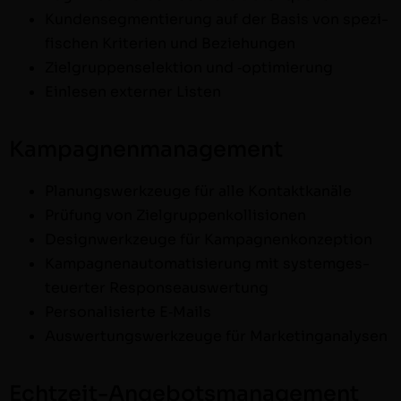
Kun­denseg­men­tierung auf der Basis von spez­i­
fis­chen Kri­te­rien und Beziehungen
Ziel­grup­pense­lek­tion und ‑opti­mierung
Ein­le­sen extern­er Listen
Kampagnenmanagement
Pla­nungswerkzeuge für alle Kontaktkanäle
Prü­fung von Zielgruppenkollisionen
Design­werkzeuge für Kampagnenkonzeption
Kam­pag­ne­nau­toma­tisierung mit sys­temges­
teuert­er Responseauswertung
Per­son­al­isierte E‑Mails
Auswer­tungswerkzeuge für Marketinganalysen
Echtzeit-Angebotsmanagement