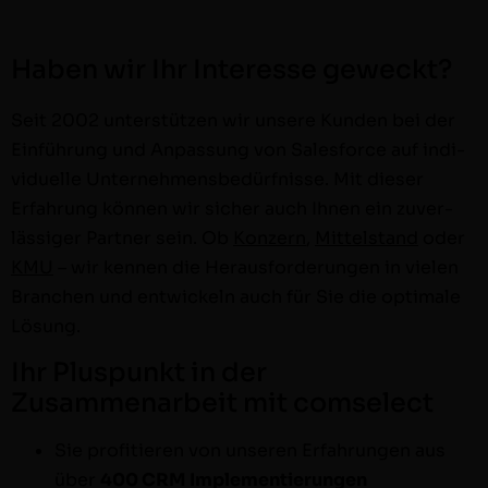
Haben wir Ihr Interesse geweckt?
Seit 2002 unter­stützen wir unsere Kun­den bei der
Ein­führung und Anpas­sung von Sales­force auf indi­
vidu­elle Unternehmens­bedürfnisse. Mit dieser
Erfahrung kön­nen wir sich­er auch Ihnen ein zuver­
läs­siger Part­ner sein. Ob
Konz­ern
,
Mit­tel­stand
oder
KMU
– wir ken­nen die Her­aus­forderun­gen in vie­len
Branchen und entwick­eln auch für Sie die opti­male
Lösung.
Ihr Pluspunkt in der
Zusammenarbeit mit comselect
Sie prof­i­tieren von unseren Erfahrun­gen aus
über
400 CRM Implementierungen