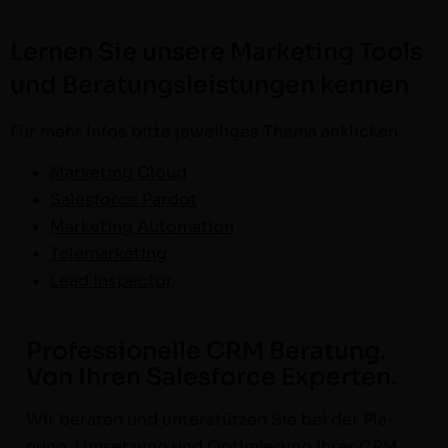
Lernen Sie unsere Marketing Tools
und Beratungsleistungen kennen
Für mehr Infos bitte jew­eiliges The­ma anklicken:
Mar­ket­ing Cloud
Sales­force Pardot
Mar­ket­ing Automation
Tele­mar­ket­ing
Lead Inspec­tor
Professionelle CRM Beratung.
Von Ihren Salesforce Experten.
Wir berat­en und unter­stützen Sie bei der Pla­
nung, Umset­zung und Opti­mierung Ihrer CRM