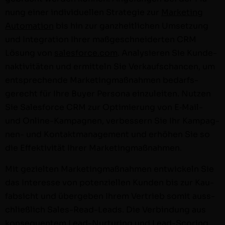
nung ein­er indi­vidu­ellen Strate­gie zur
Mar­ket­ing
Automa­tion
bis hin zur ganzheitlichen Umset­zung
und Inte­gra­tion Ihrer maßgeschnei­derten CRM
Lösung von
salesforce.com
. Analysieren Sie Kun­de­
nak­tiv­itäten und ermit­teln Sie Verkauf­schan­cen, um
entsprechende Mar­ket­ing­maß­nah­men bedarf­s­
gerecht für Ihre Buy­er Per­sona einzuleit­en. Nutzen
Sie Sales­force CRM zur Opti­mierung von E‑Mail-
und Online-Kam­­pag­­nen, verbessern Sie Ihr Kam­­pag­­
nen- und Kon­tak­t­man­age­ment und erhöhen Sie so
die Effek­tiv­ität Ihrer Marketingmaßnahmen.
Mit geziel­ten Mar­ket­ing­maß­nah­men entwick­eln Sie
das Inter­esse von poten­ziellen Kun­den bis zur Kau­
fab­sicht und übergeben Ihrem Ver­trieb somit auss­
chließlich Sales-Read-Leads. Die Verbindung aus
kon­se­quentem Lead-Nur­­tur­ing und Lead-Scor­ing