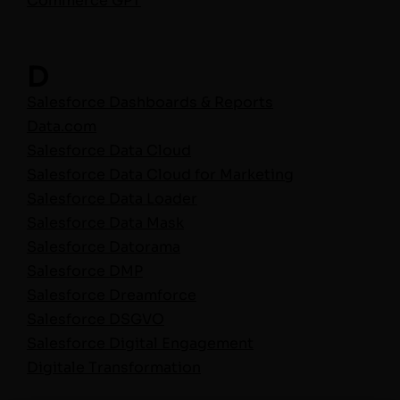
Com­merce GPT
D
Sales­force Dash­boards & Reports
Data.com
Sales­force Data Cloud
Sales­force Data Cloud for Mar­ket­ing
Sales­force Data Loader
Sales­force Data Mask
Sales­force Datorama
Sales­force DMP
Sales­force Dreamforce
Sales­force DSGVO
Sales­force Dig­i­tal Engage­ment
Dig­i­tale Transformation