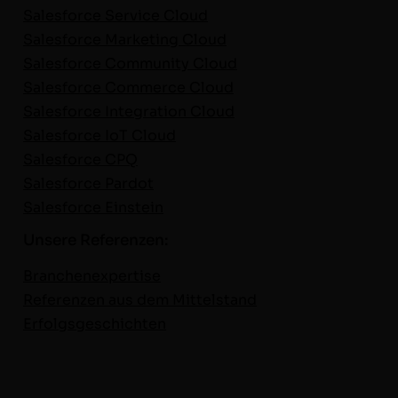
Sales­force Ser­vice Cloud
Sales­force Mar­ket­ing Cloud
Sales­force Com­mu­ni­ty Cloud
Sales­force Com­merce Cloud
Sales­force Inte­gra­tion Cloud
Sales­force IoT Cloud
Sales­force CPQ
Sales­force Par­dot
Sales­force Einstein
Unsere Referenzen:
Branch­en­ex­per­tise
Ref­eren­zen aus dem Mit­tel­stand
Erfol­gs­geschicht­en