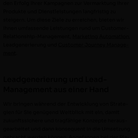
den Erfolg Ihrer Kam­pag­nen zur Ver­mark­tung Ihrer
Pro­duk­te und Dien­stleis­tun­gen langfristig zu
steigern. Um diese Ziele zu erre­ichen, bieten wir
Ihnen umfassende Leis­tun­gen rund um Cus­­tomer-
Rela­­tion­­ship-Man­age­­ment,
Mar­ket­ing Automa­tion
,
Lead­gener­ierung und
Cus­tomer Jour­ney Man­age­
ment
.
Leadgenerierung und Lead-
Management aus einer Hand
Wir brin­gen während der Entwick­lung von Strate­
gien für Sie genü­gend Weit­blick mit ein, damit
zukun­ftssichere und tragfähige Konzepte her­aus­
gear­beit­et und dann kon­se­quent in die Umset­zung
gebracht wer­den kön­nen. Ange­fan­gen bei der Pla­