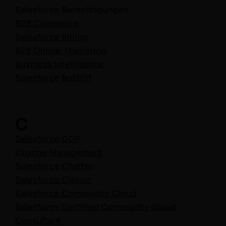
Sales­force Berech­ti­gun­gen
B2B Com­merce
Sales­force Billing
B2B Online-Mar­ket­ing
Busi­ness Intelligence
Sales­force BotSIM
C
Sales­force CDP
Change Man­age­ment
Sales­force Chatter
Sales­force Classic
Sales­force Com­mu­ni­ty Cloud
Sales­force Cer­ti­fied Com­mu­ni­ty Cloud
Consultant