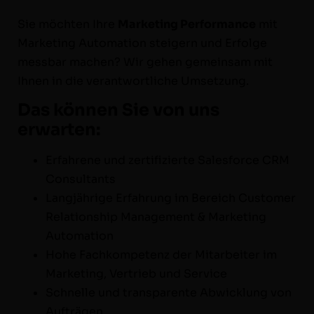
Sie möcht­en Ihre
Mar­ket­ing Per­for­mance
mit
Mar­ket­ing Automa­tion steigern und Erfolge
mess­bar machen? Wir gehen gemein­sam mit
Ihnen in die ver­ant­wortliche Umsetzung.
Das können Sie von uns
erwarten:
Erfahrene und zer­ti­fizierte Sales­force CRM
Consultants
Langjährige Erfahrung im Bere­ich Cus­tomer
Rela­tion­ship Man­age­ment & Mar­ket­ing
Automation
Hohe Fachkom­pe­tenz der Mitar­beit­er im
Mar­ket­ing, Ver­trieb und Service
Schnelle und trans­par­ente Abwick­lung von
Aufträgen