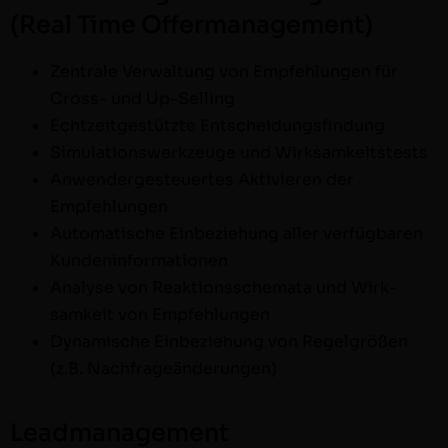
(Real Time Offermanagement)
Zen­trale Ver­wal­tung von Empfehlun­gen für
Cross- und Up-Selling
Echtzeit­gestützte Entscheidungsfindung
Sim­u­la­tion­swerkzeuge und Wirksamkeitstests
Anwen­derges­teuertes Aktivieren der
Empfehlungen
Automa­tis­che Ein­beziehung aller ver­füg­baren
Kundeninformationen
Analyse von Reak­tion­ss­chema­ta und Wirk­
samkeit von Empfehlungen
Dynamis­che Ein­beziehung von Regel­größen
(z.B. Nachfrageänderungen)
Leadmanagement