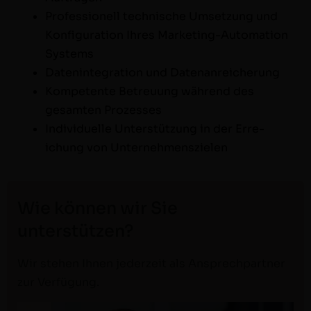
Pro­fes­sionell tech­nis­che Umset­zung und
Kon­fig­u­ra­tion Ihres Mar­ket­ing-Automa­tion
Systems
Daten­in­te­gra­tion und Datenanreicherung
Kom­pe­tente Betreu­ung während des
gesamten Prozesses
Indi­vidu­elle Unter­stützung in der Erre­
ichung von Unternehmenszielen
Wie können wir Sie
unterstützen?
Wir ste­hen Ihnen jed­erzeit als Ansprech­part­ner
zur Verfügung.