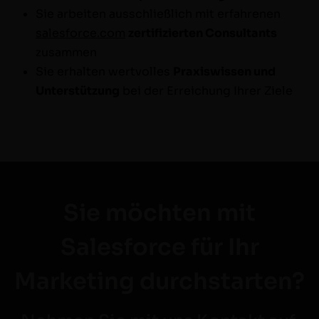
Sie arbeit­en auss­chließlich mit erfahre­nen
salesforce.com
zer­ti­fizierten Con­sul­tants
zusammen
Sie erhal­ten wertvolles
Prax­iswis­sen und
Unter­stützung
bei der Erre­ichung Ihrer Ziele
Sie möchten mit
Salesforce für Ihr
Marketing durchstarten?