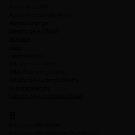
Agent­force 360
Agent­force Ser­vice Agent
Agen­tEx­change
Sales­force AI Cloud
AI Agent
Apex
AppEx­change
Sales­force Anywhere
Atlas Rea­son­ing Engine
Sales­force Audi­ence Stu­dio
Automa­tisierung
Sales­force Auto­mo­tive Cloud
B
Sales­force Beratung
Sales­force Berichte und Dash­boards