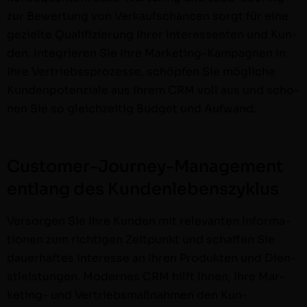
zur Bew­er­tung von Verkauf­schan­cen sorgt für eine
gezielte Qual­i­fizierung Ihrer Inter­essen­ten und Kun­
den. Inte­gri­eren Sie Ihre Mar­ket­ing-Kam­­pag­­nen in
Ihre Ver­trieb­ssprozesse, schöpfen Sie mögliche
Kun­den­poten­ziale aus Ihrem CRM voll aus und scho­
nen Sie so gle­ichzeit­ig Bud­get und Aufwand.
Customer-Journey-Management
entlang des Kundenlebenszyklus
Ver­sor­gen Sie Ihre Kun­den mit rel­e­van­ten Infor­ma­
tio­nen zum richti­gen Zeit­punkt und schaf­fen Sie
dauer­haftes Inter­esse an Ihren Pro­duk­ten und Dien­
stleis­tun­gen. Mod­ernes CRM hil­ft Ihnen, Ihre Mar­
ket­ing- und Ver­trieb­s­maß­nah­men den Kun­