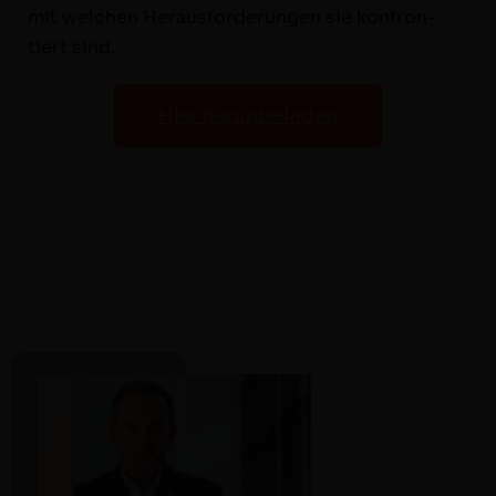
mit welchen Her­aus­forderun­gen sie kon­fron­
tiert sind.
Hier herun­ter­laden