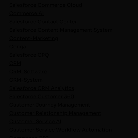
Sales­force Com­merce Cloud
Com­merce AI
Sales­force Con­tact Center
Sales­force Con­tent Man­age­ment System
Con­tent-Mar­ket­ing
Con­ga
Sales­force CPQ
CRM
CRM-Soft­ware
CRM-Sys­tem
Sales­force CRM Analytics
Sales­force Cus­tomer 360
Cus­tomer Jour­ney Man­age­ment
Cus­tomer Rela­tion­ship Management
Cus­tomer Ser­vice AI
Cus­tomer Ser­vice Work­flow Automation