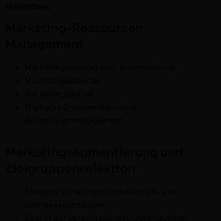
Marketiers:
Marketing-Ressourcen
Management
Mar­ket­ing­pla­nung und ‑bud­getierung
Mar­ket­ingkalen­der
Mar­ket­ingjour­nal
Dig­i­tales Doku­­menten- und
Broschürenmanagement
Marketingsegmentierung und
Zielgruppenselektion
Ein­fache Ver­wal­tung von Kun­­den- und
Interessentendaten
Zugriff auf ver­schieden­ste Datenquellen