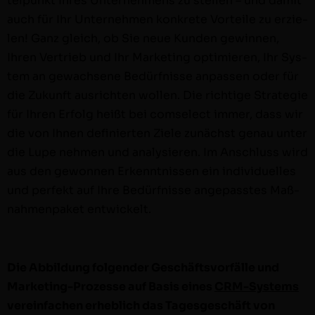
telpunkt Ihres Unternehmens zu stellen – und damit
auch für Ihr Unternehmen konkrete Vorteile zu erzie­
len! Ganz gle­ich, ob Sie neue Kun­den gewin­nen,
Ihren Ver­trieb und Ihr Mar­ket­ing opti­mieren, Ihr Sys­
tem an gewach­sene Bedürfnisse anpassen oder für
die Zukun­ft aus­richt­en wollen. Die richtige Strate­gie
für Ihren Erfolg heißt bei com­s­e­lect immer, dass wir
die von Ihnen definierten Ziele zunächst genau unter
die Lupe nehmen und analysieren. Im Anschluss wird
aus den gewon­nen Erken­nt­nis­sen ein indi­vidu­elles
und per­fekt auf Ihre Bedürfnisse angepasstes Maß­
nah­men­paket entwickelt.
Die Abbil­dung fol­gen­der Geschäftsvor­fälle und
Mar­ket­ing-Prozesse auf Basis eines
CRM-Sys­tems
vere­in­fachen erhe­blich das Tages­geschäft von