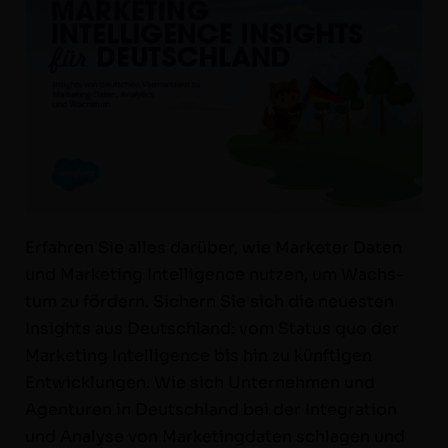
Erfahren Sie alles darüber, wie Mar­keter Dat­en
und Mar­ket­ing Intel­li­gence nutzen, um Wach­s­
tum zu fördern. Sich­ern Sie sich die neuesten
Insights aus Deutsch­land: vom Sta­tus quo der
Mar­ket­ing Intel­li­gence bis hin zu kün­fti­gen
Entwick­lun­gen. Wie sich Unternehmen und
Agen­turen in Deutsch­land bei der Inte­gra­tion
und Analyse von Mar­ket­ing­dat­en schla­gen und