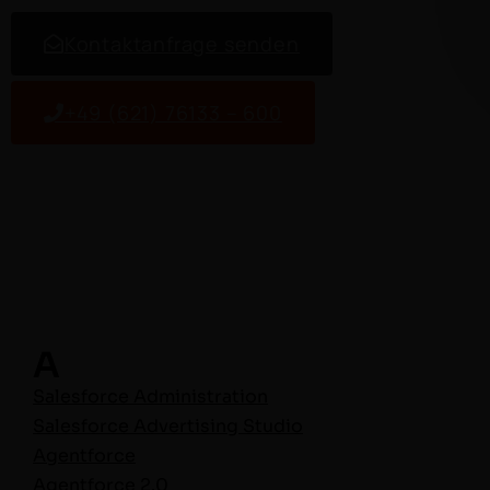
Kon­tak­tan­frage senden
+49 (621) 76133 – 600
A
Sales­force Administration
Sales­force Adver­tis­ing Stu­dio
Agent­force
Agent­force 2.0