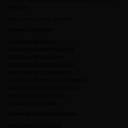
Initiative.
Was kön­nen wir für Sie tun?
Unsere Leistungen:
Sales­force Beratung
Sales­force Imple­men­tierung
Sales­force Entwick­lung
Sales­force Daten­in­te­gra­tion
Sales­force SAP Inte­gra­tion
Sales­force Mar­ket­ing Automa­tion
Sales­force Train­ing / Schu­lung
Sales­force Health Check
Sales­force QuickStart
Unsere Salesforce Expertise:
Sales­force Sales Cloud