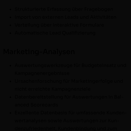
Struk­turi­erte Erfas­sung über Fragebogen
Import von exter­nen Leads und Aktivitäten
Verteilung über inter­ak­tive Formulare
Automa­tis­che Lead Qualifizierung
Marketing-Analysen
Auswer­tungswerkzeuge für Bud­getein­satz und
Kampagnenergebnisse
Ursachen­forschung für Mar­ketinger­folge und
nicht erre­ichte Kampagnenziele
Daten­bere­it­stel­lung für Auswer­tun­gen in Bal­
anced Scorecards
Exzel­lente Daten­ba­sis für umfassende Kun­den­
wer­t­analy­sen sowie Auswer­tun­gen zur Kun­
den­zufrieden­heit, Kun­den­bindung und zum