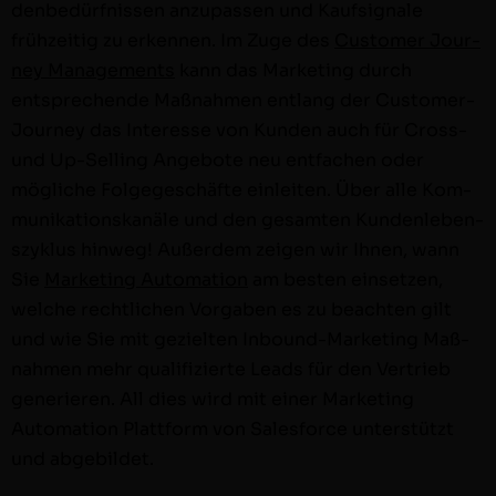
denbedürfnis­sen anzu­passen und Kaufsig­nale
frühzeit­ig zu erken­nen. Im Zuge des
Cus­tomer Jour­
ney Man­age­ments
kann das Mar­ket­ing durch
entsprechende Maß­nah­men ent­lang der Cus­­tomer-
Jour­ney das Inter­esse von Kun­den auch für Cross-
und Up-Sel­l­­ing Ange­bote neu ent­fachen oder
mögliche Fol­gegeschäfte ein­leit­en. Über alle Kom­
mu­nika­tion­skanäle und den gesamten Kun­den­leben­
szyk­lus hin­weg! Außer­dem zeigen wir Ihnen, wann
Sie
Mar­ket­ing Automa­tion
am besten ein­set­zen,
welche rechtlichen Vor­gaben es zu beacht­en gilt
und wie Sie mit geziel­ten Inbound-Mar­ket­ing Maß­
nah­men mehr qual­i­fizierte Leads für den Ver­trieb
gener­ieren. All dies wird mit ein­er Mar­ket­ing
Automa­tion Plat­tform von Sales­force unter­stützt
und abgebildet.