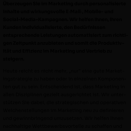
Überzeu­gen Sie im Mar­ket­ing durch per­son­al­isierte
Inhalte und wirkungsvolle E‑Mail‑, Mobile- und
Social-Media-Kam­­pag­­nen. Wir helfen Ihnen, Ihren
Kun­den indi­vid­u­al­isierte, den Bedürfnis­sen
entsprechende Leis­tun­gen automa­tisiert zum richti­
gen Zeit­punkt anzu­bi­eten und somit die Pro­duk­tiv­
ität und Effizienz im Mar­ket­ing und Ver­trieb zu
steigern.
Heute reicht es nicht mehr, „nur“ eine gute Mar­ket­
ingstrate­gie zu haben oder in einzel­nen Kom­po­nen­
ten gut zu sein. Entschei­dend ist, dass Mar­ket­ing in
allen Diszi­plinen gezielt aus­gerichtet ist. Wir unter­
stützen Sie dabei, die strate­gis­chen und oper­a­tiv­en
Weichen­stel­lun­gen im Mar­ket­ing neu zu definieren
und gewinnbrin­gend umzuset­zen. Wir helfen Ihnen
nach­haltige Wet­tbe­werb­svorteile zu schaf­fen und