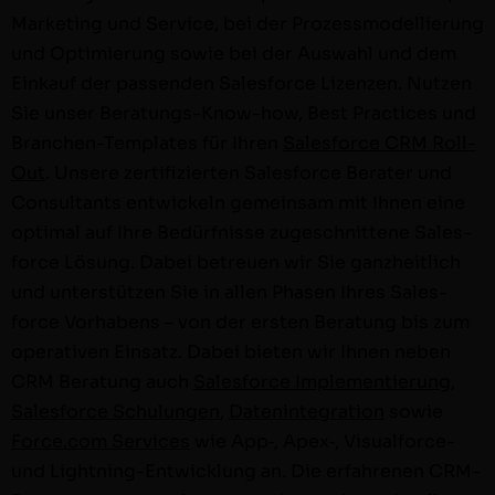
Mar­ket­ing und Ser­vice, bei der Prozess­mod­el­lierung
und Opti­mierung sowie bei der Auswahl und dem
Einkauf der passenden Sales­force Lizen­zen. Nutzen
Sie unser Beratungs-Know-how, Best Prac­tices und
Branchen-Tem­­plates für Ihren
Sales­force CRM Roll­
Out
. Unsere zer­ti­fizierten Sales­force Berater und
Con­sul­tants entwick­eln gemein­sam mit Ihnen eine
opti­mal auf Ihre Bedürfnisse zugeschnit­tene Sales­
force Lösung. Dabei betreuen wir Sie ganzheitlich
und unter­stützen Sie in allen Phasen Ihres Sales­
force Vorhabens – von der ersten Beratung bis zum
oper­a­tiv­en Ein­satz. Dabei bieten wir Ihnen neben
CRM Beratung auch
Sales­force Imple­men­tierung
,
Sales­force Schu­lun­gen
,
Daten­in­te­gra­tion
sowie
Force.com Ser­vices
wie App‑, Apex‑, Visu­al­­force-
und Light­n­ing-Entwick­­lung an. Die erfahre­nen CRM-