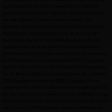
sprozessen im Ver­trieb, Mar­ket­ing und Ser­vice
gewor­den. Mit unser­er täglichen Arbeit gestal­ten
wir die dig­i­tale Zukun­ft unser­er Kun­den. Wir
glauben, dass Dig­i­tal­isierung und CRM (Cus­­tomer-
Rela­­tion­­ship-Man­age­­ment) eine neue Form der
Beratung erfordern. Eine CRM-Beratung, die der
dig­i­tal­en Zeit gerecht wird, die die gewan­del­ten
Bedürfnisse Ihrer Kun­den erken­nt und auf inno­v­a­tiv­
en Pio­niergeist und umfassendes CRM Know-how
basiert. Wir sehen uns als führende Beratungsagen­
tur im Bere­ich Sales­force und berat­en Sie, welch­es
CRM-Sys­tem
und welche
CRM-Strate­gie
für Ihr
Unternehmen und vor allem für Ihre Kun­den sin­nvoll
ist. Wir möcht­en eine neue Form der CRM Beratung
etablieren und Ihnen part­ner­schaftlich zur Seite ste­
hen. Wir sind CRM Experten, die in ihrem Fach auf