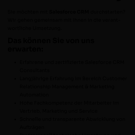
Sie möcht­en mit
Sales­force CRM
durch­starten?
Wir gehen gemein­sam mit Ihnen in die ver­ant­
wortliche Umsetzung.
Das können Sie von uns
erwarten:
Erfahrene und zer­ti­fizierte Sales­force CRM
Consultants
Langjährige Erfahrung im Bere­ich Cus­tomer
Rela­tion­ship Man­age­ment & Mar­ket­ing
Automation
Hohe Fachkom­pe­tenz der Mitar­beit­er im
Ver­trieb, Mar­ket­ing und Service
Schnelle und trans­par­ente Abwick­lung von
Aufträgen