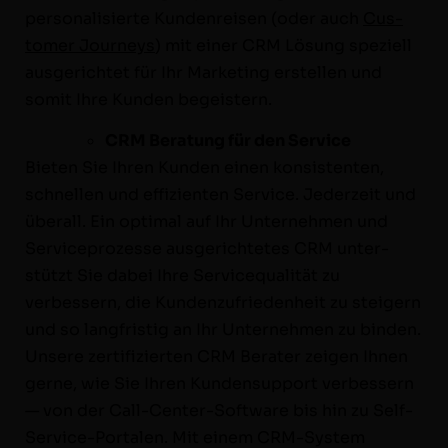
per­son­al­isierte Kun­den­reisen (oder auch
Cus­
tomer Jour­neys
) mit ein­er CRM Lösung speziell
aus­gerichtet für Ihr Mar­ket­ing erstellen und
somit Ihre Kun­den begeistern.
CRM Beratung für den Service
Bieten Sie Ihren Kun­den einen kon­sis­ten­ten,
schnellen und effizien­ten Ser­vice. Jed­erzeit und
über­all. Ein opti­mal auf Ihr Unternehmen und
Ser­vi­ce­prozesse aus­gerichtetes CRM unter­
stützt Sie dabei Ihre Ser­vice­qual­ität zu
verbessern, die Kun­den­zufrieden­heit zu steigern
und so langfristig an Ihr Unternehmen zu binden.
Unsere zer­ti­fizierten CRM Berater zeigen Ihnen
gerne, wie Sie Ihren Kun­den­sup­port verbessern
— von der Call-Cen­ter-Soft­­ware bis hin zu Self-
Ser­vice-Por­­tal­en. Mit einem CRM-Sys­tem