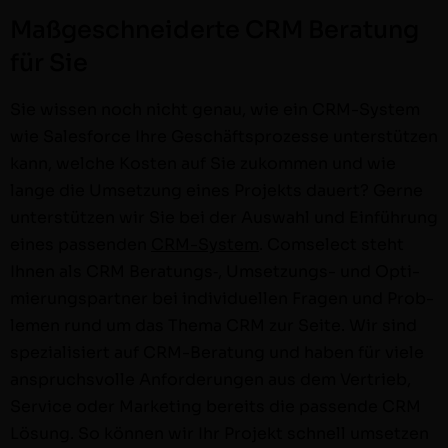
Maßgeschneiderte CRM Beratung
für Sie
Sie wis­sen noch nicht genau, wie ein CRM-Sys­tem
wie Sales­force Ihre Geschäft­sprozesse unter­stützen
kann, welche Kosten auf Sie zukom­men und wie
lange die Umset­zung eines Pro­jek­ts dauert? Gerne
unter­stützen wir Sie bei der Auswahl und Ein­führung
eines passenden
CRM-Sys­tem
. Com­s­e­lect ste­ht
Ihnen als CRM Beratungs‑, Umset­zungs- und Opti­
mierungspart­ner bei indi­vidu­ellen Fra­gen und Prob­
le­men rund um das The­ma CRM zur Seite. Wir sind
spezial­isiert auf CRM-Beratung und haben für viele
anspruchsvolle Anforderun­gen aus dem Ver­trieb,
Ser­vice oder Mar­ket­ing bere­its die passende CRM
Lösung. So kön­nen wir Ihr Pro­jekt schnell umset­zen