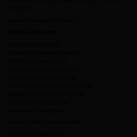
Initiative.
Was kön­nen wir für Sie tun?
Unsere Leistungen:
Sales­force Beratung
Sales­force Imple­men­tierung
Sales­force Entwick­lung
Sales­force Daten­in­te­gra­tion
Sales­force SAP Inte­gra­tion
Sales­force Mar­ket­ing Automa­tion
Sales­force Train­ing / Schu­lung
Sales­force Health Check
Sales­force QuickStart
Unsere Salesforce Expertise:
Sales­force Sales Cloud