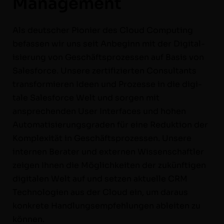
Management
Als deutsch­er Pio­nier des Cloud Com­put­ing
befassen wir uns seit Anbe­ginn mit der Dig­i­tal­
isierung von Geschäft­sprozessen auf Basis von
Sales­force. Unsere zer­ti­fizierten Con­sul­tants
trans­formieren Ideen und Prozesse in die dig­i­
tale Sales­force Welt und sor­gen mit
ansprechen­den User Inter­faces und hohen
Automa­tisierungs­graden für eine Reduk­tion der
Kom­plex­ität in Geschäft­sprozessen. Unsere
inter­nen Berater und exter­nen Wis­senschaftler
zeigen Ihnen die Möglichkeit­en der zukün­fti­gen
dig­i­tal­en Welt auf und set­zen aktuelle CRM
Tech­nolo­gien aus der Cloud ein, um daraus
konkrete Hand­lungsempfehlun­gen ableit­en zu
können.