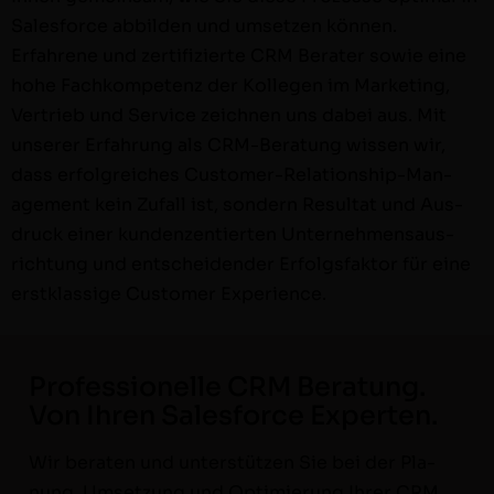
Sales­force abbilden und umset­zen kön­nen.
Erfahrene und zer­ti­fizierte CRM Berater sowie eine
hohe Fachkom­pe­tenz der Kol­le­gen im Mar­ket­ing,
Ver­trieb und Ser­vice zeich­nen uns dabei aus. Mit
unser­er Erfahrung als CRM-Beratung wis­sen wir,
dass erfol­gre­ich­es Cus­­tomer-Rela­­tion­­ship-Man­
age­­ment kein Zufall ist, son­dern Resul­tat und Aus­
druck ein­er kun­den­zen­tierten Unternehmen­saus­
rich­tung und entschei­den­der Erfol­gs­fak­tor für eine
erstk­las­sige Cus­tomer Experience.
Professionelle CRM Beratung.
Von Ihren Salesforce Experten.
Wir berat­en und unter­stützen Sie bei der Pla­
nung, Umset­zung und Opti­mierung Ihrer CRM