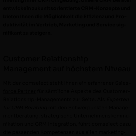
mierung Ihrer CRM Umge­bung. Unsere CRM Berater
entwick­eln zukun­ft­sori­en­tierte CRM-Konzepte und
bieten Ihnen die Möglichkeit die Effizienz und Pro­
duk­tiv­ität im Ver­trieb, Mar­ket­ing und Ser­vice sig­
nifikant zu steigern.
Customer Relationship
Management auf höchstem Niveau
Mit der
com­s­e­lect
ste­ht Ihnen ein erfahren­er
Sales­
force Part­ner
für sämtliche Aspek­te des Cus­­tomer-
Rela­­tion­­ship-Man­age­­ments zur Seite. Als
Experten
für CRM Beratung
mit den Schw­er­punk­ten Man­age­
ment­ber­atung, strate­gis­che Unternehmen­skom­mu­
nika­tion und CRM Inte­gra­tion, führt com­s­e­lect dazu
die passenden Kom­pe­ten­zen aus allen marketing‑,