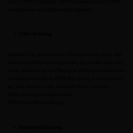
tem, CRM-Prozesse, CRM & Daten­schutz, CRM
Inte­gra­tion und Referenzprojekten.
CRM Brief­ing
Senden Sie uns weit­ere Infor­ma­tio­nen über die
Ziele und Anforderun­gen, die Sie im Bere­ich Ver­
trieb, Mar­ket­ing und Ser­vice ver­fol­gen möcht­en.
Im Rah­men unser­er CRM Beratung unter­stützen
wir Sie gerne in der Zield­e­f­i­n­i­tion, bei der
Anforderungs­analyse oder
Pflichtenhefterstellung.
Kosten­schätzung