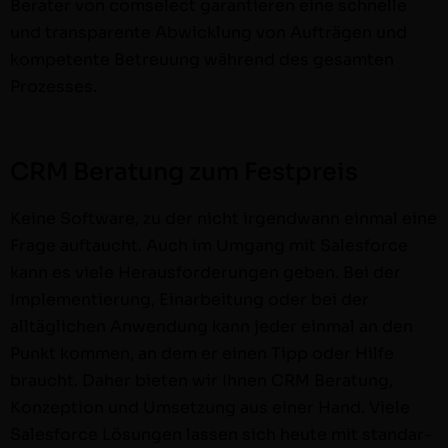
Berater von com­s­e­lect garantieren eine schnelle
und trans­par­ente Abwick­lung von Aufträ­gen und
kom­pe­tente Betreu­ung während des gesamten
Prozesses.
CRM Beratung zum Festpreis
Keine Soft­ware, zu der nicht irgend­wann ein­mal eine
Frage auf­taucht. Auch im Umgang mit Sales­force
kann es viele Her­aus­forderun­gen geben. Bei der
Imple­men­tierung, Einar­beitung oder bei der
alltäglichen Anwen­dung kann jed­er ein­mal an den
Punkt kom­men, an dem er einen Tipp oder Hil­fe
braucht. Daher bieten wir Ihnen CRM Beratung,
Konzep­tion und Umset­zung aus ein­er Hand. Viele
Sales­force Lösun­gen lassen sich heute mit stan­dar­