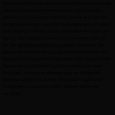
d­isierten Meth­o­d­en schnell und effizient real­isieren.
Das Rad muss nicht immer wieder neu erfun­den
wer­den und Sie wis­sen bere­its vorher, was Sie hin­
ter­her bekom­men. Auch für Unternehmen mit ein­er
kom­plex­en IT-Infra­struk­­tur und hohen Anforderun­
gen an die Inte­gra­tion von Drittsys­te­men, wie z.B.
für die
Sales­force SAP Inte­gra­tion
, haben wir die
passende Sales­force Lösung. Nehmen Sie mit uns
Kon­takt auf und erfahren Sie mehr über unsere CRM
Beratung und Con­sult­ing Dien­stleis­tun­gen zum
Fest­preis. Unsere erfahre­nen und zer­ti­fizierten
Sales­force Berater ste­hen Ihnen bei Fra­gen und
Prob­le­men rund um Ihr CRM-Sys­tem jed­erzeit
zur Seite.