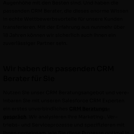
Augen­höhe mit den Besten sind. Und haben die
passenden CRM Berater, die dieses enorme Wis­sen
in echte Wet­tbe­werb­svorteile für unsere Kun­den
trans­ferieren. Mit der Erfahrung aus nun­mehr über
18 Jahren kön­nen wir sicher­lich auch Ihnen ein
zuver­läs­siger Part­ner sein.
Wir haben die passenden CRM
Berater für Sie
Nutzen Sie unser CRM Beratungsange­bot und vere­
in­baren Sie mit unseren Sales­force CRM Experten
ein erstes unverbindlich­es
CRM Beratungs­
gespräch
. Wir analysieren Ihre Marketing‑, Ver­
triebs- und Ser­vi­ce­prozesse und spez­i­fizieren mit
Ihnen gemein­sam, wie Sie diese Prozesse opti­mal in