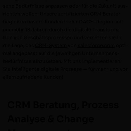
sene Bedürfnisse anpassen oder für die Zukun­ft aus­
richt­en wollen: Unsere zer­ti­fizierten CRM Berater
begleit­en unsere Kun­den in der DACH-Region seit
nun­mehr 18 Jahren durch die dig­i­tale Trans­for­ma­
tion von Geschäft­sprozessen und ver­set­zen sie in
die Lage, das
CRM-Sys­tem
von
salesforce.com
opti­
mal angepasst auf die jew­eili­gen Unternehmens­
bedürfnisse einzuset­zen. Mit uns imple­men­tieren
Sie intel­li­gente dig­i­tale Prozesse — für mehr und vor
allem zufriedene Kunden!
CRM Beratung, Prozess
Analyse & Change