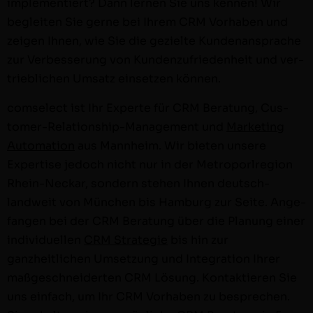
imple­men­tiert? Dann ler­nen Sie uns ken­nen! Wir
begleit­en Sie gerne bei Ihrem CRM Vorhaben und
zeigen Ihnen, wie Sie die gezielte Kun­de­nansprache
zur Verbesserung von Kun­den­zufrieden­heit und ver­
trieblichen Umsatz ein­set­zen können.
com­s­e­lect ist Ihr Experte für CRM Beratung, Cus­­
tomer-Rela­­tion­­ship-Man­age­­ment und
Mar­ket­ing
Automa­tion
aus Mannheim. Wir bieten unsere
Exper­tise jedoch nicht nur in der Metro­porl­re­gion
Rhein-Neckar, son­dern ste­hen Ihnen deutsch­
landweit von München bis Ham­burg zur Seite. Ange­
fan­gen bei der CRM Beratung über die Pla­nung ein­er
indi­vidu­ellen
CRM Strate­gie
bis hin zur
ganzheitlichen Umset­zung und Inte­gra­tion Ihrer
maßgeschnei­derten CRM Lösung. Kon­tak­tieren Sie
uns ein­fach, um Ihr CRM Vorhaben zu besprechen.