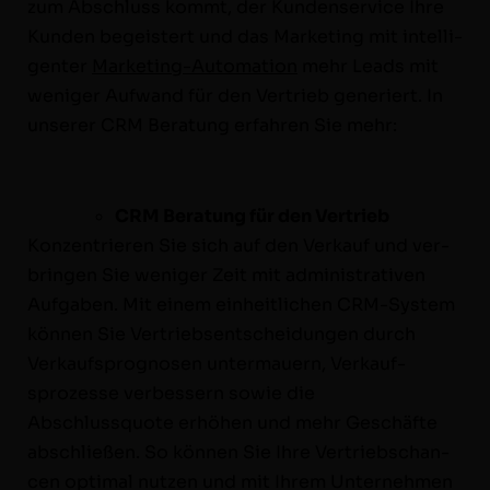
zum Abschluss kommt, der Kun­denser­vice Ihre
Kun­den begeis­tert und das Mar­ket­ing mit intel­li­
gen­ter
Mar­ket­ing-Automa­­tion
mehr Leads mit
weniger Aufwand für den Ver­trieb gener­iert. In
unser­er CRM Beratung erfahren Sie mehr:
CRM Beratung für den Vertrieb
Konzen­tri­eren Sie sich auf den Verkauf und ver­
brin­gen Sie weniger Zeit mit admin­is­tra­tiv­en
Auf­gaben. Mit einem ein­heitlichen CRM-Sys­tem
kön­nen Sie Ver­trieb­sentschei­dun­gen durch
Verkauf­sprog­nosen unter­mauern, Verkauf­
sprozesse verbessern sowie die
Abschlussquote erhöhen und mehr Geschäfte
abschließen. So kön­nen Sie Ihre Ver­trieb­schan­
cen opti­mal nutzen und mit Ihrem Unternehmen