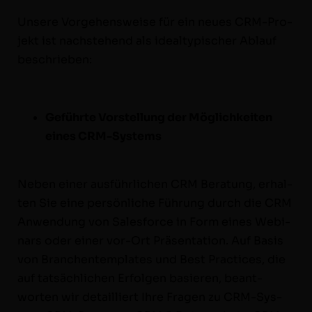
Unsere Vorge­hensweise für ein neues CRM-Pro­­
jekt ist nach­ste­hend als ide­al­typ­is­ch­er Ablauf
beschrieben:
Geführte Vorstel­lung der Möglichkeit­en
eines CRM-Systems
Neben ein­er aus­führlichen CRM Beratung, erhal­
ten Sie eine per­sön­liche Führung durch die CRM
Anwen­dung von Sales­force in Form eines Webi­
na­rs oder ein­er vor-Ort Präsen­ta­tion. Auf Basis
von Branchen­tem­plates und Best Prac­tices, die
auf tat­säch­lichen Erfol­gen basieren, beant­
worten wir detail­liert Ihre Fra­gen zu CRM-Sys­