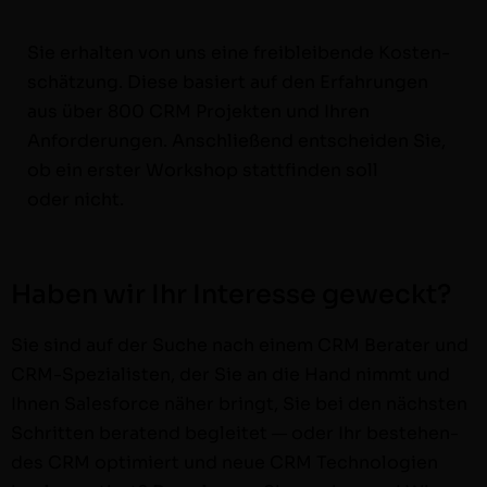
Sie erhal­ten von uns eine freibleibende Kosten­
schätzung. Diese basiert auf den Erfahrun­gen
aus über 800 CRM Pro­jek­ten und Ihren
Anforderun­gen. Anschließend entschei­den Sie,
ob ein erster Work­shop stat­tfind­en soll
oder nicht.
Haben wir Ihr Interesse geweckt?
Sie sind auf der Suche nach einem CRM Berater und
CRM-Spezial­is­ten, der Sie an die Hand nimmt und
Ihnen Sales­force näher bringt, Sie bei den näch­sten
Schrit­ten bera­tend begleit­et — oder Ihr beste­hen­
des CRM opti­miert und neue CRM Tech­nolo­gien