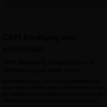
CRM Beratung von
comselect
CRM-Beratung, Konzeption und
Umsetzung aus einer Hand
Als CRM Beratungs- und IT Lösungsan­bi­eter berat­
en wir Sie ganzheitlich bei Ihrer CRM Ini­tia­tive — von
der Analyse Ihrer Geschäft­sprozesse bis hin zur indi­
vidu­ellen Imple­men­tierung, Anpas­sung und Opti­