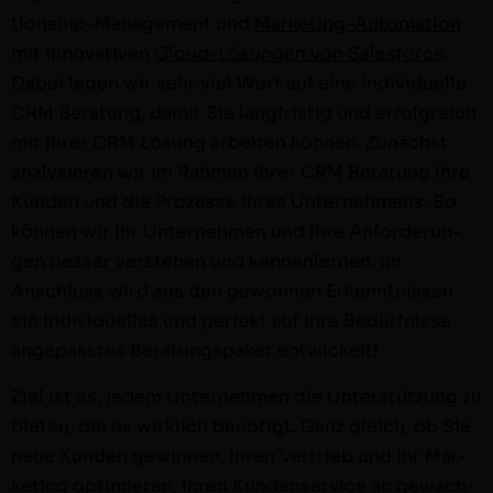
tion­­ship-Man­age­­ment und
Mar­ket­ing-Automa­­tion
mit inno­v­a­tiv­en
Cloud-Lösun­­gen von Sales­force
.
Dabei leg­en wir sehr viel Wert auf eine indi­vidu­elle
CRM Beratung, damit Sie langfristig und erfol­gre­ich
mit Ihrer CRM Lösung arbeit­en kön­nen. Zunächst
analysieren wir im Rah­men Ihrer CRM Beratung Ihre
Kun­den und die Prozesse Ihres Unternehmens. So
kön­nen wir Ihr Unternehmen und Ihre Anforderun­
gen bess­er ver­ste­hen und ken­nen­ler­nen. Im
Anschluss wird aus den gewon­nen Erken­nt­nis­sen
ein indi­vidu­elles und per­fekt auf Ihre Bedürfnisse
angepasstes Beratungspaket entwickelt!
Ziel ist es, jedem Unternehmen die Unter­stützung zu
bieten, die es wirk­lich benötigt. Ganz gle­ich, ob Sie
neue Kun­den gewin­nen, Ihren Ver­trieb und Ihr Mar­
ket­ing opti­mieren, Ihren Kun­denser­vice an gewach­