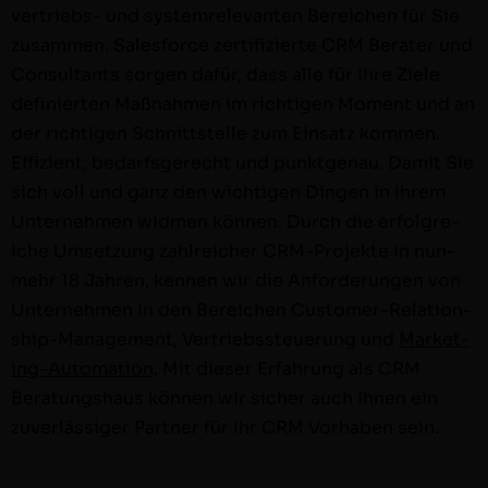
ver­triebs- und sys­tem­rel­e­van­ten Bere­ichen für Sie
zusam­men. Sales­force zer­ti­fizierte CRM Berater und
Con­sul­tants sor­gen dafür, dass alle für Ihre Ziele
definierten Maß­nah­men im richti­gen Moment und an
der richti­gen Schnittstelle zum Ein­satz kom­men.
Effizient, bedarf­s­gerecht und punk­t­ge­nau. Damit Sie
sich voll und ganz den wichti­gen Din­gen in Ihrem
Unternehmen wid­men kön­nen. Durch die erfol­gre­
iche Umset­zung zahlre­ich­er CRM-Pro­­jek­te in nun­
mehr 18 Jahren, ken­nen wir die Anforderun­gen von
Unternehmen in den Bere­ichen Cus­­tomer-Rela­­tion­­
ship-Man­age­­ment, Ver­trieb­ss­teuerung und
Mar­ket­
ing-Automa­­tion
. Mit dieser Erfahrung als CRM
Beratung­shaus kön­nen wir sich­er auch Ihnen ein
zuver­läs­siger Part­ner für Ihr CRM Vorhaben sein.