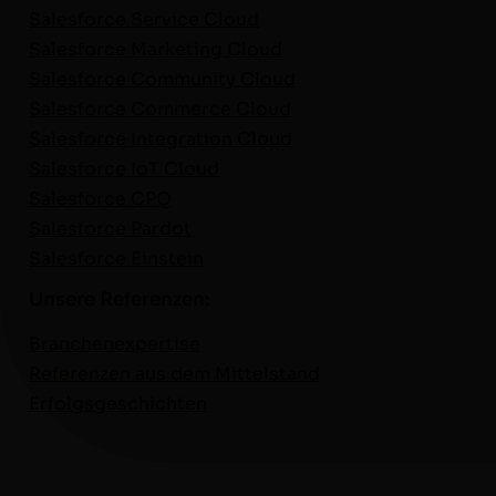
Sales­force Ser­vice Cloud
Sales­force Mar­ket­ing Cloud
Sales­force Com­mu­ni­ty Cloud
Sales­force Com­merce Cloud
Sales­force Inte­gra­tion Cloud
Sales­force IoT Cloud
Sales­force CPQ
Sales­force Par­dot
Sales­force Einstein
Unsere Referenzen:
Branch­en­ex­per­tise
Ref­eren­zen aus dem Mit­tel­stand
Erfol­gs­geschicht­en