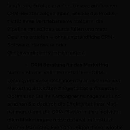
langfristig Erfolge erzie­len. Unsere erfahre­nen
CRM-Berater zeigen Ihnen, wie Sie die Pro­duk­
tiv­ität Ihres Ver­trieb­steams steigern, die
Pipeline mit soli­den Leads füllen und mehr
Gewinne erzie­len — ohne umständliche CRM-
Soft­­ware, Hard­ware oder
Geschwindigkeitsbegrenzungen.
CRM Beratung für das Marketing
Nutzen Sie das volle Poten­tial Ihrer CRM-
Lösung, um Verkauf­schan­cen zu analysieren und
Mar­ketingak­tiv­itäten ziel­gerichtet umzuset­zen.
Opti­mieren Sie Ihr Kam­pag­nen­man­age­ment und
erhöhen Sie dadurch die Effek­tiv­ität Ihrer Maß­
nah­men, damit die CRM-Plat­t­form Ihre indi­vidu­
ellen Mar­ket­ing­prozesse opti­mal unter­stützt.
Unsere Mar­ket­ing Experten zeigen Ihnen, wie Sie