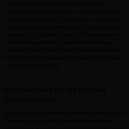
und die Qual­ität Ihrer CRM Lösung deut­lich
erhöhen. Unsere CRM Berater und Con­sul­tants sind
erfahrene Experten auf ihrem Gebi­et und begleit­en
und führen unsere Kun­den bei der Entwick­lung vom
analo­gen zum dig­i­tal­en Prozess. Gerne berat­en wir
Sie bei der Auswahl des passenden Sys­tems und
begleit­en Sie bei der effizien­ten Imple­men­tierung
ein­er opti­mal für Sie zugeschnit­te­nen CRM Lösung
auf Basis von
Sales­force
.
CRM Beratung für die digitale
Transformation
Com­s­e­lect
ist zu einem ver­trauenswürdi­gen Part­ner
für den
deutschen Mit­tel­stand
bei der dig­i­tal­en
Trans­for­ma­tion und Automa­tisierung von Geschäft­