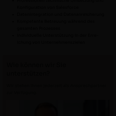
Pro­fes­sionell tech­nis­che Umset­zung und
Kon­fig­u­ra­tion von Salesforce
Daten­in­te­gra­tion und Datenanreicherung
Kom­pe­tente Betreu­ung während des
gesamten Prozesses
Indi­vidu­elle Unter­stützung in der Erre­
ichung von Unternehmenszielen
Wie können wir Sie
unterstützen?
Wir ste­hen Ihnen jed­erzeit als Ansprech­part­ner
zur Verfügung.