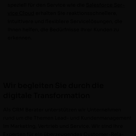
speziell für den Ser­vice wie die
Sales­force Ser­
vice Cloud
erhal­ten Sie reak­tion­ss­chnellere,
intu­iti­vere und flex­i­blere Ser­vicelö­sun­gen, die
Ihnen helfen, die Bedürfnisse Ihrer Kun­den zu
erkennen.
Wir begleiten Sie durch die
digitale Transformation
Als CRM Berater unter­stützen wir Unternehmen
rund um die The­men Lead- und Kun­den­man­age­ment
im Mar­ket­ing, Ver­trieb und Ser­vice. Wir sind Ihre
Experten für ein überzeu­gen­des Cus­­tomer-Rela­­