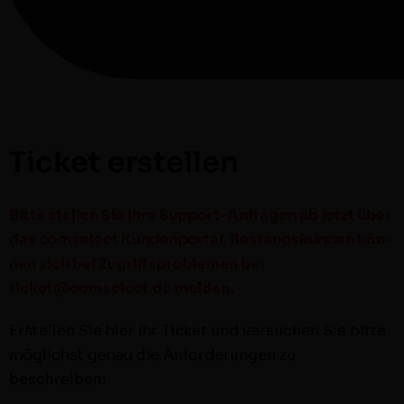
Ticket erstellen
Bitte stellen Sie Ihre Sup­port-Anfra­gen ab jet­zt über
das com­s­e­lect Kun­den­por­tal. Bestand­skun­den kön­
nen sich bei Zugriff­sprob­le­men bei
ticket@comselect.de melden.
Erstellen Sie hier Ihr Tick­et und ver­suchen Sie bitte
möglichst genau die Anforderun­gen zu
beschreiben: