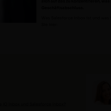
sich auf das zu konzen­tri­eren, wa
Geschäftsabschluss.
Was Sales­force Inbox ist und was 
Sie hier:
e IQ Inbox und Sales­force Inbox?