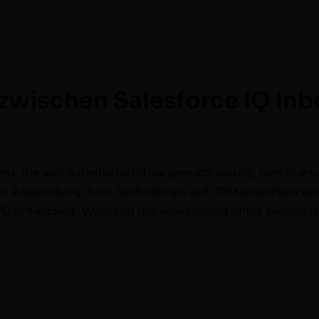
 zwischen Salesforce IQ In
li­genz, die von Sales­force Inbox genutzt wurde, zum Sta
llen Anwen­dung ihrer Tech­nolo­gie auf CRM erwor­ben wu
ceIQ entwick­elt. Während die Anwen­dung unter bei­den N