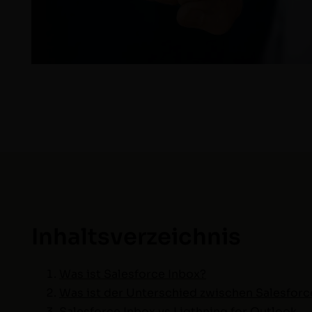
Inhaltsverze­ich­nis
Was ist Sales­force Inbox?
Was ist der Unter­schied zwis­chen Sales­forc
Sales­force Inbox vs Ligth­n­ing for Outlook