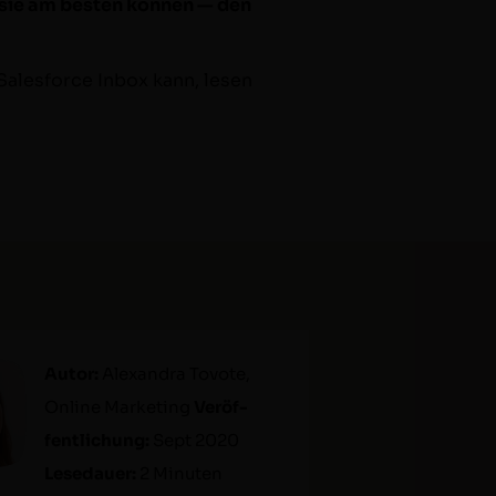
s sie am besten kön­nen — den
Sales­force Inbox kann, lesen
Autor:
Alexan­dra Tovote,
Online Mar­ket­ing
Veröf­
fentlichung:
Sept 2020
Lesedauer:
2 Minuten