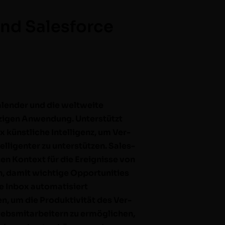
und Salesforce
Kalen­der und die weltweite
i­gen Anwen­dung. Unter­stützt
x kün­stliche Intel­li­genz, um Ver­
el­li­gen­ter zu unter­stützen. Sales­
en Kon­text für die Ereignisse von
n, damit wichtige Oppor­tu­ni­ties
e Inbox automa­tisiert
, um die Pro­duk­tiv­ität des Ver­
ieb­smi­tar­beit­ern zu ermöglichen,