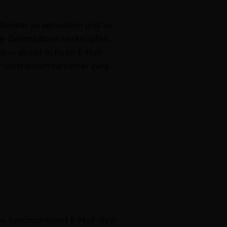
fe bess­er zu ver­wal­ten und zu
orce-Daten­sätzen verknüpfen.
nen — direkt in ihren E‑Mail-
Ver­trieb­smi­tar­beit­er zwis­
x syn­chro­nisiert E‑Mail-Sys­