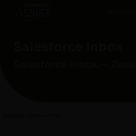
Leistunge
Salesforce Inbox
Salesforce Inbox — Zus
Start­seite
»
Sales­force Inbox