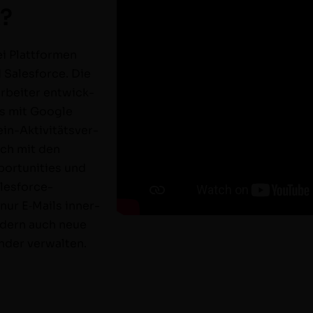
x?
 Plat­tfor­men
 Sales­force. Die
r­beit­er entwick­
os mit Google
in-Aktiv­itätsver­­­
sch mit den
r­tu­ni­ties und
s­­­force-
nur E‑Mails inner­
­dern auch neue
n­der verwalten.