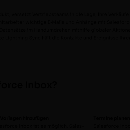
o­­­­dukt, ver­set­zt Ver­trieb­steams in die Lage, ihre Verkäu
mi­tar­beit­er wichtige E‑Mails und Anhänge mit Sales­­­­f
ce-Daten­sätze im Han­dum­drehen mith­il­fe glob­aler Aktio­
te Light­ning Sync hält die Kon­tak­te und Ereignisse Ihrer 
force Inbox?
:
Vor­la­­gen hinzufü­gen
Ter­mine pla­nen
es­force Inbox ist es möglich, Sales­­­­
Sales­force Inbo