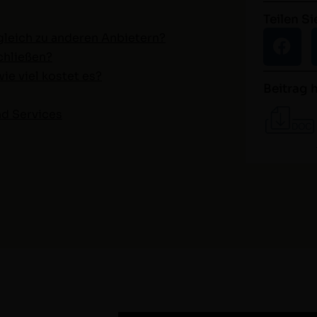
Teilen Si
­gle­ich zu anderen Anbietern?
schließen?
e viel kostet es?
Beitrag 
und Services