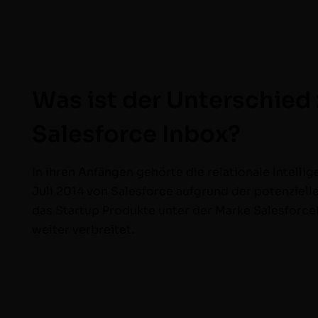
Was ist der Unterschied
Salesforce Inbox?
In ihren Anfän­gen gehörte die rela­tionale Intel­
Juli 2014 von Sales­force auf­grund der poten­zie
das Start­up Pro­duk­te unter der Marke Sales­for­
weit­er verbreitet.