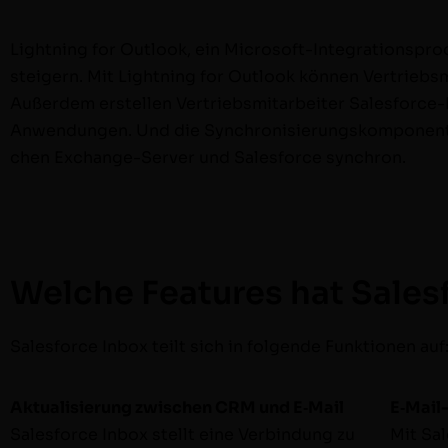
Light­ning for Out­look, ein Microsoft-Inte­­­­gra­­­­tion­spr
steigern. Mit Light­ning for Out­look kön­nen Ver­trieb­s
Außer­dem erstellen Ver­trieb­smi­tar­beit­er Sales­­­­for
Anwen­­­­dun­­­­gen. Und die Syn­chro­nisierungskom­po­nen
chen Exchange-Serv­er und Sales­force synchron.
Welche Features hat Sales
Sales­force Inbox teilt sich in fol­gende Funk­tio­nen auf
Aktu­al­isierung zwis­chen CRM und E‑Mail
E‑Mail-
Sales­force Inbox stellt eine Verbindung zu
Mit Sal