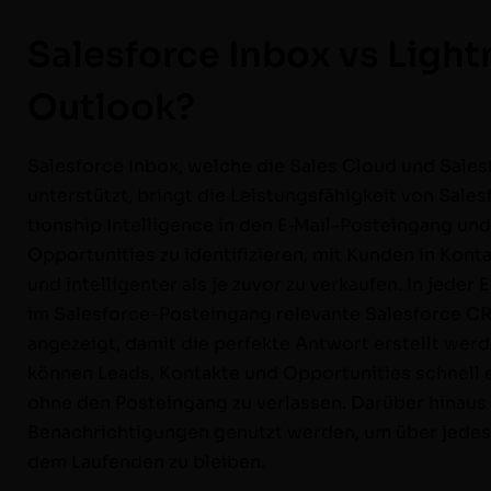
Salesforce Inbox vs Light
Outlook?
Sales­force Inbox, welche die Sales Cloud und Sales
unter­stützt, bringt die Leis­tungs­fähigkeit von Sales
tion­ship Intel­li­gence in den E‑Mail-Postein­­­­gang und 
Oppor­tu­ni­ties zu iden­ti­fizieren, mit Kun­den in Kon­t
und intel­li­gen­ter als je zuvor zu verkaufen. In jed­er
im Sales­­­­force-Postein­­­­gang rel­e­vante Sales­force
angezeigt, damit die per­fek­te Antwort erstellt wer­
kön­nen Leads, Kon­tak­te und Oppor­tu­ni­ties schnell 
ohne den Postein­gang zu ver­lassen. Darüber hin­aus
Benachrich­ti­gun­gen genutzt wer­den, um über jede
dem Laufend­en zu bleiben.