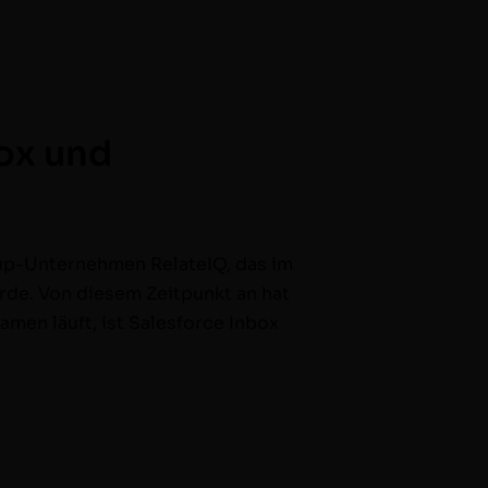
box und
rt­up-Unternehmen RelateIQ, das im
rde. Von diesem Zeit­punkt an hat
amen läuft, ist Sales­force Inbox