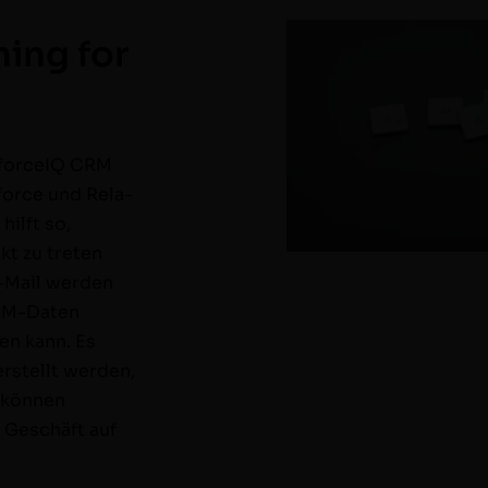
ning for
­for­ceIQ CRM
­force und Rela­
hil­ft so,
akt zu treten
 E‑Mail wer­den
 CRM-Dat­en
den kann. Es
erstellt wer­den,
 kön­nen
s Geschäft auf