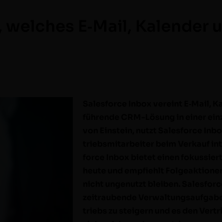
, welches E‑Mail, Kalender 
Sales­force Inbox vere­int E‑Mail, 
führende CRM-Lösung in ein­er einz
von Ein­stein, nutzt Sales­force Inbo
trieb­smi­tar­beit­er beim Verkauf int
force Inbox bietet einen fokussiert
heute und emp­fiehlt Fol­geak­tio­ne
nicht ungenutzt bleiben. Sales­forc
zeitraubende Ver­wal­tungsauf­gaben
triebs zu steigern und es den Ver­tr