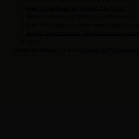
Welche Fea­tures hat Sales­force Inbox?
Welche Vorteile hat Sales­force Inbox im Ver
Wie hil­ft Sales­force Inbox mehr Deals abzu
Woher bekommt man Sales­force Inbox und wi
Faz­it
Weit­eres Wis­sen rund um
Sales­force Pro­duk­te 