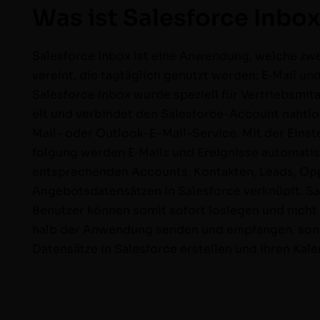
Was ist Salesforce Inbo
Sales­force Inbox ist eine Anwen­dung, welche zwei
vere­int, die tagtäglich genutzt wer­den: E‑Mail und
Sales­force Inbox wurde speziell für Ver­trieb­smi­ta
elt und verbindet den Sales­­­force-Account naht­l
Mail- oder Out­­­look-E-Mail-Ser­vice. Mit der Ein­ste
fol­­­gung wer­den E‑Mails und Ereignisse automa­ti
entsprechen­den Accounts, Kon­tak­ten, Leads, Oppo
Ange­bots­daten­sätzen in Sales­force verknüpft. Sale
Benutzer kön­nen somit sofort losle­gen und nicht 
halb der Anwen­dung senden und emp­fan­gen, son
Daten­sätze in Sales­force erstellen und Ihren Kale