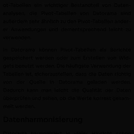
ot-Tabellen ein wichtiger Bestandteil von Date­n­
analy­sen, die Piv­ot-Tabellen von Datora­ma sind
außer­dem sehr ähn­lich zu den Piv­ot-Tabellen ander­
er Anwen­dun­gen und dementsprechend leicht zu
ver­wen­den.
In Datora­ma kön­nen Piv­ot-Tabellen als Berichte
gespe­ichert wer­den oder zum Erstellen von Wid­
gets benutzt wer­den. Die häu­fig­ste Ver­wen­dung der
Tabellen ist, sicherzustellen, dass die Dat­en richtig
von der Quelle in Datora­ma geladen wer­den.
Dadurch kann man leicht die Qual­ität der Dat­en
über­prüfen und sehen, ob die Werte kor­rekt gesam­
melt wer­den.
Datenharmonisierung
Datora­ma har­mon­isiert in viel­er Hin­sicht schon