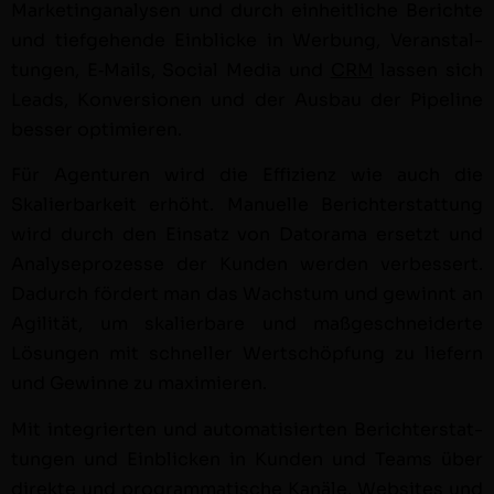
Mar­keting­analy­sen und durch ein­heitliche Berichte
und tiefge­hende Ein­blicke in Wer­bung, Ver­anstal­
tun­gen, E‑Mails, Social Media und
CRM
lassen sich
Leads, Kon­ver­sio­nen und der Aus­bau der Pipeline
bess­er opti­mieren.
Für Agen­turen wird die Effizienz wie auch die
Skalier­barkeit erhöht. Manuelle Berichter­stat­tung
wird durch den Ein­satz von Datora­ma
erset­zt und
Analy­se­prozesse der Kun­den wer­den verbessert.
Dadurch fördert man das Wach­s­tum und gewin­nt an
Agilität, um skalier­bare und maßgeschnei­derte
Lösun­gen mit schneller Wertschöp­fung zu liefern
und Gewinne zu max­imieren.
Mit inte­gri­erten und automa­tisierten Berichter­stat­
tun­gen und Ein­blick­en in Kun­den und Teams über
direk­te und pro­gram­ma­tis­che Kanäle, Web­sites und