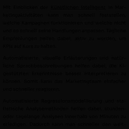
Mit Ein­blick­en der
Kün­stlichen Intel­li­genz
in Mar­
ketingak­tiv­itäten kann man schnell fest­stellen,
welche Kam­pag­nen funk­tion­ieren und welche nicht
und so schnell seine Hand­lun­gen anpassen. Tägliche
Empfehlun­gen helfen dabei, aktiv zu wer­den, um
KPIs auf Kurs zu hal­ten.
Automa­tisierte, visuelle Erläuterun­gen und natür­
liche Sprachbeschrei­bun­gen helfen dabei, die KI-
gestützten Erken­nt­nisse bess­er inter­pretieren zu
kön­nen. Somit kann das Mar­ket­ingteam ein­fach­er
und schneller reagieren.
Automa­tisierte Regres­sion­s­mod­el­lierung und sta­
tis­tis­che Analysemeth­o­d­en helfen dabei, stun­den-
oder tage­lange Analy­sen inner­halb von Minuten zu
erledi­gen. Dadurch kann man schneller den weit­