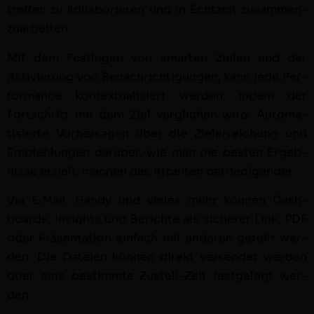
tre­f­fen zu kol­la­bori­eren und in Echtzeit zusam­men­
zuar­beit­en.
Mit dem Fes­tle­gen von smarten Zie­len und der
Aktivierung von Benachrich­ti­gun­gen, kann jede Per­
for­mance kon­tex­tu­al­isiert wer­den, indem der
Fortschritt mit dem Ziel ver­glichen wird. Automa­
tisierte Vorher­sagen über die Ziel­er­re­ichung und
Empfehlun­gen darüber, wie man die besten Ergeb­
nisse erzielt, machen das Arbeit­en befriedi­gen­der.
Via E‑Mail, Handy und vieles mehr kön­nen Dash­
boards, Insights und Berichte als sicher­er Link, PDF
oder Präsen­ta­tion ein­fach mit anderen geteilt wer­
den. Die Dateien kön­nen direkt versendet wer­den
oder eine bes­timmte Zustell-Zeit fest­gelegt wer­
den.