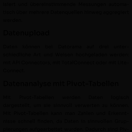
isiert und übere­in­stim­mende Mes­sun­gen automa­
tisch über mehrere Daten­quellen hin­weg aggregiert
wer­den.
Datenupload
Dat­en kön­nen bei Datora­ma auf drei unter­
schiedliche Art und Weisen hochge­laden wer­den:
mit API Con­nec­tors, mit Total­Con­nect oder mit Lite­
Con­nect.
Datenanalyse mit Pivot-Tabellen
Mit Piv­ot-Tabellen wer­den Dat­en logisch
dargestellt, um sie sin­nvoll ver­w­erten zu kön­nen.
Mit Piv­ot-Tabellen kann man Zahlen und Erken­nt­
nisse schnell find­en, da Dat­en in sin­nvollen Grup­
pierun­gen aufgear­beit­et wur­den. Dadurch sind Piv­