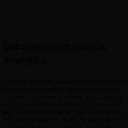
Datorama und Tableau
Analytics
Datora­ma und
Tableau
Ana­lyt­ics lassen sich opti­mal
miteinan­der kom­binieren, da bei­de aus der Sales­
force-Fam­i­lie kom­men. Die Inte­gra­tions- und Har­
mon­isierungsplat­tform für Mar­ket­ing­dat­en wird mit
der Busi­ness Intel­li­gence des Unternehmens,
Tableau CRM
, ver­bun­den, damit Mar­ket­ing­mi­tar­beit­
er umso effizien­ter arbeit­en kön­nen und sich mit