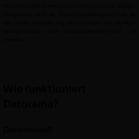
Mar­ket­ing-API-Con­nec­tors und KI-gestützer Daten­
in­te­gra­tion wird es Mar­ket­ing­mi­tar­beit­ern nie an
den Dat­en man­geln, die sie benöti­gen um die Mar­
ket­ingleis­tung und Kam­pagnen­ef­fek­tiv­ität zu
messen.
Wie funktioniert
Datorama?
Datenmodell