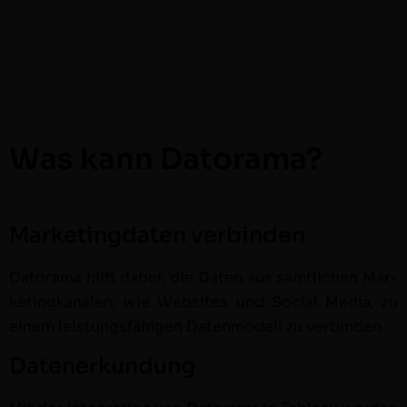
Was kann Datorama?
Marketingdaten verbinden
Datora­ma
hil­ft dabei, die Dat­en aus sämtlichen Mar­
ket­ingkanälen, wie Web­sites und Social Media, zu
einem leis­tungs­fähi­gen Daten­mod­ell zu verbinden.
Datenerkundung