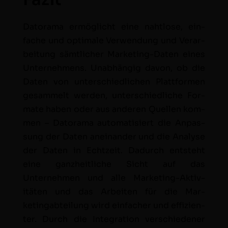
Datora­ma ermöglicht eine naht­lose, ein­
fache und opti­male Ver­wen­dung und Ver­ar­
beitung sämtlich­er Mar­ket­ing-Dat­en eines
Unternehmens. Unab­hängig davon, ob die
Dat­en von unter­schiedlichen Plat­tfor­men
gesam­melt wer­den, unter­schiedliche For­
mate haben oder aus anderen Quellen kom­
men – Datora­ma automa­tisiert die Anpas­
sung der Dat­en aneinan­der und die Analyse
der Dat­en in Echtzeit. Dadurch entste­ht
eine ganzheitliche Sicht auf das
Unternehmen und alle Mar­ket­ing-Aktiv­
itäten und das Arbeit­en für die Mar­
ketingabteilung wird ein­fach­er und effizien­
ter. Durch die Inte­gra­tion ver­schieden­er