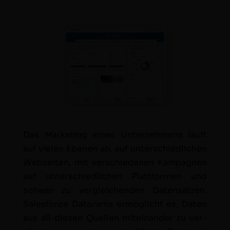
Das Mar­ket­ing eines Unternehmens läuft
auf vie­len Ebe­nen ab, auf unter­schiedlichen
Web­seit­en, mit ver­schiede­nen Kam­pag­nen
auf unter­schiedlichen Plat­tfor­men und
schw­er zu ver­gle­ichen­den Daten­sätzen.
Sales­force Datora­ma ermöglicht es, Dat­en
aus all diesen Quellen miteinan­der zu ver­