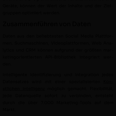
Geräte, kön­nen der Wert der Inhalte und der Ziel­
grup­pen opti­miert wer­den.
Zusammenführen von Daten
Dat­en aus den beliebtesten Social Media Plat­tfor­
men, Such­maschi­nen, Video­plat­tfor­men, Web Ana­
lyt­ics und CRM kön­nen auf­grund der größten mar­
ketingori­en­tierten API-Bib­lio­thek inte­gri­ert wer­
den.
Intel­li­gente Iden­ti­fizierung und Inte­gra­tion jedes
Daten­satzes wird mit ein­er spezial­isierten
Kün­
stlichen Intel­li­genz
möglich gemacht. Flex­i­bil­ität,
jede Daten­quelle sofort zu verbinden, entste­ht
durch die über 7.000 Mar­ket­ing-Tools auf dem
Markt.