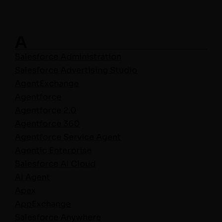
A
Sales­force Administration
Sales­force Adver­tis­ing Stu­dio
Agen­tEx­change
Agent­force
Agent­force 2.0
Agent­force 360
Agent­force Ser­vice Agent
Agen­tic Enter­prise
Sales­force AI Cloud
AI Agent
Apex
AppEx­change
Sales­force Anywhere