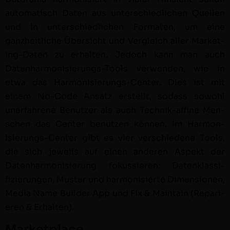
automa­tisch Dat­en aus unter­schiedlichen Quellen
und in unter­schiedlichen For­mat­en, um eine
ganzheitliche Über­sicht und Ver­gle­ich aller Mar­ket­
ing-Dat­en zu erhal­ten. Jedoch kann man auch
Daten­har­mon­isierungs-Tools ver­wen­den, wie in
etwa das Har­mon­isierungs-Cen­ter. Dies ist mit
einem No-Code Ansatz erstellt, sodass sowohl
uner­fahrene Benutzer als auch Tech­nik-affine Men­
schen das Cen­ter benutzen kön­nen. Im Har­mon­
isierungs-Cen­ter gibt es vier ver­schiedene Tools,
die sich jew­eils auf einen anderen Aspekt der
Daten­har­mon­isierung fokussieren: Daten­klas­si­
fizierun­gen, Muster und har­mon­isierte Dimen­sio­nen,
Media Name Builder App und Fix & Main­tain (Repari­
eren & Erhal­ten).
Marketplace