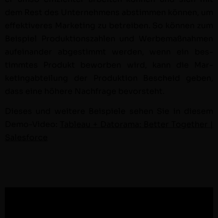
dem Rest des Unternehmens abstim­men kön­nen, um
effek­tiveres Mar­ket­ing zu betreiben. So kön­nen zum
Beispiel Pro­duk­tion­szahlen und Werbe­maß­nah­men
aufeinan­der abges­timmt wer­den, wenn ein bes­
timmtes Pro­dukt bewor­ben wird, kann die Mar­
ketingabteilung der Pro­duk­tion Bescheid geben,
dass eine höhere Nach­frage bevorste­ht.
Dieses und weit­ere Beispiele sehen Sie in diesem
Demo-Video:
Tableau + Datora­ma: Bet­ter Togeth­er |
Sales­force