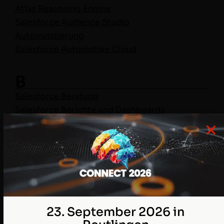
Atlas Rea­son­ing Engine
Sales­force Audi­ence Stu­dio
Automa­tisierung
Sales­force Auto­mo­tive Cloud
B
Sales­force Beratung
Sales­force Berichte und Dash­boards
Sales­force Berech­ti­gun­gen
B2B Com­merce
Sales­force Billing
B2B Online-Mar­ket­ing
Busi­ness Intelligence
Sales­force BotSIM
23. September 2026 in