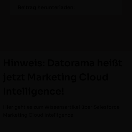
Beitrag herunterladen:
Hinweis:
Datorama
heißt
jetzt Marketing Cloud
Intelligence
!
Hier geht es zum Wis­sensar­tikel über
Sales­force
Mar­ket­ing Cloud Intel­li­gence
.