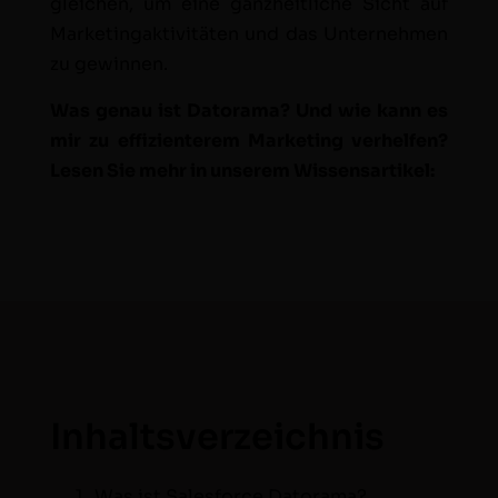
gle­ichen, um eine ganzheitliche Sicht auf
Mar­ketingak­tiv­itäten und das Unternehmen
zu gewin­nen.
Was genau ist Datora­ma? Und wie kann es
mir zu effizien­terem Mar­ket­ing ver­helfen?
Lesen Sie mehr in unserem Wis­sensar­tikel:
Inhaltsverzeichnis
Was ist Sales­force Datorama?