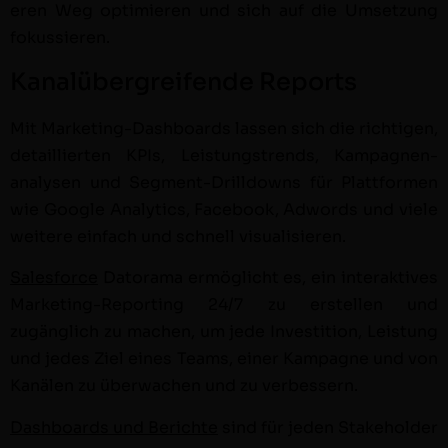
eren Weg opti­mieren und sich auf die Umset­zung
fokussieren.
Kanalübergreifende Reports
Mit Mar­ket­ing-Dash­boards lassen sich die richti­gen,
detail­lierten KPIs, Leis­tungstrends, Kam­pag­ne­n­
analy­sen und Seg­ment-Drill­downs für Plat­tfor­men
wie Google Ana­lyt­ics, Face­book, Adwords und viele
weit­ere ein­fach und schnell visu­al­isieren.
Sales­force
Datora­ma ermöglicht es, ein inter­ak­tives
Mar­ket­ing-Report­ing 24/7 zu erstellen und
zugänglich zu machen, um jede Investi­tion, Leis­tung
und jedes Ziel eines Teams, ein­er Kam­pagne und von
Kanälen zu überwachen und zu verbessern.
Dash­boards und Berichte
sind für jeden Stake­hold­er