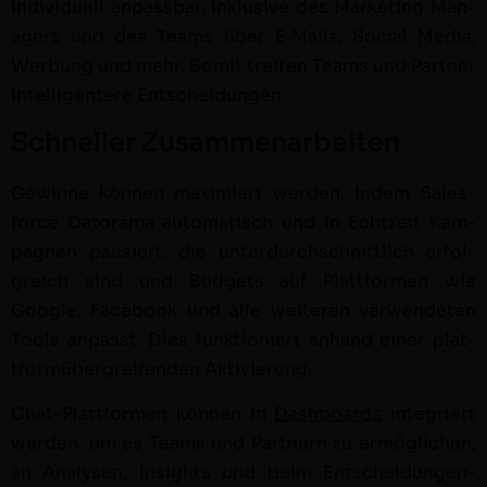
indi­vidu­ell anpass­bar, inklu­sive des Mar­ket­ing Man­
agers und des Teams über E‑Mails, Social Media,
Wer­bung und mehr. Somit tre­f­fen Teams und Part­ner
intel­li­gen­tere Entschei­dun­gen.
Schneller Zusammenarbeiten
Gewinne kön­nen max­imiert wer­den, indem Sales­
force Datora­ma automa­tisch und in Echtzeit Kam­
pag­nen pausiert, die unter­durch­schnit­tlich erfol­
gre­ich sind und Bud­gets auf Plat­tfor­men wie
Google, Face­book und alle weit­eren ver­wen­de­ten
Tools anpasst. Dies funk­tion­iert anhand ein­er plat­
tfor­müber­greifend­en Aktivierung.
Chat-Plat­tfor­men kön­nen in
Dash­boards
inte­gri­ert
wer­den, um es Teams und Part­nern zu ermöglichen,
an Analy­sen, Insights und beim Entschei­dun­gen-