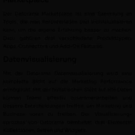
Der Datora­ma Mar­ket­place ist eine Samm­lung an
Tools, die man herun­ter­laden und indi­vid­u­al­isieren
kann, um die eigene Erfahrung bess­er zu machen.
Dazu gehören drei ver­schiedene Pro­duk­t­typen:
Apps, Con­nec­tors und Add-On Fea­tures.
Datenvisualisierung
Mit der Datora­ma Daten­vi­su­al­isierung wird eine
kom­plette Sicht auf die Mar­ket­ing Per­for­mance
ermöglicht. Mit der holis­tis­chen Sicht auf alle Dat­en
kön­nen Teams effek­tiv zusam­me­nar­beit­en und
bessere Entschei­dun­gen tre­f­fen, um Mar­ket­ing und
Busi­ness voran zu treiben. Der Visu­al­isierung­
sprozess von Datora­ma bein­hal­tet drei Ele­mente:
Kollek­tio­nen, Seit­en und Wid­gets.