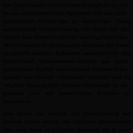
Das Daten­mod­ell von Datora­ma
ermöglicht es, Dat­
en aus unter­schiedlichen Sys­te­men und von unter­
schiedlichen Plat­tfor­men zu ver­gle­ichen. Diese
automa­tis­che Har­mon­isierung von Dat­en hat den
Vorteil, dass Dat­en struk­turi­ert und organ­isiert wer­
den und deut­liche Beziehun­gen zwis­chen den Dat­en
dargestellt wer­den. Außer­dem vere­in­heitlicht das
Daten­mod­ell Unternehmens-Insights aus unter­
schiedlichen Quellen und verbindet mehrere Daten­
quellen und For­mate miteinan­der. Dadurch wird es
möglich, diese Quellen naht­los miteinan­der zu ver­
gle­ichen und mit ein­heitlichen Kri­te­rien zu
analysieren.
Zum Zweck der Analyse und Klas­si­fizierung auf
höher­er Ebene ver­fügt das Datora­ma Daten­mod­ell
über eine Rei­he an Entitäten (enti­ties), die in allen