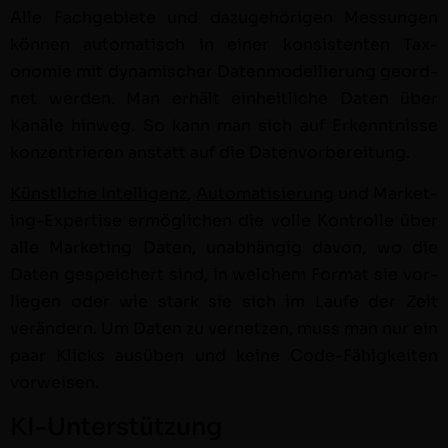
Alle Fachge­bi­ete und dazuge­höri­gen Mes­sun­gen
kön­nen automa­tisch in ein­er kon­sis­ten­ten Tax­
onomie mit dynamis­ch­er Daten­mod­el­lierung geord­
net wer­den. Man erhält ein­heitliche Dat­en über
Kanäle hin­weg. So kann man sich auf Erken­nt­nisse
konzen­tri­eren anstatt auf die Daten­vor­bere­itung.
Kün­stliche Intel­li­genz
,
Automa­tisierung
und Mar­ket­
ing-Exper­tise ermöglichen die volle Kon­trolle über
alle Mar­ket­ing Dat­en, unab­hängig davon, wo die
Dat­en gespe­ichert sind, in welchem For­mat sie vor­
liegen oder wie stark sie sich im Laufe der Zeit
verän­dern. Um Dat­en zu ver­net­zen, muss man nur ein
paar Klicks ausüben und keine Code-Fähigkeit­en
vor­weisen.
KI-Unterstützung