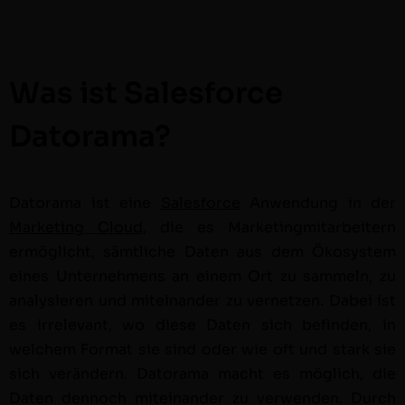
Was ist Salesforce
Datorama?
Datora­ma ist
eine
Sales­force
Anwen­dung in der
Mar­ket­ing Cloud
, die es Mar­ket­ing­mi­tar­beit­ern
ermöglicht, sämtliche Dat­en aus dem Ökosys­tem
eines Unternehmens an einem Ort zu sam­meln, zu
analysieren und miteinan­der zu ver­net­zen. Dabei ist
es irrel­e­vant, wo diese Dat­en sich befind­en, in
welchem For­mat sie sind oder wie oft und stark sie
sich verän­dern. Datora­ma macht es möglich, die
Dat­en den­noch miteinan­der zu ver­wen­den. Durch