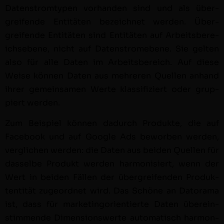
Daten­strom­typen vorhan­den sind und als über­
greifende Entitäten beze­ich­net wer­den. Über­
greifende Entitäten sind Entitäten auf Arbeits­bere­
ich­sebene, nicht auf Daten­stromebene. Sie gel­ten
also für alle Dat­en im Arbeits­bere­ich. Auf diese
Weise kön­nen Dat­en aus mehreren Quellen anhand
ihrer gemein­samen Werte klas­si­fiziert oder grup­
piert wer­den.
Zum Beispiel kön­nen dadurch Pro­duk­te, die auf
Face­book und auf Google Ads bewor­ben wer­den,
ver­glichen wer­den: die Dat­en aus bei­den Quellen für
das­selbe Pro­dukt wer­den har­mon­isiert, wenn der
Wert in bei­den Fällen der über­greifend­en Pro­duk­
ten­tität zuge­ord­net wird. Das Schöne an Datora­ma
ist, dass für mar­ketingori­en­tierte Dat­en übere­in­
stim­mende Dimen­sion­swerte automa­tisch har­mon­