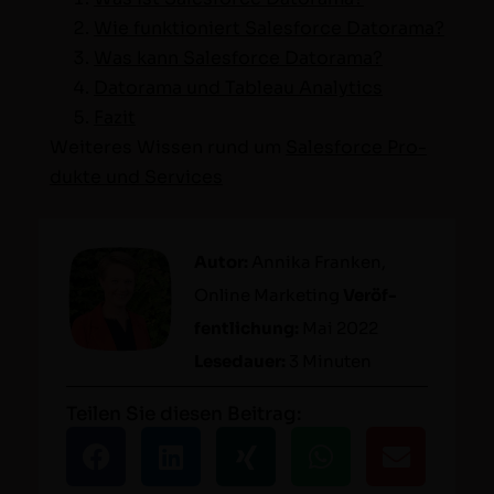
Wie funk­tion­iert Sales­force Datorama?
Was kann Sales­force Datorama?
Datora­ma und Tableau Analytics
Faz­it
Weit­eres Wis­sen rund um
Sales­force Pro­
duk­te und Services
Autor:
Anni­ka Franken,
Online Mar­ket­ing
Veröf­
fentlichung:
Mai 2022
Lesedauer:
3 Minuten
Teilen Sie diesen Beitrag: