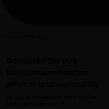
Start­seite
»
Sales­force Support
Gestalten Sie Ihre
Kundenbeziehungen
effektiv und nachhaltig
Sie möcht­en mit
Sales­force
CRM
schnell und
kostengün­stig durch­starten?