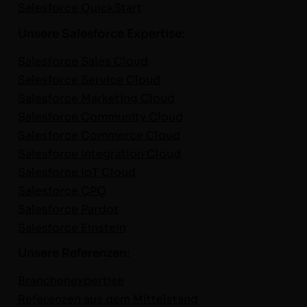
Sales­force QuickStart
Unsere Salesforce Expertise:
Sales­force Sales Cloud
Sales­force Ser­vice Cloud
Sales­force Mar­ket­ing Cloud
Sales­force Com­mu­ni­ty Cloud
Sales­force Com­merce Cloud
Sales­force Inte­gra­tion Cloud
Sales­force IoT Cloud
Sales­force CPQ
Sales­force Par­dot
Sales­force Einstein
Unsere Referenzen:
Branch­en­ex­per­tise
Ref­eren­zen aus dem Mit­tel­stand