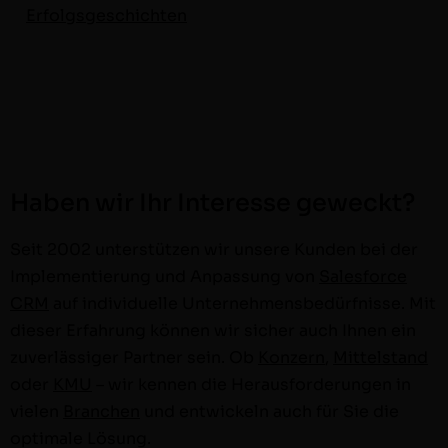
Erfol­gs­geschicht­en
Haben wir Ihr Interesse geweckt?
Seit 2002 unter­stützen wir unsere Kun­den bei der
Imple­men­tierung und Anpas­sung von
Sales­force
CRM
auf indi­vidu­elle Unternehmens­bedürfnisse. Mit
dieser Erfahrung kön­nen wir sich­er auch Ihnen ein
zuver­läs­siger Part­ner sein. Ob
Konz­ern
,
Mit­tel­stand
oder
KMU
– wir ken­nen die Her­aus­forderun­gen in
vie­len
Branchen
und entwick­eln auch für Sie die
opti­male Lösung.