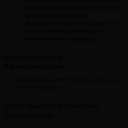
Anlage und Über­prü­fung von Prozessen,
Flows, Work­flows, Genehmi­gungsregeln,
Bericht­en und Dashboards
Anpassen von beste­hen­den Seit­en­lay­outs
oder Listenanzeigeeinstellungen
Aktu­al­isierung von
Sand­box­en
Leistungsumfang
Trainingsservices
Online und ggfs. Off­site Train­ing von Anwen­
dern und Key Usern
Leistungsumfang Proaktive
Überwachung