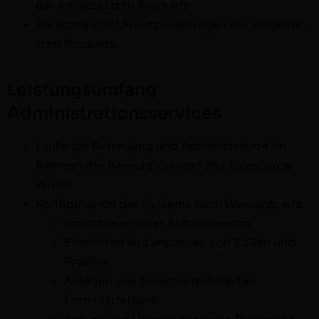
der einge­set­zten Produkte
Beratung von Umset­zungs­fra­gen der einge­set­
zten Produkte
Leistungsumfang
Administrationsservices
Laufende Betreu­ung und Admin­is­tra­tion im
Rah­men der Berech­ti­gun­gen des
Sales­force
Profils
Kon­fig­u­ra­tion der Sys­tems nach Weisung, wie
Importieren oder Aktualisierung
Ein­richt­en und anpassen von Rollen und
Profilen
Anle­gen von benutzerdefinierten
Formularfeldern