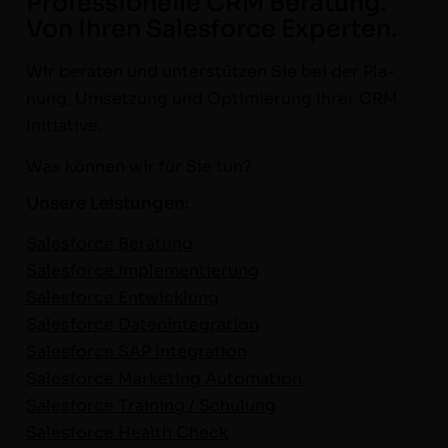
Professionelle CRM Beratung.
Von Ihren Salesforce Experten.
Wir berat­en und unter­stützen Sie bei der Pla­
nung, Umset­zung und Opti­mierung Ihrer CRM
Initiative.
Was kön­nen wir für Sie tun?
Unsere Leistungen:
Sales­force Beratung
Sales­force Imple­men­tierung
Sales­force Entwick­lung
Sales­force Daten­in­te­gra­tion
Sales­force SAP Inte­gra­tion
Sales­force Mar­ket­ing Automa­tion
Sales­force Train­ing / Schu­lung
Sales­force Health Check