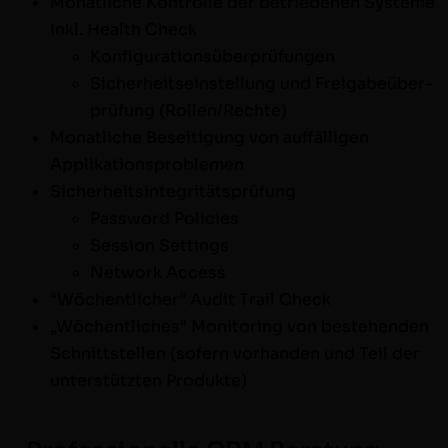
Monatliche Kon­trolle der betriebe­nen Sys­teme
inkl. Health Check
Kon­fig­u­ra­tionsüber­prü­fun­gen
Sicher­heit­se­in­stel­lung und Freiga­beüber­
prü­fung (Rollen/Rechte)
Monatliche Besei­t­i­gung von auf­fäl­li­gen
Applikationsproblemen
Sicher­heitsin­tegrität­sprü­fung
Pass­word Policies
Ses­sion Settings
Net­work Access
“Wöchentlich­er” Audit Trail Check
„Wöchentlich­es“ Mon­i­tor­ing von beste­hen­den
Schnittstellen (sofern vorhan­den und Teil der
unter­stützten Produkte)