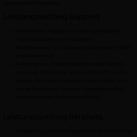
Systemadministration.
Leistungsumfang Support
Tech­nis­ch­er Sup­port bei den indi­vidu­ellen
Arbeitsabläufen und Prozessen
Beant­wor­tung von Sup­por­t­an­fra­gen per E‑Mail
und telefonisch
Annahme von Fehler­mel­dun­gen und Besei­t­i­
gung von Fehlern der unter­stützten Pro­duk­te,
soweit dies keine sys­tem­seit­i­gen Fehler sind
(siehe Sales­force Sup­port Man­age­ment bei
sys­tem­seit­i­gen Fehlern/Ausfällen)
Leistungsumfang Beratung
Vorstel­lung von Grund­la­gen und Best Prac­tices