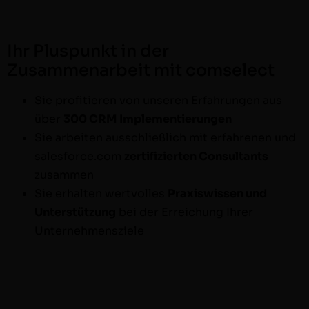
Ihr Pluspunkt in der
Zusammenarbeit mit comselect
Sie prof­i­tieren von unseren Erfahrun­gen aus
über
300 CRM Implementierungen
Sie arbeit­en auss­chließlich mit erfahre­nen und
salesforce.com
zer­ti­fizierten Con­sul­tants
zusammen
Sie erhal­ten wertvolles
Prax­iswis­sen und
Unter­stützung
bei der Erre­ichung Ihrer
Unternehmensziele