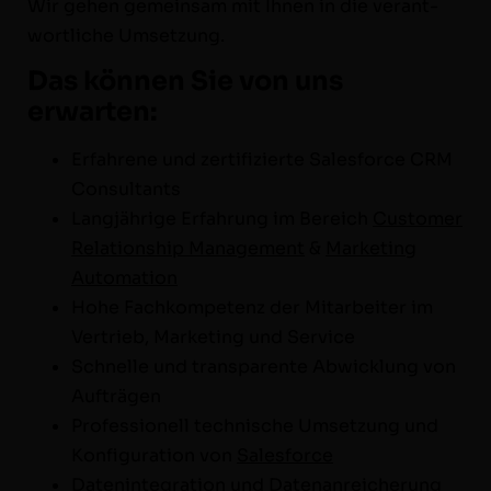
Wir gehen gemein­sam mit Ihnen in die ver­ant­
wortliche Umsetzung.
Das können Sie von uns
erwarten:
Erfahrene und zer­ti­fizierte Sales­force CRM
Consultants
Langjährige Erfahrung im Bere­ich
Cus­tomer
Rela­tion­ship Man­age­ment
&
Mar­ket­ing
Automation
Hohe Fachkom­pe­tenz der Mitar­beit­er im
Ver­trieb, Mar­ket­ing und Service
Schnelle und trans­par­ente Abwick­lung von
Aufträgen
Pro­fes­sionell tech­nis­che Umset­zung und
Kon­fig­u­ra­tion von
Sales­force
Daten­in­te­gra­tion und Datenanreicherung