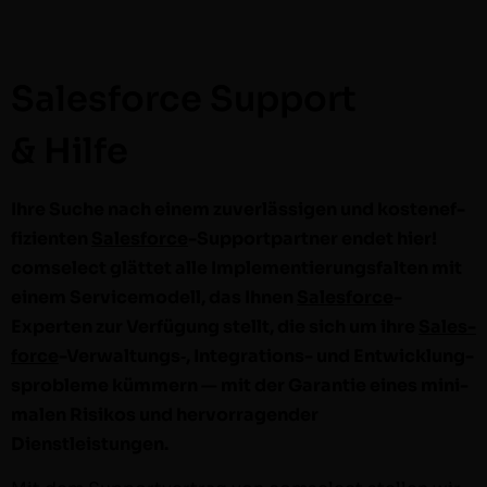
Salesforce Support
& Hilfe
Ihre Suche nach einem zuver­läs­si­gen und kosten­ef­
fizien­ten
Sales­force
-Sup­port­part­ner endet hier!
com­s­e­lect glät­tet alle Imple­men­tierungs­fal­ten mit
einem Ser­vice­mod­ell, das Ihnen
Sales­force
-
Experten zur Ver­fü­gung stellt, die sich um ihre
Sales­
force
-Verwaltungs‑, Inte­gra­tions- und Entwick­lung­
sprob­leme küm­mern — mit der Garantie eines min­i­
malen Risikos und her­vor­ra­gen­der
Dienstleistungen.