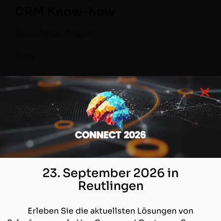
CRM Know-how
Salesforce Wissen
Blog
Kontakt
Tel.: +49 621 76133-600
Projektanfrage
Supportanfrage
23. September 2026 in
Reutlingen
©2002-2026
comselect GmbH
| Alle Rechte
Erleben Sie die aktuellsten Lösungen von