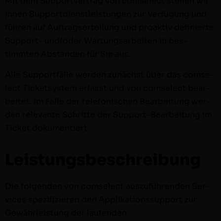
Mit dem Sup­port­ver­trag von com­s­e­lect stellen wir
Ihnen Sup­port­di­en­stleis­tun­gen zur Ver­fü­gung und
führen auf Auf­tragserteilung und proak­tiv definierte
Sup­port- und/oder Wartungsar­beit­en in bes­
timmten Abstän­den für Sie aus.
Alle Sup­port­fälle wer­den zunächst über das com­s­e­
lect Tick­et­sys­tem erfasst und von com­s­e­lect bear­
beit­et. Im Falle der tele­fonis­chen Bear­beitung wer­
den rel­e­vante Schritte der Sup­port-Bear­beitung im
Tick­et dokumentiert.
Leistungsbeschreibung
Die fol­gen­den von com­s­e­lect auszuführen­den Ser­
vices spez­i­fizieren den App­lika­tion­ssup­port zur
Gewährleis­tung der laufend­en