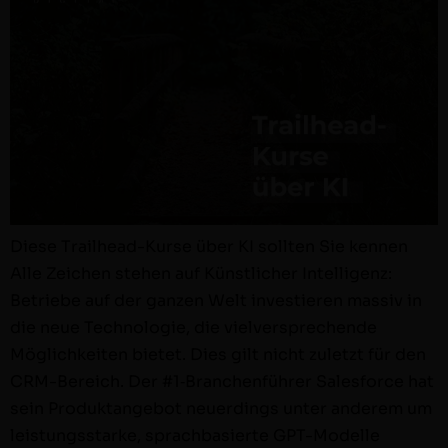
Diese Trail­head-Kurse über KI soll­ten Sie ken­nen
Alle Zeichen ste­hen auf Kün­stlich­er Intel­li­genz:
Betriebe auf der ganzen Welt investieren mas­siv in
die neue Tech­nolo­gie, die vielver­sprechende
Möglichkeit­en bietet. Dies gilt nicht zulet­zt für den
CRM-Bere­ich. Der #1‑Branchenführer Sales­force hat
sein Pro­duk­tange­bot neuerd­ings unter anderem um
leis­tungsstarke, sprach­basierte GPT-Mod­­elle