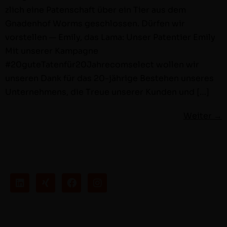
zlich eine Paten­schaft über ein Tier aus dem
Gnaden­hof Worms geschlossen. Dür­fen wir
vorstellen — Emi­ly, das Lama: Unser Paten­tier Emi­ly
Mit unser­er Kam­pagne
#20guteTatenfür20Jahrecomselect wollen wir
unseren Dank für das 20-jährige Beste­hen unseres
Unternehmens, die Treue unser­er Kun­den und […]
Weiter
→