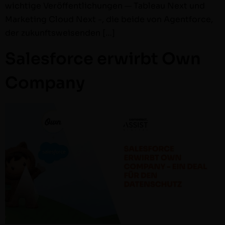
wichtige Veröf­fentlichun­gen — Tableau Next und
Mar­ket­ing Cloud Next -, die bei­de von Agent­force,
der zukunftsweisenden […]
Salesforce erwirbt Own
Company