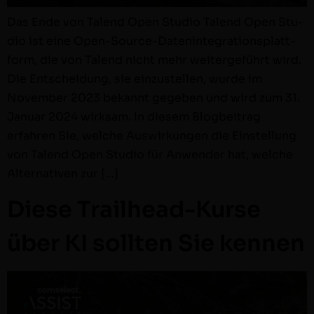
Das Ende von Tal­end Open Stu­dio Tal­end Open Stu­
dio ist eine Open-Source-Daten­in­te­­gra­­tion­splat­t­
form, die von Tal­end nicht mehr weit­erge­führt wird.
Die Entschei­dung, sie einzustellen, wurde im
Novem­ber 2023 bekan­nt gegeben und wird zum 31.
Jan­u­ar 2024 wirk­sam. In diesem Blog­beitrag
erfahren Sie, welche Auswirkun­gen die Ein­stel­lung
von Tal­end Open Stu­dio für Anwen­der hat, welche
Alter­na­tiv­en zur […]
Diese Trailhead-Kurse
über KI sollten Sie kennen