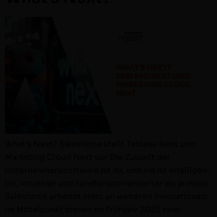
What’s Next? Sales­force stellt Tableau Next und
Mar­ket­ing Cloud Next vor Die Zukun­ft der
Unternehmenssoft­ware ist da, und sie ist intel­li­gen­
ter, intu­itiv­er und hand­lung­sori­en­tiert­er als je zuvor.
Sales­force arbeit­et stets an weit­eren Inno­va­tio­nen:
Im Mit­telpunkt ste­hen im Früh­jahr 2025 zwei