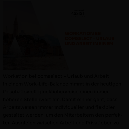
Worka­tion bei com­s­e­lect – Urlaub und Arbeit
in einem Work-Life-Bal­ance nimmt in der heuti­gen
Geschäftswelt glück­licher­weise einen immer
höheren Stel­len­wert ein. Damit ein­her geht, dass
Arbeitsweisen immer indi­vidu­eller und flex­i­bler
gestal­tet wer­den, um den Mitar­beit­ern den per­fek­
ten Aus­gle­ich zwis­chen Arbeit und Pri­vatleben zu