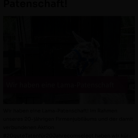
Patenschaft!
Wir haben eine Lama-Paten­schaft! Im Rah­men
unseres 20-jähri­­gen Fir­men­ju­biläums und der damit
ver­bun­de­nen Aktion
#20guteTatenfür20Jahrecomselect haben wir kür­