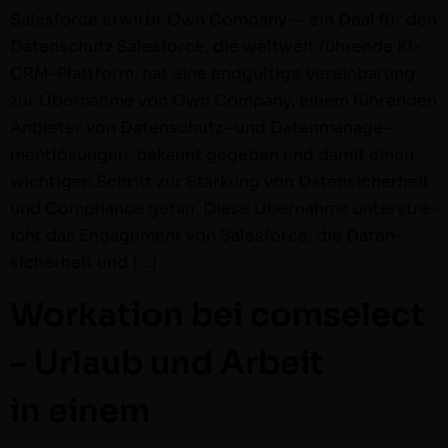
Sales­force erwirbt Own Com­pa­ny — ein Deal für den
Daten­schutz Sales­force, die weltweit führende KI-
CRM-Plat­t­form, hat eine endgültige Vere­in­barung
zur Über­nahme von Own Com­pa­ny, einem führen­den
Anbi­eter von Daten­schutz- und Daten­man­age­
mentlö­sun­gen, bekan­nt gegeben und damit einen
wichti­gen Schritt zur Stärkung von Daten­sicher­heit
und Com­pli­ance getan. Diese Über­nahme unter­stre­
icht das Engage­ment von Sales­force, die Daten­
sicher­heit und […]
Workation bei comselect
– Urlaub und Arbeit
in einem