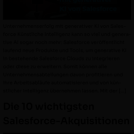
Unternehmenser­folg mit gen­er­a­tiv­er KI von Sales­
force Kün­stliche Intel­li­genz kann so viel und gen­er­a­
tive AI sog­ar noch mehr: Sales­force veröf­fentlicht
laufend neue Pro­duk­te und Tools, um gen­er­a­tive KI
in beste­hende Sales­force Clouds zu inte­gri­eren
oder diese zu erweit­ern. Somit kön­nen alle
Unternehmens­abteilun­gen davon prof­i­tieren und
ihre Arbeitsabläufe automa­tisieren und von kün­
stlich­er Intel­li­genz übernehmen lassen. Mit der […]
Die 10 wichtigsten
Salesforce-Akquisitionen