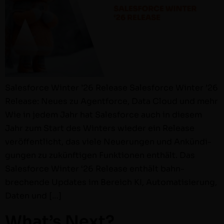
Sales­force Win­ter ’26 Release Sales­force Win­ter ’26
Release: Neues zu Agent­force, Data Cloud und mehr
Wie in jedem Jahr hat Sales­force auch in diesem
Jahr zum Start des Win­ters wieder ein Release
veröf­fentlicht, das viele Neuerun­gen und Ankündi­
gun­gen zu zukün­fti­gen Funk­tio­nen enthält. Das
Sales­force Win­ter ‘26 Release enthält bahn­
brechende Updates im Bere­ich KI, Automa­tisierung,
Dat­en und […]
What’s Next?