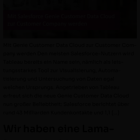
Mit Genie Cus­tomer Data Cloud zur Cus­tomer Com­
pa­ny wer­den Den meis­ten Sales­­force-Nutzern wird
Tableau bere­its ein Name sein, näm­lich als leis­
tungsstarkes Tool zur Visu­al­isierung, Automa­
tisierung und Unter­suchung von Dat­en egal
welchen Ursprungs. Angetrieben von Tableau
erfreut sich die neue Genie Cus­tomer Data Cloud
nun großer Beliebtheit: Sales­force berichtet über
rund 43 Mil­liar­den Kun­denkon­tak­te und 1,1 […]
Wir haben eine Lama-