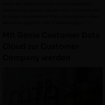
seinen Ruf jedoch nicht nur durch organ­is­ches
Wach­s­tum aufge­baut, son­dern auch durch eine Rei­
he kluger Akqui­si­tio­nen. Diese Über­nah­men haben
Sales­force geholfen, sein Produktangebot […]
Mit Genie Customer Data
Cloud zur Customer
Company werden