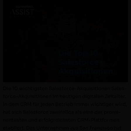
Die 10 wichtig­sten Sales­force-Akqui­si­tio­nen Sales­
force-Akqui­si­tio­nen Im heuti­gen dig­i­tal­en Zeital­ter,
in dem CRM für jeden Betrieb immer wichtiger wird,
hat sich Sales­force zweifel­los als eine der promi­
nen­testen und erfol­gre­ich­sten CRM-Plat­t­for­­men
etabliert. Das Unternehmen aus San Fran­cis­co hat