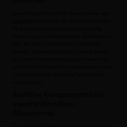
einfacher:
Das Inte­gra­tionstool für Flows, bish­er als
Mule­Soft
Com­pos­er for Sales­force bekan­
nt, erhält nicht nur eine Umbe­nen­nung,
son­dern auch entschei­dende Verbesserun­
gen. Ab sofort trägt es den schlicht­en
Namen “Flow Inte­gra­tion”. Diese Änderun­
gen sollen die Verbindung von Sales­force
mit exter­nen Sys­te­men, ins­beson­dere unter
Ver­wen­dung der Mule­Soft-Tech­nolo­gie,
vereinfachen.
Reaktive Komponenten für
visuelle Workflow-
Bildschirme:
Das Win­ter ’24 Release ermöglicht die Inte­