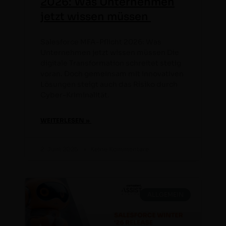
2026: Was Unternehmen
jetzt wissen müssen
Sales­force MFA-Pflicht 2026: Was
Unternehmen jet­zt wis­sen müssen Die
dig­i­tale Trans­for­ma­tion schre­it­et stetig
voran. Doch gemein­sam mit inno­v­a­tiv­en
Lösun­gen steigt auch das Risiko durch
Cyber-Kriminalität.
WEITERLESEN »
2. Juni 2026
Keine Kommentare
ALL­GE­MEIN