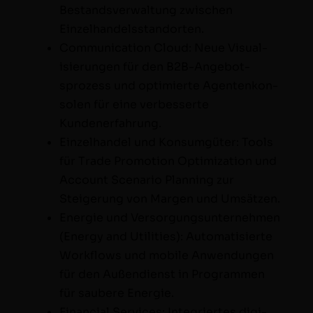
Bestandsver­wal­tung zwis­chen
Einzelhandelsstandorten.
Com­mu­ni­ca­tion Cloud: Neue Visu­al­
isierun­gen für den B2B-Ange­bot­
sprozess und opti­mierte Agen­tenkon­
solen für eine verbesserte
Kundenerfahrung.
Einzel­han­del und Kon­sumgüter: Tools
für Trade Pro­mo­tion Opti­miza­tion und
Account Sce­nario Plan­ning zur
Steigerung von Mar­gen und Umsätzen.
Energie und Ver­sorgung­sun­ternehmen
(Ener­gy and Util­i­ties): Automa­tisierte
Work­flows und mobile Anwen­dun­gen
für den Außen­di­enst in Pro­gram­men
für saubere Energie.
Finan­cial Ser­vices
: Inte­gri­ertes dig­i­