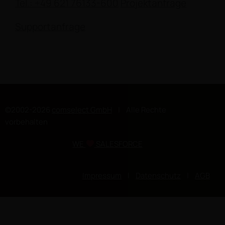
Tel.: +49 621 76133-600
Projektanfrage
Supportanfrage
©2002-2026
comselect GmbH
| Alle Rechte
vorbehalten
WE
SALESFORCE
Impressum
|
Datenschutz
|
AGB