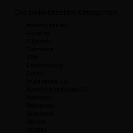
Die beliebtesten Kategorien
#team­com­s­e­lect
Aktuelles
All­ge­mein
Com­merce
CRM
Dig­i­tal­isierung
Events
Imple­men­tierung
Kün­stliche Intel­li­genz (KI)
Mar­ket­ing
Ref­eren­zen
Sales­force
Ser­vice
Ver­trieb