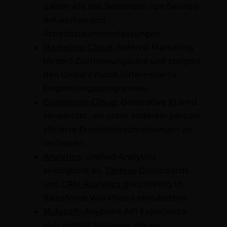
gaben wie das Schreiben von Ser­vice-
Antworten und
Arbeitszusammenfassungen.
Mar­ket­ing Cloud
: Refer­ral Mar­ket­ing
fördert Zus­tim­mungsrate und steigert
den Umsatz durch dif­feren­zierte
Empfehlungsprogramme.
Com­merce Cloud
: Gen­er­a­tive
KI
wird
ver­wen­det, um unter anderem per­son­
al­isierte Pro­duk­tbeschrei­bun­gen zu
verfassen.
Ana­lyt­ics
: Uni­fied Ana­lyt­ics
ermöglicht es,
Tableau
Dash­boards
und
CRM Ana­lyt­ics
gle­ichzeit­ig in
Sales­force Work­flows einzubetten.
Mule­soft
: Any­point API Expe­ri­ence
Hub enthält Vor­la­gen, die es