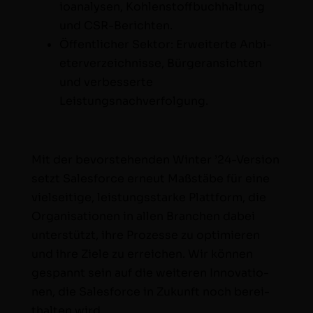
io­analy­sen, Kohlen­stoff­buch­hal­tung
und CSR-Berichten.
Öffentlich­er Sek­tor: Erweit­erte Anbi­
eter­verze­ich­nisse, Bürg­er­an­sicht­en
und verbesserte
Leistungsnachverfolgung.
Mit der bevorste­hen­den Win­ter ’24-Ver­sion
set­zt Sales­force erneut Maßstäbe für eine
viel­seit­ige, leis­tungsstarke Plat­tform, die
Organ­i­sa­tio­nen in allen Branchen dabei
unter­stützt, ihre Prozesse zu opti­mieren
und ihre Ziele zu erre­ichen. Wir kön­nen
ges­pan­nt sein auf die weit­eren Inno­va­tio­
nen, die Sales­force in Zukun­ft noch bere­i­
thal­ten wird.