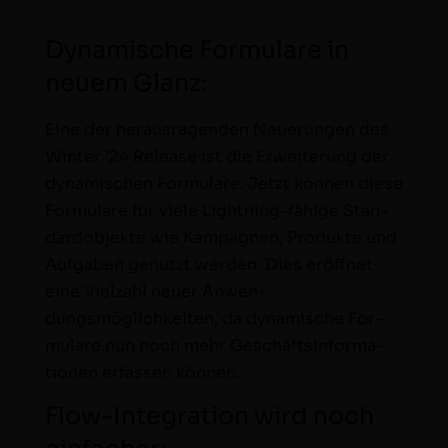
Dynamische Formulare in
neuem Glanz:
Eine der her­aus­ra­gen­den Neuerun­gen des
Win­ter ’24 Release ist die Erweiterung der
dynamis­chen For­mu­la­re. Jet­zt kön­nen diese
For­mu­la­re für viele Light­ning-fähige Stan­
dar­d­ob­jek­te wie Kam­pag­nen, Pro­duk­te und
Auf­gaben genutzt wer­den. Dies eröffnet
eine Vielzahl neuer Anwen­
dungsmöglichkeit­en, da dynamis­che For­
mu­la­re nun noch mehr Geschäftsin­for­ma­
tio­nen erfassen können.
Flow-Integration wird noch