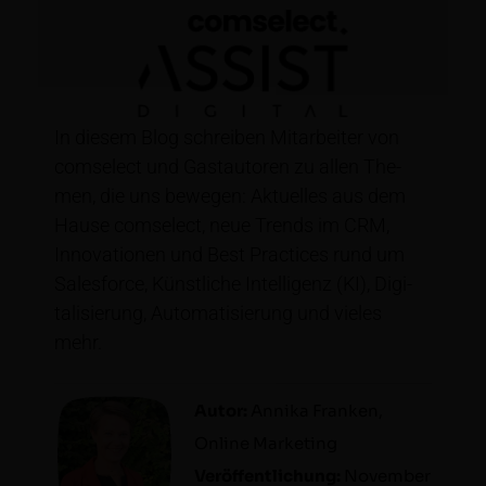
In diesem Blog schreiben Mitar­beit­er von
com­s­e­lect und Gas­tau­toren zu allen The­
men, die uns bewe­gen: Aktuelles aus dem
Hause com­s­e­lect, neue Trends im CRM,
Inno­va­tio­nen und Best Prac­tices rund um
Sales­force, Kün­stliche Intel­li­genz (KI), Dig­i­
tal­isierung, Automa­tisierung und vieles
mehr.
Autor:
Anni­ka Franken,
Online Mar­ket­ing
Veröf­fentlichung:
Novem­ber