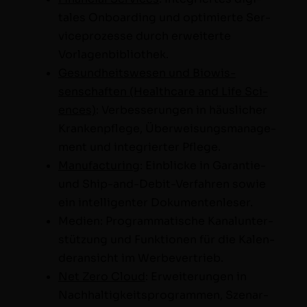
tales Onboard­ing und opti­mierte Ser­
vi­ce­prozesse durch erweit­erte
Vorlagenbibliothek.
Gesund­heitswe­sen und Biowis­
senschaften (Health­care and Life Sci­
ences)
: Verbesserun­gen in häus­lich­er
Krankenpflege, Über­weisungs­man­age­
ment und inte­gri­ert­er Pflege.
Man­u­fac­tur­ing
: Ein­blicke in Garantie-
und Ship-and-Deb­it-Ver­fahren sowie
ein intel­li­gen­ter Dokumentenleser.
Medi­en: Pro­gram­ma­tis­che Kanalun­ter­
stützung und Funk­tio­nen für die Kalen­
der­an­sicht im Werbevertrieb.
Net Zero Cloud
: Erweiterun­gen in
Nach­haltigkeit­spro­gram­men, Szenar­