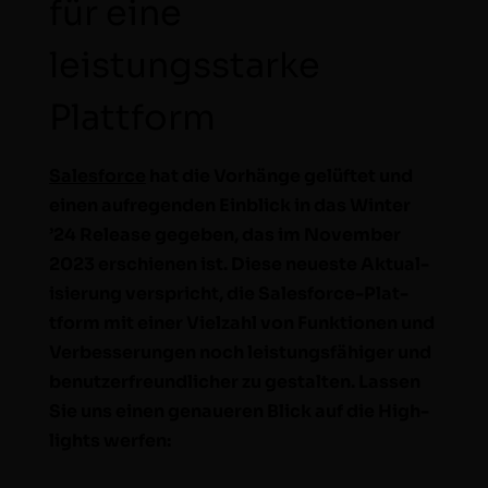
für eine
leistungsstarke
Plattform
Sales­force
hat die Vorhänge gelüftet und
einen aufre­gen­den Ein­blick in das Win­ter
’24 Release gegeben, das im Novem­ber
2023 erschienen ist. Diese neueste Aktu­al­
isierung ver­spricht, die Sales­force-Plat­
tform mit ein­er Vielzahl von Funk­tio­nen und
Verbesserun­gen noch leis­tungs­fähiger und
benutzer­fre­undlich­er zu gestal­ten. Lassen
Sie uns einen genaueren Blick auf die High­
lights werfen: