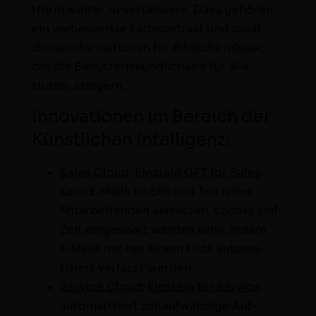
tform weit­er zu verbessern. Dazu gehören
ein verbessert­er Far­bkon­trast und zusät­
zliche Infor­ma­tio­nen für Bild­schirm­leser,
die die Benutzer­fre­undlichkeit für alle
Nutzer steigern.
Innovationen im Bereich der
Künstlichen Intelligenz:
Sales Cloud
:
Ein­stein GPT for Sales
kann E‑Mails im Stil und Ton jedes
Mitar­bei­t­en­den ver­fassen, sodass viel
Zeit einges­part wer­den kann, indem
E‑Mails mit nur einem Klick automa­
tisiert ver­fasst werden.
Ser­vice Cloud
:
Ein­stein for Ser­vice
automa­tisiert zeitaufwändi­ge Auf­