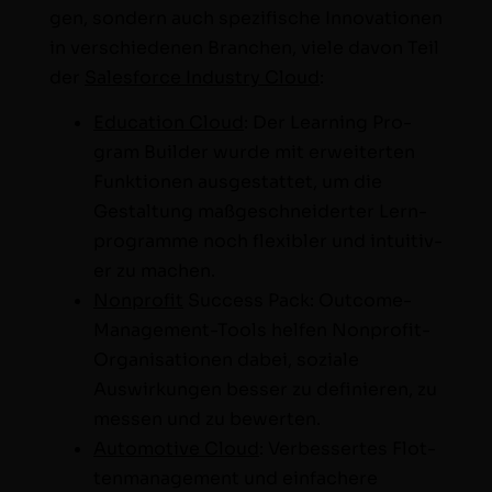
gen, son­dern auch spez­i­fis­che Inno­va­tio­nen
in ver­schiede­nen Branchen, viele davon Teil
der
Sales­force Indus­try Cloud
:
Edu­ca­tion Cloud
:
Der Learn­ing Pro­
gram Builder wurde mit erweit­erten
Funk­tio­nen aus­ges­tat­tet, um die
Gestal­tung maßgeschnei­dert­er Lern­
pro­gramme noch flex­i­bler und intu­itiv­
er zu machen.
Non­prof­it
Suc­cess Pack: Out­come-
Man­age­ment-Tools helfen Non­prof­it-
Organ­i­sa­tio­nen dabei, soziale
Auswirkun­gen bess­er zu definieren, zu
messen und zu bewerten.
Auto­mo­tive Cloud
: Verbessertes Flot­
ten­man­age­ment und ein­fachere