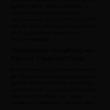
gra­tion reak­tiv­er Kom­po­nen­ten wie
Nachricht­en, War­nun­gen und Bild­
schirmele­mente in visuelle Work­flow-Bild­
schirme. Dies eröffnet neue Möglichkeit­en
zur Gestal­tung und Anpas­sung von
Bildschirmabläufen.
Verbesserte Verwaltung von
Record-Triggered Flows:
Mit der Ein­führung von Fil­tern im Flow-Trig­
ger-Explor­er wird die Ver­wal­tung von aus­
gelösten Abläufen ein­fach­er. Admin­is­tra­
toren kön­nen nun nach Sta­tus, Paket­sta­tus
oder Prozesstyp fil­tern, was zu ein­er
effizien­teren Hand­habung von Flows führt.