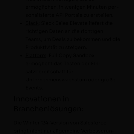
ermöglichen, in weni­gen Minuten per­
son­al­isierte API Por­tale zu erstellen.
Slack
: Slack Sales Ele­vate liefert die
richti­gen Dat­en an die richti­gen
Teams, um Deals zu bekom­men und die
Pro­duk­tiv­ität zu steigern.
Plat­form
: Full Copy Sand­box
ermöglicht das Testen der Ein­
satzbere­itschaft für
Unternehmenswach­s­tum oder große
Events.
Innovationen in
Branchenlösungen:
Die Win­ter ’24-Ver­sion von Sales­force
bringt nicht nur all­ge­meine Verbesserun­