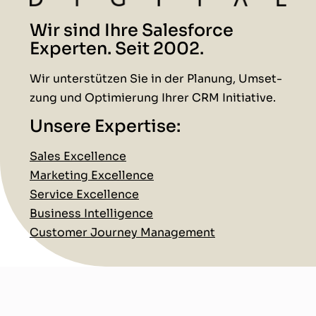
Wir sind Ihre Salesforce
Experten. Seit 2002.
Wir unter­stützen Sie in der Pla­nung, Umset­
zung und Opti­mierung Ihrer CRM Initiative.
Unsere Expertise:
Sales Excel­lence
Mar­ket­ing Excel­lence
Ser­vice Excel­lence
Busi­ness Intel­li­gence
Cus­tomer Jour­ney Management