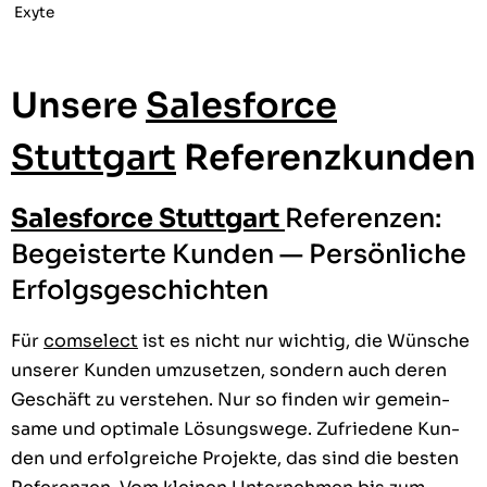
Exyte
Unsere
Salesforce
Stuttgart
Referenzkunden
Salesforce Stuttgart
Referenzen:
Begeisterte Kunden — Persönliche
Erfolgsgeschichten
Für
com­s­e­lect
ist es nicht nur wichtig, die Wün­sche
unser­er Kun­den umzuset­zen, son­dern auch deren
Geschäft zu ver­ste­hen. Nur so find­en wir gemein­
same und opti­male Lösungswege. Zufriedene Kun­
den und erfol­gre­iche Pro­jek­te, das sind die besten