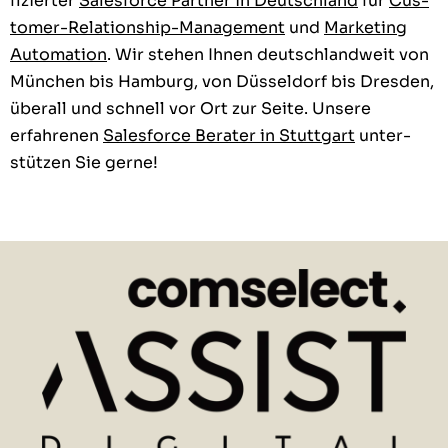
fiziert­er
Sales­force Part­ner in Deutsch­land
für
Cus­
tomer-Rela­tion­ship-Man­age­ment
und
Mar­ket­ing
Automa­tion
. Wir ste­hen Ihnen deutsch­landweit von
München bis Ham­burg, von Düs­sel­dorf bis Dres­den,
über­all und schnell vor Ort zur Seite. Unsere
erfahre­nen
Sales­force Berater in Stuttgart
unter­
stützen Sie gerne!