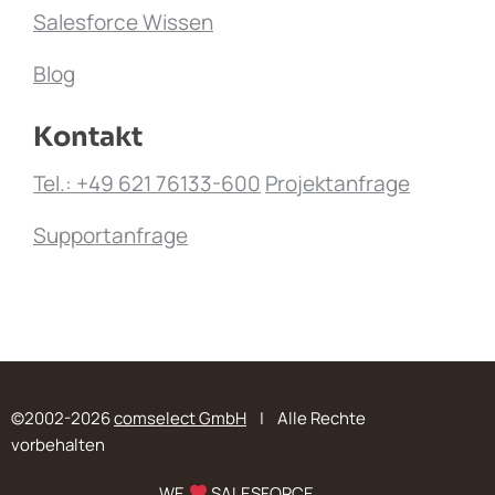
Salesforce Wissen
Blog
Kontakt
Tel.: +49 621 76133-600
Projektanfrage
Supportanfrage
©2002-2026
comselect GmbH
| Alle Rechte
vorbehalten
WE
SALESFORCE