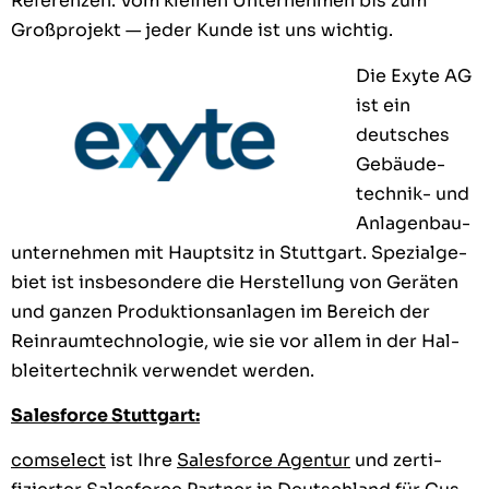
Ref­eren­zen. Vom kleinen Unternehmen bis zum
Großpro­jekt — jed­er Kunde ist uns wichtig.
Die Exyte AG
ist ein
deutsches
Gebäude­
tech­nik- und
Anla­gen­bau­
un­ternehmen mit Haupt­sitz in Stuttgart. Spezial­ge­
bi­et ist ins­beson­dere die Her­stel­lung von Geräten
und ganzen Pro­duk­tion­san­la­gen im Bere­ich der
Rein­raumtech­nolo­gie, wie sie vor allem in der Hal­
bleit­ertech­nik ver­wen­det werden.
Sales­force Stuttgart:
com­s­e­lect
ist Ihre
Sales­force Agen­tur
und zer­ti­