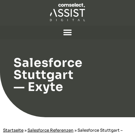
Salesforce
Stuttgart
— Exyte
Start­seite
»
Sales­force Ref­eren­zen
»
Sales­force Stuttgart –