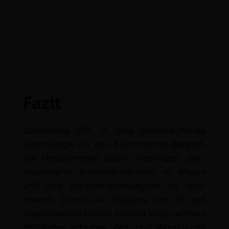
Fazit
Com­merce GPT ist eine bahn­brechende
Tech­nolo­gie für den E‑Com­merce-Bere­ich,
die Unternehmen dabei unter­stützt, per­
son­al­isierte Kun­den­er­leb­nisse zu bieten
und ihre Mar­ket­ingkam­pag­nen zu opti­
mieren. Durch die Nutzung von KI und
maschinellem Ler­nen kön­nen Unternehmen
effizien­ter arbeit­en, Zeit und Ressourcen