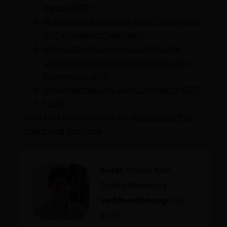
merce GPT?
In welchen Bere­ichen kann Com­merce
GPT einge­set­zt werden?
Her­aus­forderun­gen und ethis­che
Über­legun­gen bei der Nutzung von
Com­merce GPT
Imple­men­tierung von Com­merce GPT
Faz­it
Weit­eres Wis­sen rund um
Sales­force Pro­
duk­te und Services
Autor:
Mar­cel Alter,
Online Mar­ket­ing
Veröf­fentlichung:
Juli
2023