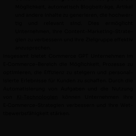
Möglichkeit, automa­tisch Blog­beiträge, Artikel
und andere Inhalte zu gener­ieren, die hochw­er­
tig und rel­e­vant sind. Dies ermöglicht
Unternehmen, ihre Con­tent-Mar­ket­ing-Strate­
gien zu verbessern und ihre Ziel­gruppe effek­tiv
anzusprechen.
Ins­ge­samt bietet Com­merce GPT Unternehmen im
E‑Com­merce-Bere­ich die Möglichkeit, Prozesse zu
opti­mieren, die Effizienz zu steigern und per­son­al­
isierte Erleb­nisse für Kun­den zu schaf­fen. Durch die
Automa­tisierung von Auf­gaben und die Nutzung
von
KI-Tech­nolo­gien
kön­nen Unternehmen ihre
E‑Com­merce-Strate­gien verbessern und ihre Wet­
tbe­werb­s­fähigkeit stärken.