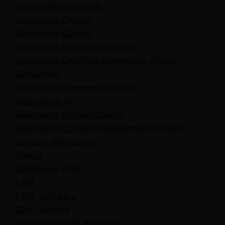
Change Man­age­ment
Sales­force Chatter
Sales­force Classic
Sales­force Com­mu­ni­ty Cloud
Sales­force Cer­ti­fied Com­mu­ni­ty Cloud
Consultant
Sales­force Com­merce Cloud
Com­merce AI
Sales­force Con­tact Center
Sales­force Con­tent Man­age­ment System
Con­tent-Mar­ket­ing
Con­ga
Sales­force CPQ
CRM
CRM-Soft­ware
CRM-Sys­tem
Sales­force CRM Analytics