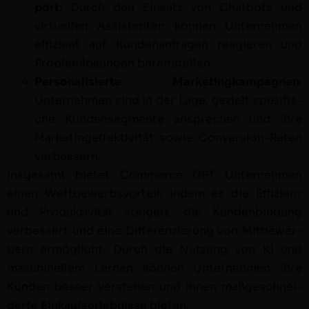
port
: Durch den Ein­satz von Chat­bots und
virtuellen Assis­ten­ten kön­nen Unternehmen
effizient auf Kun­de­nan­fra­gen reagieren und
Prob­lem­lö­sun­gen bereitstellen.
Per­son­al­isierte Mar­ket­ingkam­pag­nen
:
Unternehmen sind in der Lage, gezielt spez­i­fis­
che Kun­denseg­mente ansprechen und ihre
Mar­keting­ef­fek­tiv­ität sowie Con­ver­sion-Rat­en
verbessern.
Ins­ge­samt bietet Com­merce GPT Unternehmen
einen Wet­tbe­werb­svorteil, indem es die Effizienz
und Pro­duk­tiv­ität steigert, die Kun­den­bindung
verbessert und eine Dif­feren­zierung von Mit­be­wer­
bern ermöglicht. Durch die Nutzung von KI und
maschinellem Ler­nen kön­nen Unternehmen ihre
Kun­den bess­er ver­ste­hen und ihnen maßgeschnei­
derte Einkauf­ser­leb­nisse bieten.