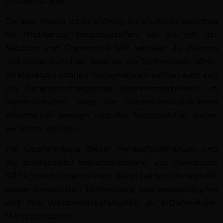
stützen können.
Darüber hin­aus ist es wichtig, Schu­lung­spro­gramme
für Mitar­beit­er bere­itzustellen, um sie mit der
Nutzung von Com­merce GPT ver­traut zu machen
und sicherzustellen, dass sie die Tech­nolo­gie effek­
tiv ein­set­zen kön­nen. Unternehmen soll­ten auch eng
mit Daten­schutzex­perten zusam­me­nar­beit­en, um
sicherzustellen, dass die Daten­schutzrichtlin­ien
einge­hal­ten wer­den und die Kun­den­dat­en sich­er
ver­wal­tet werden.
Die Über­win­dung dieser Her­aus­forderun­gen und
die erfol­gre­iche Imple­men­tierung von Com­merce
GPT kön­nen Unternehmen dabei helfen, die Vorteile
dieser inno­v­a­tiv­en Tech­nolo­gie voll auszuschöpfen
und ihre Wet­tbe­werb­s­fähigkeit im E‑Com­merce-
Markt zu stärken.