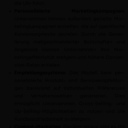
die Uhr führt.
Per­son­al­isierte Mar­ket­ingkam­pag­nen
:
Unternehmen kön­nen außer­dem gezielte Mar­
ket­ingkam­pag­nen erstellen, die auf spez­i­fis­che
Kun­denseg­mente abzie­len. Durch die Gener­
ierung maßgeschnei­dert­er Botschaften und
Ange­bote kön­nen Unternehmen ihre Mar­
keting­ef­fek­tiv­ität steigern und höhere Con­ver­
sion-Rat­en erzielen.
Empfehlungssys­teme
: Das Mod­ell kann per­
son­al­isierte Pro­dukt- und Ser­viceempfehlun­
gen basierend auf indi­vidu­ellen Präferen­zen
und Ver­hal­tensweisen gener­ieren. Dies
ermöglicht Unternehmen, Cross-Sell­ing- und
Up-Sell­ing-Möglichkeit­en zu nutzen und die
Kun­den­zufrieden­heit zu steigern.
Con­tent-Mar­ket­ing
: Darüber hin­aus gibt es die