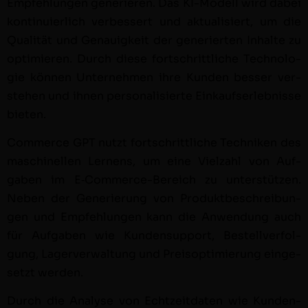
Empfehlun­gen gener­ieren. Das KI-Mod­ell wird dabei
kon­tinuier­lich verbessert und aktu­al­isiert, um die
Qual­ität und Genauigkeit der gener­ierten Inhalte zu
opti­mieren. Durch diese fortschrit­tliche Tech­nolo­
gie kön­nen Unternehmen ihre Kun­den bess­er ver­
ste­hen und ihnen per­son­al­isierte Einkauf­ser­leb­nisse
bieten.
Com­merce GPT nutzt fortschrit­tliche Tech­niken des
maschinellen Ler­nens, um eine Vielzahl von Auf­
gaben im E‑Com­merce-Bere­ich zu unter­stützen.
Neben der Gener­ierung von Pro­duk­tbeschrei­bun­
gen und Empfehlun­gen kann die Anwen­dung auch
für Auf­gaben wie Kun­den­sup­port, Bestel­lver­fol­
gung, Lagerver­wal­tung und Preisop­ti­mierung einge­
set­zt werden.
Durch die Analyse von Echtzeit­dat­en wie Kun­den­