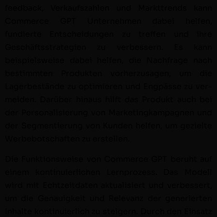
feed­back, Verkauf­szahlen und Mark­t­trends kann
Com­merce GPT Unternehmen dabei helfen,
fundierte Entschei­dun­gen zu tre­f­fen und ihre
Geschäftsstrate­gien zu verbessern. Es kann
beispiel­sweise dabei helfen, die Nach­frage nach
bes­timmten Pro­duk­ten vorherzusagen, um die
Lagerbestände zu opti­mieren und Eng­pässe zu ver­
mei­den. Darüber hin­aus hil­ft das Pro­dukt auch bei
der Per­son­al­isierung von Mar­ket­ingkam­pag­nen und
der Seg­men­tierung von Kun­den helfen, um gezielte
Wer­be­botschaften zu erstellen.
Die Funk­tion­sweise von Com­merce GPT beruht auf
einem kon­tinuier­lichen Lern­prozess. Das Mod­ell
wird mit Echtzeit­dat­en aktu­al­isiert und verbessert,
um die Genauigkeit und Rel­e­vanz der gener­ierten
Inhalte kon­tinuier­lich zu steigern. Durch den Ein­satz