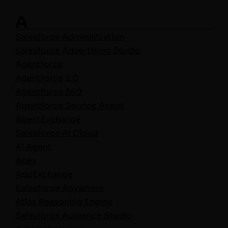
A
Sales­force Administration
Sales­force Adver­tis­ing Stu­dio
Agent­force
Agent­force 2.0
Agent­force 360
Agent­force Ser­vice Agent
Agen­tEx­change
Sales­force AI Cloud
AI Agent
Apex
AppEx­change
Sales­force Anywhere
Atlas Rea­son­ing Engine
Sales­force Audi­ence Stu­dio