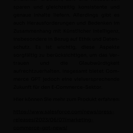
sparen und gle­ichzeit­ig kon­sis­tente und
genaue Inhalte liefern. Allerd­ings gibt es
auch Her­aus­forderun­gen und Bedenken im
Zusam­men­hang mit Kün­stlich­er Intel­li­genz,
ins­beson­dere in Bezug auf Ethik und Daten­
schutz. Es ist wichtig, diese Aspek­te
sorgfältig zu berück­sichti­gen, um das Ver­
trauen und die Glaub­würdigkeit
aufrechtzuer­hal­ten. Ins­ge­samt bietet Com­
merce GPT jedoch eine vielver­sprechende
Zukun­ft für den E‑Com­merce-Sek­tor.
Hier kön­nen Sie mehr zum Pro­dukt erfahren:
https://www.salesforce.com/news/press-
releases/2023/06/07/marketing-
commerce-gpt-news/