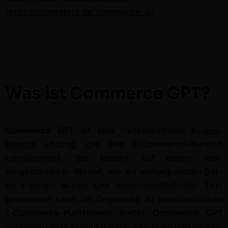
https://comselect.de/commerce-ai/
Was ist Commerce GPT?
Com­merce GPT ist eine fortschrit­tliche
KI-ges­
teuerte
Lösung, die den E‑Com­merce-Bere­ich
trans­formiert. Sie basiert auf einem leis­
tungsstarken KI-Mod­ell, das auf umfan­gre­ichen Dat­
en trainiert wurde und men­schenähn­lichen Text
gener­ieren kann. Im Gegen­satz zu herkömm­lichen
E‑Com­merce-Plat­tfor­men bietet Com­merce GPT
per­son­al­isierte Pro­duk­tbeschrei­bun­gen und Inhalte,