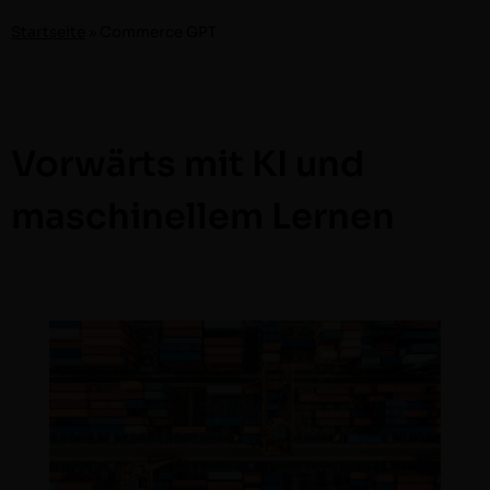
Start­seite
»
Com­merce GPT
Vorwärts mit KI und
maschinellem Lernen