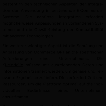
beste­ht in den tech­nis­chen Aspek­ten der Inte­gra­
tion der Anwen­dung in beste­hende E‑Com­merce-
Sys­teme. Die naht­lose Inte­gra­tion erfordert
möglicher­weise Anpas­sun­gen an vorhan­de­nen Sys­
te­men und die Gewährleis­tung der Kom­pat­i­bil­ität
mit anderen Technologien.
Ein weit­er­er wichtiger Aspekt ist die Schu­lung und
Anpas­sung von Com­merce GPT an die spez­i­fis­chen
Anforderun­gen eines Unternehmens. Die
K
I‑Modelle
müssen mit aus­re­ichen­den Dat­en und
Infor­ma­tio­nen trainiert wer­den, um genaue und rel­
e­vante Ergeb­nisse zu liefern. Dies erfordert Zeit und
Ressourcen, um die Plat­tform opti­mal auf die indi­
vidu­ellen Bedürfnisse eines Unternehmens
abzustimmen.