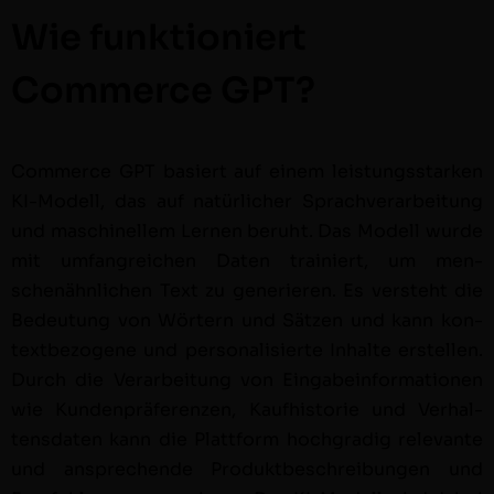
Wie funktioniert
Commerce GPT?
Com­merce GPT basiert auf einem leis­tungsstarken
KI-Mod­ell, das auf natür­lich­er Sprachver­ar­beitung
und maschinellem Ler­nen beruht. Das Mod­ell wurde
mit umfan­gre­ichen Dat­en trainiert, um men­
schenähn­lichen Text zu gener­ieren. Es ver­ste­ht die
Bedeu­tung von Wörtern und Sätzen und kann kon­
textbe­zo­gene und per­son­al­isierte Inhalte erstellen.
Durch die Ver­ar­beitung von Eingabe­in­for­ma­tio­nen
wie Kun­den­präferen­zen, Kaufhis­to­rie und Ver­hal­
tens­dat­en kann die Plat­tform hochgr­a­dig rel­e­vante
und ansprechende Pro­duk­tbeschrei­bun­gen und