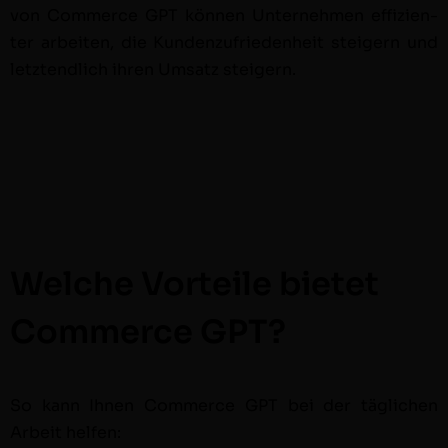
von Com­merce GPT kön­nen Unternehmen effizien­
ter arbeit­en, die Kun­den­zufrieden­heit steigern und
let­z­tendlich ihren Umsatz steigern.
Welche Vorteile bietet
Commerce GPT?
So kann Ihnen Com­merce GPT bei der täglichen
Arbeit helfen: