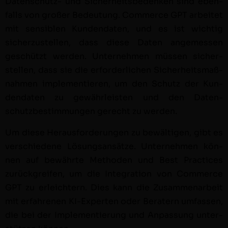
Daten­schutz- und Sicher­heits­be­denken sind eben­
falls von großer Bedeu­tung. Com­merce GPT arbeit­et
mit sen­si­blen Kun­den­dat­en, und es ist wichtig
sicherzustellen, dass diese Dat­en angemessen
geschützt wer­den. Unternehmen müssen sich­er­
stellen, dass sie die erforder­lichen Sicher­heits­maß­
nah­men imple­men­tieren, um den Schutz der Kun­
den­dat­en zu gewährleis­ten und den Daten­
schutzbes­tim­mungen gerecht zu werden.
Um diese Her­aus­forderun­gen zu bewälti­gen, gibt es
ver­schiedene Lösungsan­sätze. Unternehmen kön­
nen auf bewährte Meth­o­d­en und Best Prac­tices
zurück­greifen, um die Inte­gra­tion von Com­merce
GPT zu erle­ichtern. Dies kann die Zusam­me­nar­beit
mit erfahre­nen KI-Experten oder Beratern umfassen,
die bei der Imple­men­tierung und Anpas­sung unter­