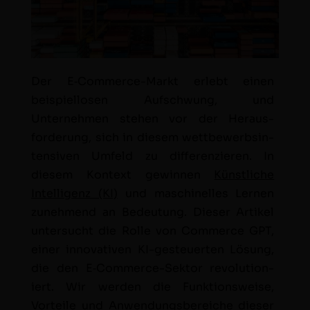
Der E‑Com­merce-Markt erlebt einen
beispiel­losen Auf­schwung, und
Unternehmen ste­hen vor der Her­aus­
forderung, sich in diesem wet­tbe­werb­sin­
ten­siv­en Umfeld zu dif­feren­zieren. In
diesem Kon­text gewin­nen
Kün­stliche
Intel­li­genz (KI)
und maschinelles Ler­nen
zunehmend an Bedeu­tung. Dieser Artikel
unter­sucht die Rolle von Com­merce GPT,
ein­er inno­v­a­tiv­en KI-ges­teuerten Lösung,
die den E‑Com­merce-Sek­tor rev­o­lu­tion­
iert. Wir wer­den die Funk­tion­sweise,
Vorteile und Anwen­dungs­bere­iche dieser