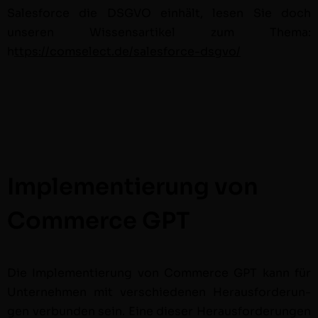
Sales­force die DSGVO ein­hält, lesen Sie doch
unseren Wis­sensar­tikel zum The­ma:
h
ttps://comselect.de/salesforce-dsgvo/
Implementierung von
Commerce GPT
Die Imple­men­tierung von Com­merce GPT kann für
Unternehmen mit ver­schiede­nen Her­aus­forderun­
gen ver­bun­den sein. Eine dieser Her­aus­forderun­gen