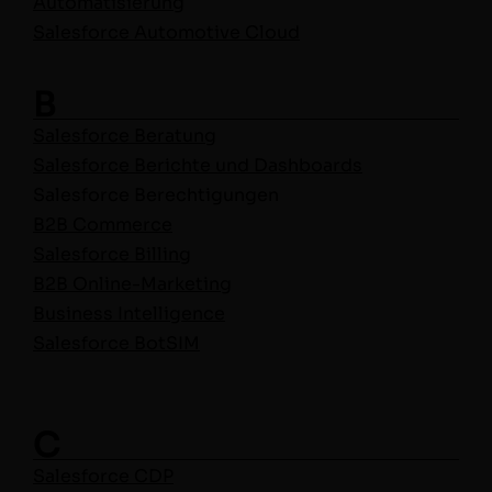
Automa­tisierung
Sales­force Auto­mo­tive Cloud
B
Sales­force Beratung
Sales­force Berichte und Dash­boards
Sales­force Berech­ti­gun­gen
B2B Com­merce
Sales­force Billing
B2B Online-Mar­ket­ing
Busi­ness Intelligence
Sales­force BotSIM
C
Sales­force CDP