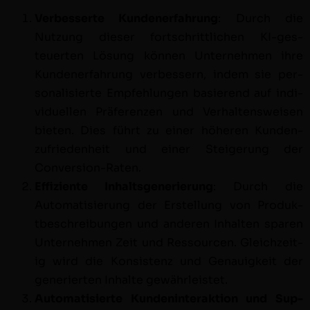
Verbesserte Kun­den­er­fahrung
: Durch die
Nutzung dieser fortschrit­tlichen KI-ges­
teuerten Lösung kön­nen Unternehmen ihre
Kun­den­er­fahrung verbessern, indem sie per­
son­al­isierte Empfehlun­gen basierend auf indi­
vidu­ellen Präferen­zen und Ver­hal­tensweisen
bieten. Dies führt zu ein­er höheren Kun­den­
zufrieden­heit und ein­er Steigerung der
Conversion-Raten.
Effiziente Inhalts­gener­ierung
: Durch die
Automa­tisierung der Erstel­lung von Pro­duk­
tbeschrei­bun­gen und anderen Inhal­ten sparen
Unternehmen Zeit und Ressourcen. Gle­ichzeit­
ig wird die Kon­sis­tenz und Genauigkeit der
gener­ierten Inhalte gewährleistet.
Automa­tisierte Kun­den­in­ter­ak­tion und Sup­