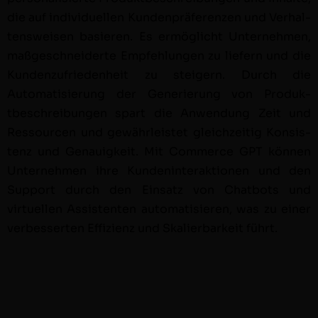
die auf indi­vidu­ellen Kun­den­präferen­zen und Ver­hal­
tensweisen basieren. Es ermöglicht Unternehmen,
maßgeschnei­derte Empfehlun­gen zu liefern und die
Kun­den­zufrieden­heit zu steigern. Durch die
Automa­tisierung der Gener­ierung von Pro­duk­
tbeschrei­bun­gen spart die Anwen­dung Zeit und
Ressourcen und gewährleis­tet gle­ichzeit­ig Kon­sis­
tenz und Genauigkeit. Mit Com­merce GPT kön­nen
Unternehmen ihre Kun­den­in­ter­ak­tio­nen und den
Sup­port durch den Ein­satz von Chat­bots und
virtuellen Assis­ten­ten automa­tisieren, was zu ein­er
verbesserten Effizienz und Skalier­barkeit führt.