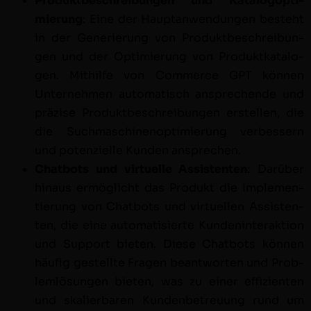
Pro­duk­tbeschrei­bun­gen und Kat­a­l­o­gop­ti­
mierung
: Eine der Haup­tan­wen­dun­gen beste­ht
in der Gener­ierung von Pro­duk­tbeschrei­bun­
gen und der Opti­mierung von Pro­duk­tkat­a­lo­
gen. Mith­il­fe von Com­merce GPT kön­nen
Unternehmen automa­tisch ansprechende und
präzise Pro­duk­tbeschrei­bun­gen erstellen, die
die Such­maschi­nenop­ti­mierung verbessern
und poten­zielle Kun­den ansprechen.
Chat­bots und virtuelle Assis­ten­ten
: Darüber
hin­aus ermöglicht das Pro­dukt die Imple­men­
tierung von Chat­bots und virtuellen Assis­ten­
ten, die eine automa­tisierte Kun­den­in­ter­ak­tion
und Sup­port bieten. Diese Chat­bots kön­nen
häu­fig gestellte Fra­gen beant­worten und Prob­
lem­lö­sun­gen bieten, was zu ein­er effizien­ten
und skalier­baren Kun­den­be­treu­ung rund um