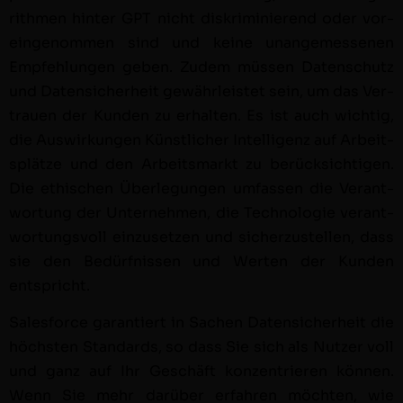
rith­men hin­ter GPT nicht diskri­m­inierend oder vor­
ein­genom­men sind und keine unangemesse­nen
Empfehlun­gen geben. Zudem müssen Daten­schutz
und Daten­sicher­heit gewährleis­tet sein, um das Ver­
trauen der Kun­den zu erhal­ten. Es ist auch wichtig,
die Auswirkun­gen Kün­stlich­er Intel­li­genz auf Arbeit­
splätze und den Arbeits­markt zu berück­sichti­gen.
Die ethis­chen Über­legun­gen umfassen die Ver­ant­
wor­tung der Unternehmen, die Tech­nolo­gie ver­ant­
wor­tungsvoll einzuset­zen und sicherzustellen, dass
sie den Bedürfnis­sen und Werten der Kun­den
entspricht.
Sales­force garantiert in Sachen Daten­sicher­heit die
höch­sten Stan­dards, so dass Sie sich als Nutzer voll
und ganz auf Ihr Geschäft konzen­tri­eren kön­nen.
Wenn Sie mehr darüber erfahren möcht­en, wie