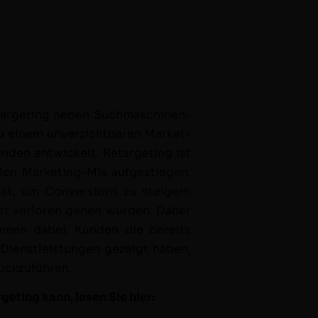
tar­get­ing neben Such­maschi­nen­
zu einem unverzicht­baren Mar­ket­
den entwick­elt. Retar­get­ing ist
al­en Mar­ket­ing-Mix aufgestiegen,
st, um Con­ver­sions zu steigern
st ver­loren gehen wür­den. Daher
ehmen dabei, Kun­den die bere­its
Dien­stleis­tun­gen gezeigt haben,
rückzuführen.
get­ing kann, lesen Sie hier: