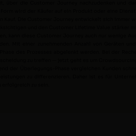
it, über die Cus­tomer Jour­ney nachzu­denken und da
ten Form wird der Käufer auf ein Pro­dukt oder eine Dien­s
den Kauf. Die Cus­tomer Jour­ney entwick­elt sich immer 
k­sichti­gen und den Cus­tomer Life­time Val­ue stärk­er
n, kann diese Cus­tomer Jour­ney auch nur wenige Auge
wer­den. Mit ein­er zunehmenden Anzahl von Geräten un
­er Phase des Prozess­es abge­lenkt wer­den. Bei der Re
hei­dung zu tre­f­fen — jet­zt geht es um Crowd­sourc­in
rend der Über­legungs-Phase ver­gle­ichen Kun­den schn
is­tun­gen zu dif­feren­zieren. Daher ist es für Untern
rfol­gre­ich zu sein.