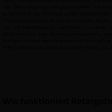
basiert und per­son­al­isierte Wer­bung nutzt, die dan
oder Dien­stleis­tun­gen und gegebe­nen­falls nach ei
punkt anhand von Wer­bung wieder ange­sprochen. So
Unternehmen­skon­takt an. Ziel ist es hier­bei, Nutzer,
oder die Dien­stleis­tun­gen aufmerk­sam zu machen u
Media-Anzeigen oder Such­maschi­nen­wer­bung ver­w
Anzeigen schal­ten. Beim lis­ten­basierten Retar­get­ing w
in der Daten­bank vor­liegen. Retar­get­ing fördert vor
Wie funktioniert Retarget