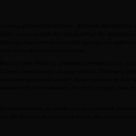
uch eines poten­ziellen Kun­den. Während des Besuchs 
hert, voraus­ge­set­zt der Kunde willigt der Spe­icheru
s­tis­chen Algo­rith­mus analysiert wer­den und dabei her­
hrend seines Besuch­es gesucht hat.
im Besuch ein­er Web­site, entwed­er per­ma­nent oder fü
che Dat­en anonymisiert zu aggregieren. Alter­na­tiv k
 von Dat­en einge­set­zt wer­den. Zudem wer­den im Surf-Ve
el­sweise die Anmelde­dat­en, die dafür sor­gen, dass d
von Werbe­mit­teln ver­wal­tet und ver­schiedene Werbe­m
immt die gezielte Aus­liefer­ung, sowie die Überwachun