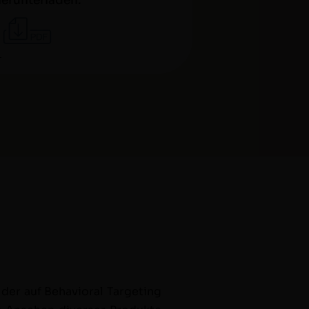
herunterladen:
 der auf Behav­ioral Tar­get­ing