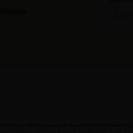
Beitrag 
und Services
lend
) ist ein Mech­a­nis­mus im Bere­ich Online Mar­ket­ing,