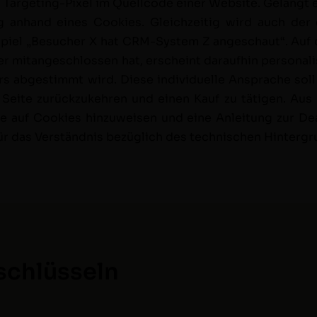
n Tar­get­ing-Pix­el im Quell­code ein­er Web­site. Gelangt
g anhand eines Cook­ies. Gle­ichzeit­ig wird auch de
ispiel „Besuch­er X hat CRM-Sys­tem Z angeschaut“. Auf d
er mitangeschlossen hat, erscheint daraufhin per­son­al­
ers abges­timmt wird. Diese indi­vidu­elle Ansprache sol
eite zurück­zukehren und einen Kauf zu täti­gen. Aus D
 auf Cook­ies hinzuweisen und eine Anleitung zur Deak­
ür das Ver­ständ­nis bezüglich des tech­nis­chen Hin­ter­
schlüsseln