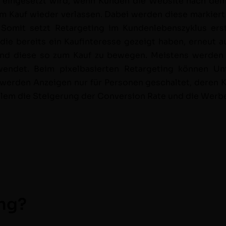
n einge­set­zt wird, wenn Kun­den die Web­site nach dem
nem Kauf wieder ver­lassen. Dabei wer­den diese markier
mit set­zt Retar­get­ing im Kun­den­leben­szyk­lus e
 die bere­its ein Kaufin­ter­esse gezeigt haben, erneut au
nd diese so zum Kauf zu bewe­gen. Meis­tens wer­den hi
en­det. Beim pix­el­basierten Retar­get­ing kön­nen 
er­den Anzeigen nur für Per­so­n­en geschal­tet, deren Kon­
 allem die Steigerung der Con­ver­sion Rate und die Werb
ing?