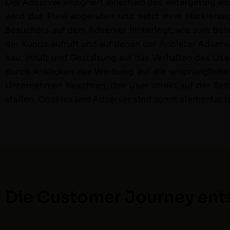
Der Adserv­er inte­gri­ert inner­halb des Retar­get­ing ei
wird das Pix­el abgerufen und set­zt eine Markierun
Besuch­ers auf dem Adserv­er hin­ter­legt, wie zum Be
der Kunde aufruft und auf denen der Anbi­eter Adserv­
bau, Inhalt und Gestal­tung auf das Ver­hal­ten des Us
durch Anklick­en der Wer­bung auf die ursprüngliche S
Unternehmen beacht­en, den User direkt auf der Seite
stellen. Cook­ies und Adserv­er sind somit ele­men­tar f
Die Customer Journey ent