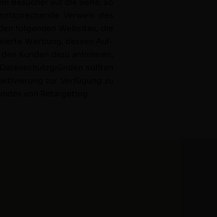
 ein Besuch­er auf die Seite, so
r entsprechende Ver­weis des
en fol­gen­den Web­sites, die
isierte Wer­bung, dessen Auf­
l den Kun­den dazu ani­mieren,
aten­schutz­grün­den soll­ten
tivierung zur Ver­fü­gung zu
grun­des von Retargeting