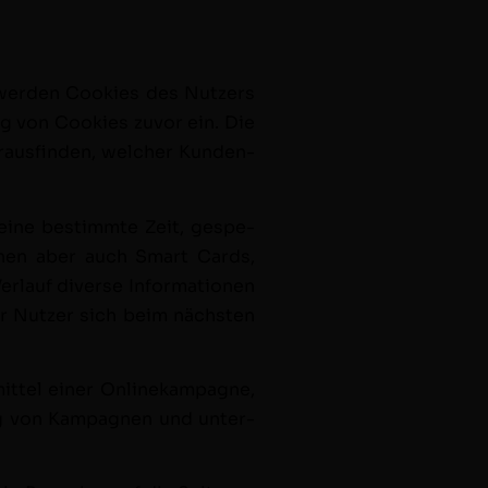
wer­den Cook­ies des Nutzers
ng von Cook­ies zuvor ein. Die
aus­find­en, welch­er Kun­den­
r eine bes­timmte Zeit, gespe­
ön­nen aber auch Smart Cards,
r­lauf diverse Infor­ma­tio­nen
er Nutzer sich beim näch­sten
it­tel ein­er Onlinekam­pagne,
g von Kam­pag­nen und unter­