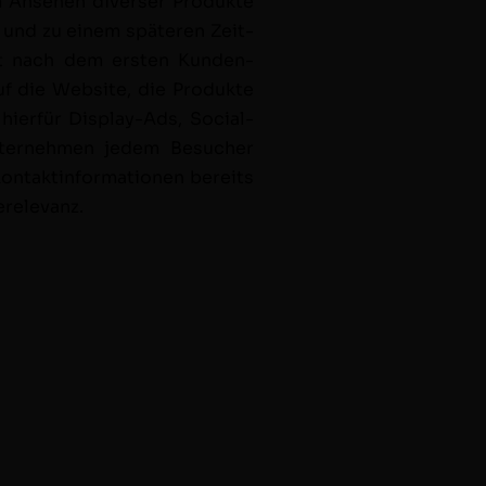
 Anse­hen divers­er Pro­duk­te
t und zu einem späteren Zeit­
rst nach dem ersten Kun­den-
f die Web­site, die Pro­duk­te
er­für Dis­play-Ads, Social-
Unternehmen jedem Besuch­er
tak­t­in­for­ma­tio­nen bere­its
erelevanz.