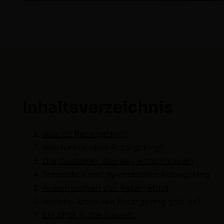
Inhaltsverzeichnis
Was ist Retargeting?
Wie funk­tion­iert Retargeting?
Die Cus­tomer Jour­ney entschlüsseln
Sta­tis­ches und dynamis­ches Retargeting
Auswirkun­gen von Retargeting
Welche Arten von Retar­get­ing gibt es?
Ein Blick in die Zukunft