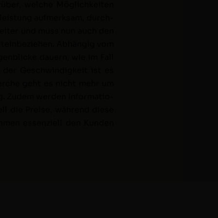
rüber, welche Möglichkeit­en
tleis­tung aufmerk­sam, durch­
weit­er und muss nun auch den
 mitein­beziehen. Abhängig vom
n­blicke dauern, wie im Fall
d der Geschwindigkeit ist es
cherche geht es nicht mehr um
g. Zudem wer­den Infor­ma­tio­
ell die Preise, während diese
ehmen essen­ziell den Kun­den