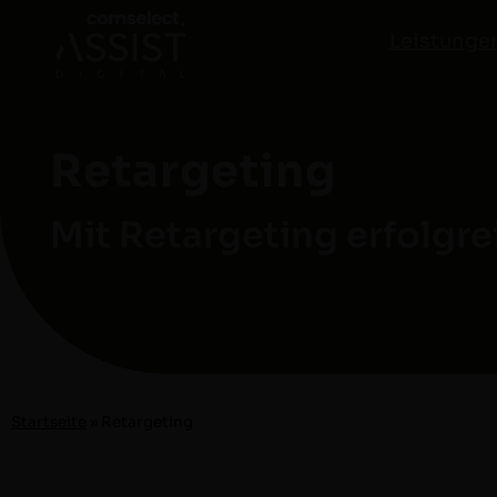
Leistunge
Retargeting
Mit Retargeting erfolg
Start­seite
»
Retar­get­ing