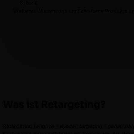
Faz­it
Weit­eres Wis­sen rund um
Sales­force Pro­duk­te 
Was ist Retargeting?
Retar­get­ing (
engl. re = wieder; tar­get­ing = genau zie­