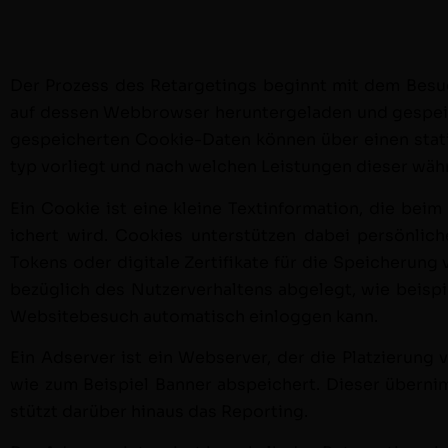
Der Prozess des Retar­get­ings begin­nt mit dem Bes
auf dessen Web­brows­er herun­terge­laden und gespe­ic
gespe­icherten Cook­ie-Dat­en kön­nen über einen sta­ti
typ vor­liegt und nach welchen Leis­tun­gen dieser wä
Ein Cook­ie ist eine kleine Tex­tin­for­ma­tion, die be
ichert wird. Cook­ies unter­stützen dabei per­sön­li
Tokens oder dig­i­tale Zer­ti­fikate für die Spe­icherung
bezüglich des Nutzerver­hal­tens abgelegt, wie beispi
Web­sitebe­such automa­tisch ein­loggen kann.
Ein Adserv­er ist ein Web­serv­er, der die Platzierung 
wie zum Beispiel Ban­ner abspe­ichert. Dieser übern­
stützt darüber hin­aus das Reporting.