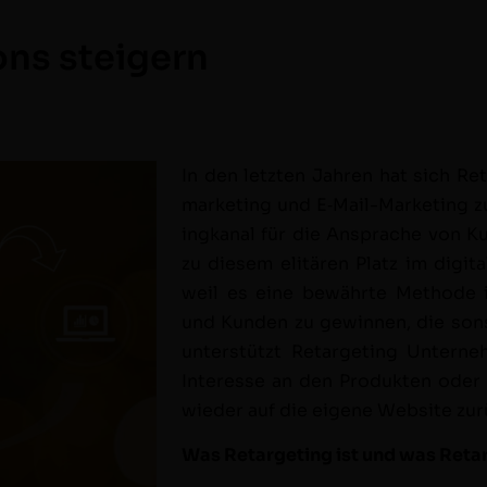
ns steigern
In den let­zten Jahren hat sich Re
mar­ket­ing und E‑Mail-Mar­ket­ing 
ingkanal für die Ansprache von Kun­
zu diesem elitären Platz im dig­i­t
weil es eine bewährte Meth­ode i
und Kun­den zu gewin­nen, die son­
unter­stützt Retar­get­ing Untern
Inter­esse an den Pro­duk­ten oder 
wieder auf die eigene Web­site zu
Was Retar­get­ing ist und was Retar­