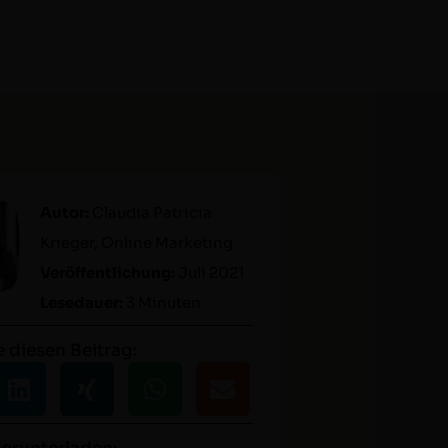
Autor:
Clau­dia Patri­cia
Krieger, Online Mar­ket­ing
Veröf­fentlichung:
Juli 2021
Lesedauer:
3 Minuten
e diesen Beitrag: