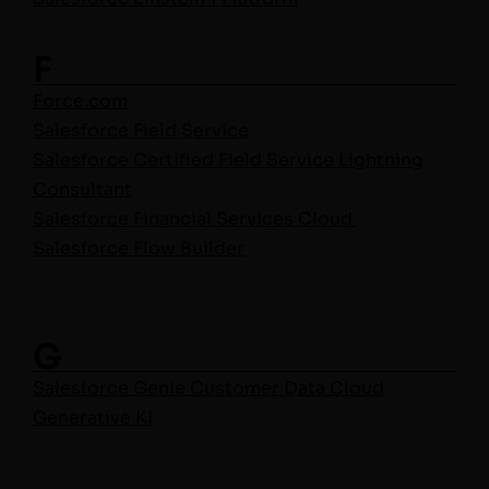
F
Force.com
Sales­force Field Ser­vice
Sales­force Cer­ti­fied Field Ser­vice Light­ning
Con­sul­tant
Sales­force Finan­cial Ser­vices Cloud
Sales­force Flow Builder
G
Sales­force Genie Cus­tomer Data Cloud
Gen­er­a­tive KI