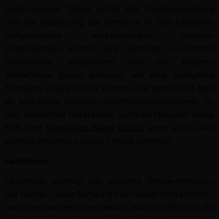
Unternehmen. Daher sollte der Funk­tion­sum­fang
und die Bedi­enung der Soft­ware in den Entschei­
dung­sprozess mitein­be­zo­gen wer­den.
Unternehmen soll­ten alle Sys­teme aus­führlich
miteinan­der ver­gle­ichen und die eige­nen
Bedürfnisse genau erfassen, um eine geeignete
Soft­ware auswählen zu kön­nen. Auf dem Markt gibt
es zahlre­iche Web­site-Iden­ti­fizierungssys­teme. Zu
den namhaften Her­stellern gehören Hub­spot Sales
Hub und
Sales­force Sales Cloud
, aber auch viele
weit­ere Anbi­eter kön­nen infrage kommen.
Lead­box­er
Lead­Box­er ver­fol­gt das gesamte Online-Ver­hal­ten
der Nutzer. Diese Soft­ware kann dabei Kon­tak­t­in­for­
ma­tio­nen und Besucherde­tails, wie zum Beispiel die