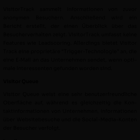
Vis­i­tor­Track sam­melt Infor­ma­tio­nen von zuvor
anony­men Besuch­ern. Anschließend wird ein
Bericht erstellt, der einen Überblick über das
Besucherver­hal­ten zeigt. Vis­i­tor­Track umfasst keine
Fea­tures wie Lead­scor­ing. Allerd­ings bietet Vis­i­tor
Track eine pro­pri­etäre “Trig­ger-Tech­nolo­gie” an, die
eine E‑Mail an das Unternehmen sendet, wenn opti­
male Inter­essen­ten gefun­den wor­den sind.
Vis­i­tor Queue
Vis­i­tor Queue weist eine sehr benutzer­fre­undliche
Ober­fläche auf, während es gle­ichzeit­ig die Kon­
tak­t­in­for­ma­tio­nen von Unternehmen, Infor­ma­tio­nen
über Web­sitebe­suche und die Social-Media-Kon­ten
der Besuch­er verfolgt.