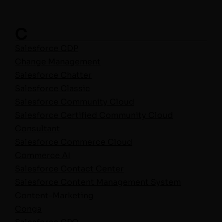
C
Sales­force CDP
Change Man­age­ment
Sales­force Chatter
Sales­force Classic
Sales­force Com­mu­ni­ty Cloud
Sales­force Cer­ti­fied Com­mu­ni­ty Cloud
Consultant
Sales­force Com­merce Cloud
Com­merce AI
Sales­force Con­tact Center
Sales­force Con­tent Man­age­ment System
Con­tent-Mar­ket­ing
Con­ga