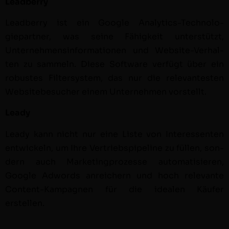
Lead­ber­ry
Lead­ber­ry ist ein Google Ana­lyt­ics-Tech­nolo­
giepart­ner, was seine Fähigkeit unter­stützt,
Unternehmensin­for­ma­tio­nen und Web­site-Ver­hal­
ten zu sam­meln. Diese Soft­ware ver­fügt über ein
robustes Fil­ter­sys­tem, das nur die rel­e­van­testen
Web­sitebe­such­er einem Unternehmen vorstellt.
Leady
Leady kann nicht nur eine Liste von Inter­essen­ten
entwick­eln, um Ihre Ver­trieb­spipeline zu füllen, son­
dern auch Mar­ket­ing­prozesse automa­tisieren,
Google Adwords anre­ich­ern und hoch rel­e­vante
Con­tent-Kam­pag­nen für die ide­alen Käufer
erstellen.