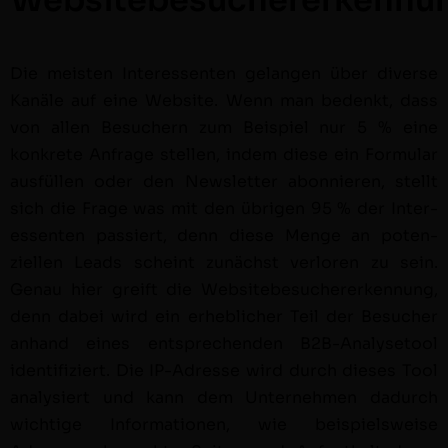
Die meis­ten Inter­essen­ten gelan­gen über diverse
Kanäle auf eine Web­site. Wenn man bedenkt, dass
von allen Besuch­ern zum Beispiel nur 5 % eine
konkrete Anfrage stellen, indem diese ein For­mu­lar
aus­füllen oder den Newslet­ter abon­nieren, stellt
sich die Frage was mit den übri­gen 95 % der Inter­
essen­ten passiert, denn diese Menge an poten­
ziellen Leads scheint zunächst ver­loren zu sein.
Genau hier greift die Web­sitebe­sucher­erken­nung,
denn dabei wird ein erhe­blich­er Teil der Besuch­er
anhand eines entsprechen­den B2B-Analy­se­tool
iden­ti­fiziert. Die IP-Adresse wird durch dieses Tool
analysiert und kann dem Unternehmen dadurch
wichtige Infor­ma­tio­nen, wie beispiel­sweise