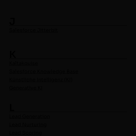
J
Sales­force Jitterbit
K
Kaltakquise
Sales­force Knowl­edge Base
Kün­stliche Intel­li­genz (KI)
Gen­er­a­tive KI
L
Lead Gen­er­a­tion
Lead Nur­tur­ing
Lead Scor­ing