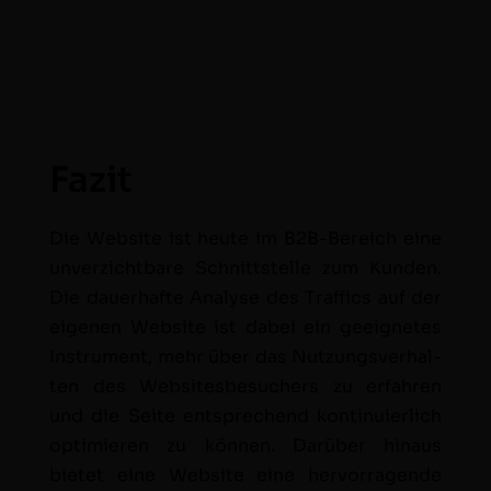
Fazit
Die Web­site ist heute im B2B-Bere­ich eine
unverzicht­bare Schnittstelle zum Kun­den.
Die dauer­hafte Analyse des Traf­fics auf der
eige­nen Web­site ist dabei ein geeignetes
Instru­ment, mehr über das Nutzungsver­hal­
ten des Web­sites­be­such­ers zu erfahren
und die Seite entsprechend kon­tinuier­lich
opti­mieren zu kön­nen. Darüber hin­aus
bietet eine Web­site eine her­vor­ra­gende