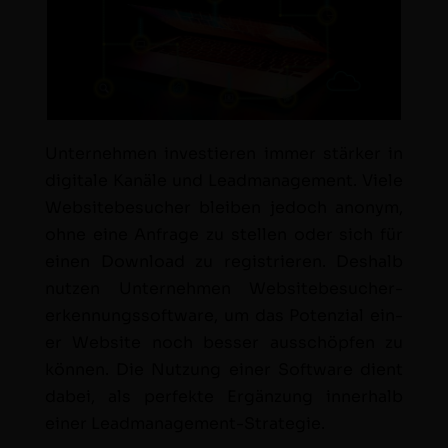
Unternehmen investieren immer stärk­er in
dig­i­tale Kanäle und Lead­man­age­ment. Viele
Web­sitebe­such­er bleiben jedoch anonym,
ohne eine Anfrage zu stellen oder sich für
einen Down­load zu reg­istri­eren. Deshalb
nutzen Unternehmen Web­sitebe­sucher­
erken­nungssoft­ware, um das Poten­zial ein­
er Web­site noch bess­er auss­chöpfen zu
kön­nen. Die Nutzung ein­er Soft­ware dient
dabei, als per­fek­te Ergänzung inner­halb
ein­er Leadmanagement-Strategie.