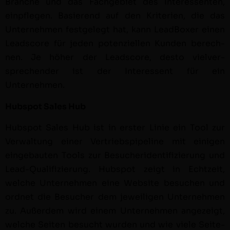
Branche und das Fachge­bi­et des Inter­essen­ten,
einpfle­gen. Basierend auf den Kri­te­rien, die das
Unternehmen fest­gelegt hat, kann Lead­Box­er einen
Lead­score für jeden poten­ziellen Kun­den berech­
nen. Je höher der Lead­score, desto vielver­
sprechen­der ist der Inter­essent für ein
Unternehmen.
Hub­spot Sales Hub
Hub­spot Sales Hub ist in erster Lin­ie ein Tool zur
Ver­wal­tung ein­er Ver­trieb­spipeline mit eini­gen
einge­baut­en Tools zur Besucheri­den­ti­fizierung und
Lead-Qual­i­fizierung. Hub­spot zeigt in Echtzeit,
welche Unternehmen eine Web­site besuchen und
ord­net die Besuch­er dem jew­eili­gen Unternehmen
zu. Außer­dem wird einem Unternehmen angezeigt,
welche Seit­en besucht wur­den und wie viele Seit­e­