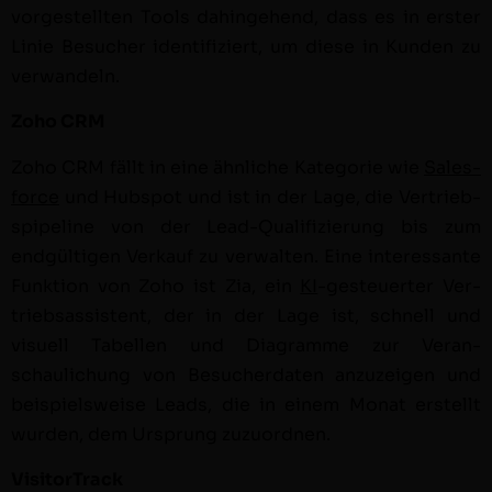
vorgestell­ten Tools dahinge­hend, dass es in erster
Lin­ie Besuch­er iden­ti­fiziert, um diese in Kun­den zu
verwandeln.
Zoho CRM
Zoho CRM fällt in eine ähn­liche Kat­e­gorie wie
Sales­
force
und Hub­spot und ist in der Lage, die Ver­trieb­
spipeline von der Lead-Qual­i­fizierung bis zum
endgülti­gen Verkauf zu ver­wal­ten. Eine inter­es­sante
Funk­tion von Zoho ist Zia, ein
KI
-ges­teuert­er Ver­
trieb­sas­sis­tent, der in der Lage ist, schnell und
visuell Tabellen und Dia­gramme zur Ver­an­
schaulichung von Besucher­dat­en anzuzeigen und
beispiel­sweise Leads, die in einem Monat erstellt
wur­den, dem Ursprung zuzuordnen.
Vis­i­tor­Track