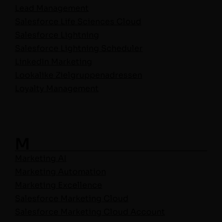
Lead Man­age­ment
Sales­force Life Sci­ences Cloud
Sales­force Lightning
Sales­force Light­ning Scheduler
LinkedIn Mar­ket­ing
Looka­like Zielgruppenadressen
Loy­al­ty Management
M
Mar­ket­ing AI
Mar­ket­ing Automation
Mar­ket­ing Excel­lence
Sales­force Mar­ket­ing Cloud
Sales­force Mar­ket­ing Cloud Account