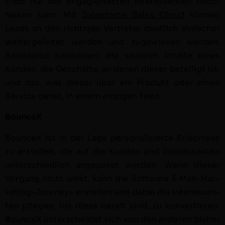
trieb nur die engagiertesten Inter­essen­ten nach­
fassen kann. Mit
Sales­force Sales Cloud
kön­nen
Leads an den richti­gen Vertreter deut­lich ein­fach­er
weit­ergeleit­et wer­den und zugewiesen wer­den.
Sales­force kom­biniert die sozialen Inhalte eines
Kun­den, die Geschäfte, an denen dieser beteiligt ist,
und das, was dieser über ein Pro­dukt oder einen
Ser­vice denkt, in einem einzi­gen Feed.
BounceX
BounceX ist in der Lage per­son­al­isierte Erleb­nisse
zu erstellen, die auf die Kun­den und Inter­essen­ten
unter­schiedlich angepasst wer­den. Wenn dieser
Vor­gang nicht wirkt, kann die Soft­ware E‑Mail-Mar­
ket­ing-Jour­neys erstellen und dabei die Inter­essen­
ten pfle­gen, bis diese bere­it sind, zu kon­vertieren.
BounceX unter­schei­det sich von den anderen bish­er