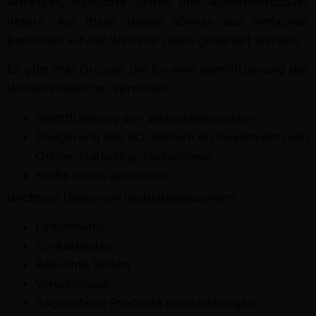
Adressen, besuchte Seit­en und Aufen­thalts­dauer
liefern. Auf diese Weise kön­nen aus ein­fachen
Besuchen auf der Web­site Leads gener­iert werden.
Es gibt drei Gründe, die für eine Iden­ti­fizierung der
Web­sitebe­such­er sprechen:
Iden­ti­fizierung von Websitebesuchern
Steigerung des ROI (Return on Invest­ment) von
Online-Marketing-Maßnahmen
Heiße Leads generieren
Wichtige Dat­en von Websitebesuchern:
Fir­men­name
Kon­tak­t­dat­en
Besuchte Seit­en
Ver­weil­dauer
Ange­se­hene Pro­duk­te und Leistungen