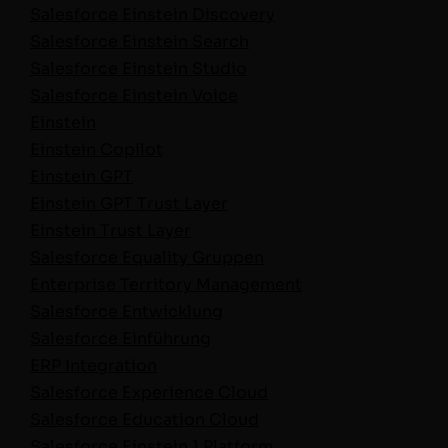
Sales­force Ein­stein Discovery
Sales­force Ein­stein Search
Sales­force Ein­stein Studio
Sales­force Ein­stein Voice
Ein­stein
Ein­stein Copilot
Ein­stein GPT
Ein­stein GPT Trust Layer
Ein­stein Trust Layer
Sales­force Equal­i­ty Grup­pen
Enter­prise Ter­ri­to­ry Man­age­ment
Sales­force Entwick­lung
Sales­force Einführung
ERP Inte­gra­tion
Sales­force Expe­ri­ence Cloud
Sales­force Edu­ca­tion Cloud
Sales­force Ein­stein 1 Platform