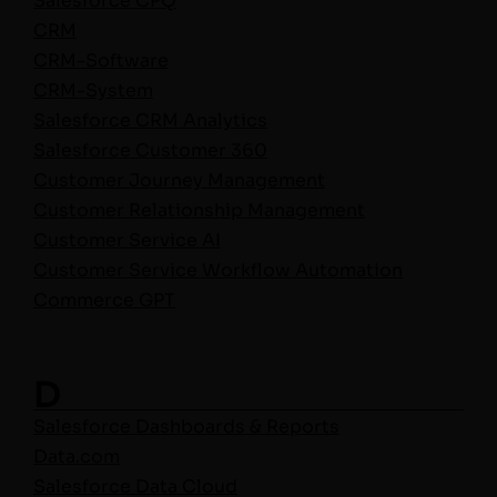
Sales­force CPQ
CRM
CRM-Soft­ware
CRM-Sys­tem
Sales­force CRM Analytics
Sales­force Cus­tomer 360
Cus­tomer Jour­ney Man­age­ment
Cus­tomer Rela­tion­ship Management
Cus­tomer Ser­vice AI
Cus­tomer Ser­vice Work­flow Automation
Com­merce GPT
D
Sales­force Dash­boards & Reports
Data.com
Sales­force Data Cloud