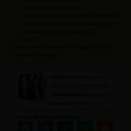
Wofür braucht man eine
Websitebesuchererkennungssoftware?
Welche Arten von Web­sitebe­sucher­
erken­nungssoft­ware gibt es?
Faz­it
Weit­eres Wis­sen rund um
Sales­force Pro­
duk­te und Services
Autor:
Clau­dia Patri­cia
Krieger, Online Mar­ket­ing
Veröf­fentlichung:
Aug 2021
Lesedauer:
3 Minuten
Teilen Sie diesen Beitrag: