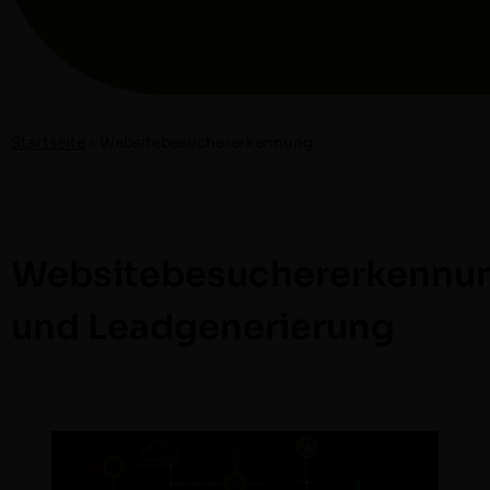
Start­seite
»
Web­sitebe­sucher­erken­nung
Websitebesuchererkennu
und Leadgenerierung