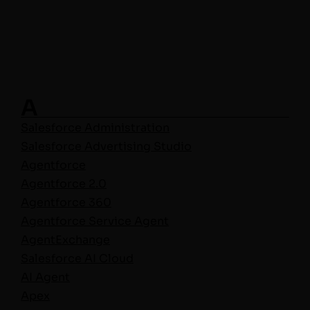
A
Sales­force Administration
Sales­force Adver­tis­ing Stu­dio
Agent­force
Agent­force 2.0
Agent­force 360
Agent­force Ser­vice Agent
Agen­tEx­change
Sales­force AI Cloud
AI Agent
Apex