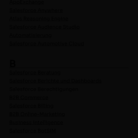
AppEx­change
Sales­force Anywhere
Atlas Rea­son­ing Engine
Sales­force Audi­ence Stu­dio
Automa­tisierung
Sales­force Auto­mo­tive Cloud
B
Sales­force Beratung
Sales­force Berichte und Dash­boards
Sales­force Berech­ti­gun­gen
B2B Com­merce
Sales­force Billing
B2B Online-Mar­ket­ing
Busi­ness Intelligence
Sales­force BotSIM