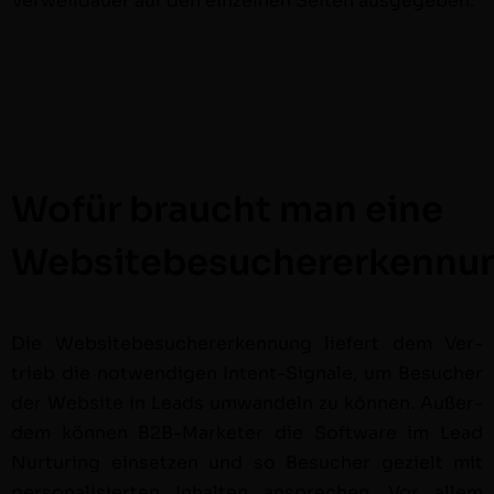
Ver­weil­dauer auf den einzel­nen Seit­en ausgegeben.
Wofür braucht man eine
Websitebesuchererkennu
Die Web­sitebe­sucher­erken­nung liefert dem Ver­
trieb die notwendi­gen Intent-Sig­nale, um Besuch­er
der Web­site in Leads umwan­deln zu kön­nen. Außer­
dem kön­nen B2B-Mar­keter die Soft­ware im Lead
Nur­tur­ing ein­set­zen und so Besuch­er gezielt mit
per­son­al­isierten Inhal­ten ansprechen. Vor allem