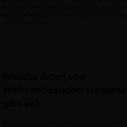
kann die Web­sitebe­sucher­erken­nung für ver­
schiedene Maß­nah­men in der Lead-Kon­vertierung
ver­wen­det werden.
Welche Arten von
Websitebesuchererkennu
gibt es?
Die Auswahl der richti­gen Soft­ware ist essen­ziell für