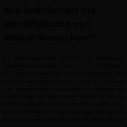
Wie funktioniert die
Identifizierung von
Websitebesuchern?
Die Track­ing­soft­ware nutzt bei der Web­sitebe­
sucher­erken­nung einen Code, der auf der Web­site
des Unternehmens inte­gri­ert wird. Beson­ders soll­
ten Unternehmen darauf acht­en, dass der Code auf
jed­er einzel­nen Seite aus­ge­spielt wird. Gelangt ein
Unternehmen mit ein­er fes­ten IP-Adresse auf die
Web­site, wird diese IP-Adresse mit ein­er Daten­bank
abgeglichen. Bei einem pos­i­tiv­en Abgle­ich wer­den
der Fir­men­name sowie die besucht­en Seit­en und die