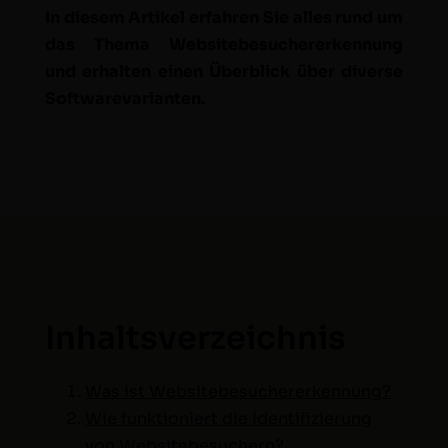
In diesem Artikel erfahren Sie alles rund um
das The­ma Web­sitebe­sucher­erken­nung
und erhal­ten einen Überblick über diverse
Softwarevarianten.
Inhaltsverzeichnis
Was ist Websitebesuchererkennung?
Wie funk­tion­iert die Iden­ti­fizierung
von Websitebesuchern?