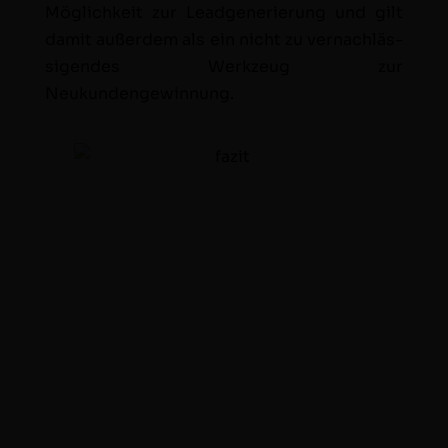
Möglichkeit zur Lead­gener­ierung und gilt
damit außer­dem als ein nicht zu ver­nach­läs­
si­gen­des Werkzeug zur
Neukundengewinnung.