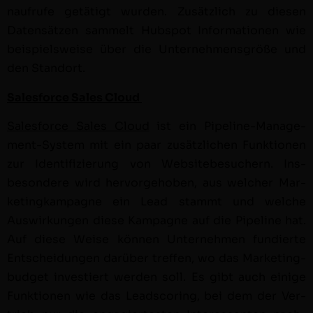
naufrufe getätigt wur­den. Zusät­zlich zu diesen
Daten­sätzen sam­melt Hub­spot Infor­ma­tio­nen wie
beispiel­sweise über die Unternehmensgröße und
den Standort.
Sales­force Sales Cloud
Sales­force Sales Cloud
ist ein Pipeline-Man­age­
ment-Sys­tem mit ein paar zusät­zlichen Funk­tio­nen
zur Iden­ti­fizierung von Web­sitebe­such­ern. Ins­
beson­dere wird her­vorge­hoben, aus welch­er Mar­
ket­ingkam­pagne ein Lead stammt und welche
Auswirkun­gen diese Kam­pagne auf die Pipeline hat.
Auf diese Weise kön­nen Unternehmen fundierte
Entschei­dun­gen darüber tre­f­fen, wo das Mar­ket­ing­
bud­get investiert wer­den soll. Es gibt auch einige
Funk­tio­nen wie das Lead­scor­ing, bei dem der Ver­