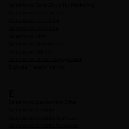
Sales­force Data Cloud for Mar­ket­ing
Sales­force Data Loader
Sales­force Data Mask
Sales­force Datorama
Sales­force DMP
Sales­force Dreamforce
Sales­force DSGVO
Sales­force Dig­i­tal Engage­ment
Dig­i­tale Transformation
E
Sales­force Enable­ment Sites
Sales­force Einstein
Sales­force Ein­stein Analytics
Sales­force Ein­stein Automate