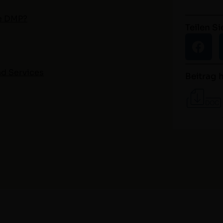
ce DMP
?
Teilen Si
und Services
Beitrag 