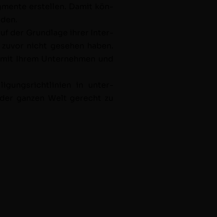
eg­mente erstellen. Damit kön­
nden.
 auf der Grund­lage ihrer Inter­
 zuvor nicht gese­hen haben.
n mit Ihrem Unternehmen und
­gungsrichtlin­ien in unter­
f der ganzen Welt gerecht zu