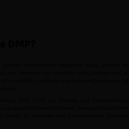
rce DMP?
Quellen, ein­schließlich Web­sites, Apps, sozialen Med
 um das Ver­hal­ten von Benutzern aufzuze­ich­nen und di
auch APIs und SDKs, um Dat­en von anderen Quellen wie
CR
grieren.
es­force DMP Tools zur Analyse und Seg­men­tierung
ien wie geografis­chen Stan­dorten, demografis­chen Merk
pen bess­er zu ver­ste­hen und per­son­al­isierte Mar­ket