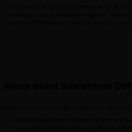
Schließlich bietet Sales­force DMP Tools zur Aktivie
bekam­pag­nen auf ver­schiede­nen dig­i­tal­en Kanäle
Sales­force DMP bietet auch Tools zur Mes­sung und Opt
Wozu dient Salesforce D
Bei Sales­force DMP han­delt es sich um ein leis­tungs
Voll­ständi­ge Pro­file von Kun­den erstellen
: Erfa
um ein tief­eres Ver­ständ­nis der Vor­lieben und V