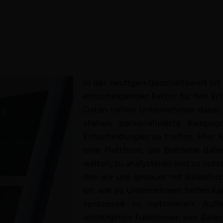
In der heuti­gen Geschäftswelt is
entschei­den­den Fak­tor für den 
Dat­en helfen Unternehmen dabei, i
ste­hen, per­son­al­isierte Kam­p
Entschei­dun­gen zu tre­f­fen. Hie
eine Plat­tform, die Betriebe dabei
wal­ten, zu analysieren und zu nutz
den wir uns genauer mit Sales­for
en, wie es Unternehmen helfen kann
sprozesse zu opti­mieren. Auß
wichtig­sten Funk­tio­nen von Sale