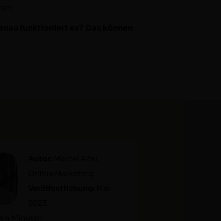
ren.
nau funk­tion­iert es? Das kön­nen
Autor:
Mar­cel Alter,
Online Mar­ket­ing
Veröf­fentlichung:
Mai
2023
:
4 Minuten