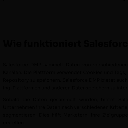
Wie funktioniert Salesfo
Sales­force DMP sam­melt Dat­en von ver­schiede­nen 
Kanälen. Die Plat­tform ver­wen­det Cook­ies und Tags,
Repos­i­to­ry zu spe­ich­ern. Sales­force DMP bietet 
ing-Plat­tfor­men und anderen Daten­spe­ich­ern zu inte
Sobald die Dat­en gesam­melt wur­den, bietet Sal
Unternehmen ihre Dat­en nach ver­schiede­nen Kri­te­r
seg­men­tieren. Dies hil­ft Mar­ketern, ihre Ziel­grup­
erstellen.