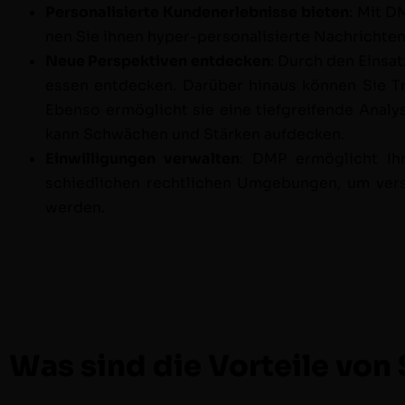
Per­son­al­isierte Kun­den­er­leb­nisse bieten
: Mit D
nen Sie ihnen hyper-per­son­al­isierte Nachricht­e
Neue Per­spek­tiv­en ent­deck­en
: Durch den Ein­sat
essen ent­deck­en. Darüber hin­aus kön­nen Sie 
Eben­so ermöglicht sie eine tief­greifende Anal
kann Schwächen und Stärken aufdecken.
Ein­willi­gun­gen ver­wal­ten
: DMP ermöglicht Ihne
schiedlichen rechtlichen Umge­bun­gen, um ver­
werden.
Was sind die Vorteile von