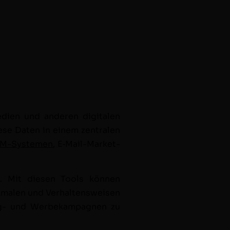
i­en und anderen dig­i­tal­en
ese Dat­en in einem zen­tralen
M-Sys­te­men
, E‑Mail-Mar­ket­
. Mit diesen Tools kön­nen
­malen und Ver­hal­tensweisen
­ing- und Wer­bekam­pag­nen zu