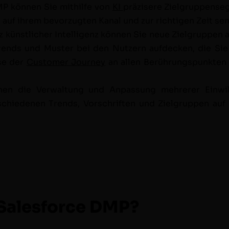
MP kön­nen Sie mith­il­fe von
KI
präzis­ere Ziel­grup­pens
n auf ihrem bevorzugten Kanal und zur richti­gen Zeit se
z kün­stlich­er Intel­li­genz kön­nen Sie neue Ziel­grup­pen
Trends und Muster bei den Nutzern aufdeck­en, die Sie
yse der
Cus­tomer Jour­ney
an allen Berührungspunk­te
n die Ver­wal­tung und Anpas­sung mehrerer Ein­willi
schiede­nen Trends, Vorschriften und Ziel­grup­pen au
 Salesforce DMP?