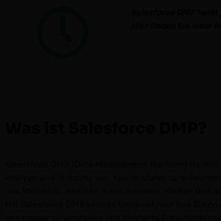
Sales­force DMP heißt j
Hier
find­en Sie mehr 
Was ist Salesforce DMP?
Sales­force DMP (Data Man­age­ment Plat­form) ist eine
Analyse und Nutzung von Kun­den­dat­en zu erle­ichte
wie Web­sites, mobilen Apps, sozialen Medi­en und ande
Mit Sales­force DMP kön­nen Unternehmen ihre Dat­en nut
pen bess­er zu ver­ste­hen und fundierte Entschei­dun­ge