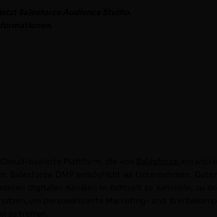
et­zt Sales­force Audi­ence Stu­dio.
Informationen.
 Cloud-basierte Plat­tform, die von
Sales­force
entwick­e
rn. Sales­force DMP ermöglicht es Unternehmen, Dat­en
ren dig­i­tal­en Kanälen in Echtzeit zu sam­meln, zu or
zen, um per­son­al­isierte Mar­ket­ing- und Wer­bekam­pa
n zu treffen.