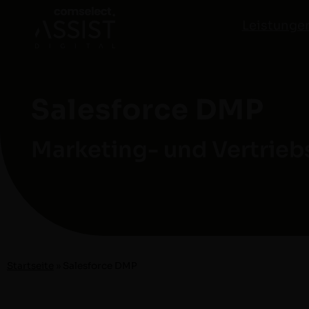
Leistunge
Salesforce DMP
Marketing- und Vertrieb
Start­seite
»
Sales­force DMP