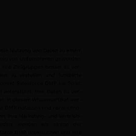
t die Nutzung von Dat­en zu einem
Erfolg von Unternehmen gewor­den.
hre Ziel­grup­pen bess­er zu ver­
ag­nen zu erstellen und fundierte
r kommt Sales­force DMP ins Spiel:
 unter­stützt, ihre Dat­en zu ver­
en. In diesem Wis­sensar­tikel wer­
ce DMP befassen und her­aus­find­
, ihre Mar­ket­ing- und Ver­trieb­
er­dem wer­den wir einige der
s­force DMP unter­suchen und ihre