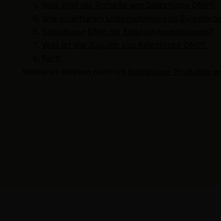
Was sind die Vorteile von Sales­force DMP?
Wie prof­i­tieren Unternehmen von Sales­for
Sales­force DMP mit Ein­stein kom­binieren
?
Was ist die Zukun­ft von Sales­force DMP
?
Faz­it
Weit­eres Wis­sen rund um
Sales­force Pro­duk­te 