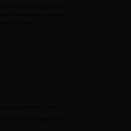
n, um per­son­al­isierte Wer­
ail-Mar­ket­ing zu erstellen.
effek­tiv sind.
enge­fasst wer­den können:
 aus jed­er beliebi­gen Quelle,