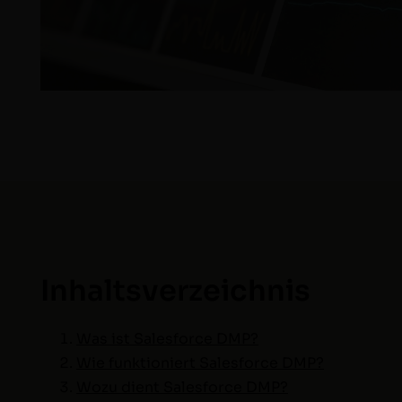
Inhaltsverzeichnis
Was ist Sales­force DMP?
Wie funk­tion­iert Sales­force DMP?
Wozu dient Sales­force DMP?