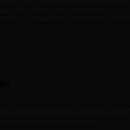
rung von Dat­en. Unternehmen kön­nen ihre Dat­en nutze
n wie Dis­play-Anzeigen, Social-Media-Wer­bung und E‑M
i­mierung von Kam­pag­nen, um sicherzustellen, dass sie 
MP?
starkes Tool, dessen Funk­tio­nen wie fol­gt grob zusam­m
ssen, spe­ich­ern und vere­in­heitlichen Sie Kun­den­dat­en
er­hal­tensweisen Ihrer Kun­den zu erlangen.