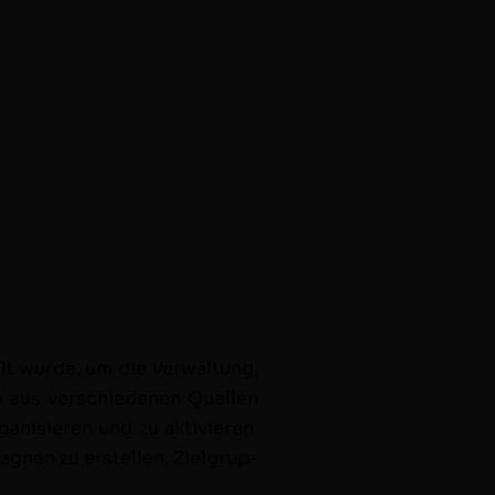
lt wurde, um die Ver­wal­tung,
 aus ver­schiede­nen Quellen
gan­isieren und zu aktivieren.
g­nen zu erstellen, Ziel­grup­