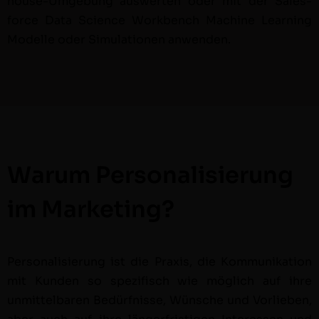
house-Umge­bung auswerten oder mit der Sales­
force Data Sci­ence Work­bench Machine Learn­ing
Mod­elle oder Sim­u­la­tio­nen anwen­den.
Warum Personalisierung
im Marketing?
Per­son­al­isierung ist die Prax­is, die Kom­mu­nika­tion
mit Kun­den so spez­i­fisch wie möglich auf ihre
unmit­tel­baren Bedürfnisse, Wün­sche und Vor­lieben,