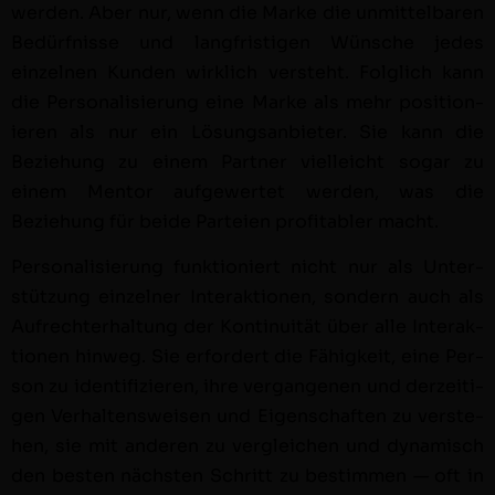
wer­den. Aber nur, wenn die Marke die unmit­tel­baren
Bedürfnisse und langfristi­gen Wün­sche jedes
einzel­nen Kun­den wirk­lich ver­ste­ht. Fol­glich kann
die Per­son­al­isierung eine Marke als mehr posi­tion­
ieren als nur ein Lösungsan­bi­eter. Sie kann die
Beziehung zu einem Part­ner vielle­icht sog­ar zu
einem Men­tor aufgew­ertet wer­den, was die
Beziehung für bei­de Parteien prof­itabler macht.
Per­son­al­isierung funk­tion­iert nicht nur als Unter­
stützung einzel­ner Inter­ak­tio­nen, son­dern auch als
Aufrechter­hal­tung der Kon­ti­nu­ität über alle Inter­ak­
tio­nen hin­weg. Sie erfordert die Fähigkeit, eine Per­
son zu iden­ti­fizieren, ihre ver­gan­genen und derzeit­i­
gen Ver­hal­tensweisen und Eigen­schaften zu ver­ste­
hen, sie mit anderen zu ver­gle­ichen und dynamisch
den besten näch­sten Schritt zu bes­tim­men — oft in