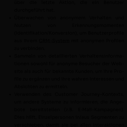
über die let­zte Aktion, die ein Benutzer
durchge­führt hat.
Überwachen von anonymem Ver­hal­ten und
Nutzen von Erken­nungsmo­menten
(Identifikation/Konversion), um Benutzer­pro­file
aus Ihrem
CRM-Sys­tem
mit anony­men Pro­filen
zu verbinden.
Sam­meln von detail­lierten Ver­hal­tensin­for­ma­
tio­nen sowohl für anonyme Besuch­er der Web­
site als auch für bekan­nte Kun­den, um ihre Pro­
file zu ergänzen und ihre wahren Inter­essen und
Absicht­en zu ermit­teln.
Ver­wen­den des Cus­tomer Jour­ney-Kon­texts,
um andere Sys­teme zu informieren, die Ange­
bote bere­it­stellen (z.B. E‑Mail-Kam­pag­nen).
Dies hil­ft, Einzelper­so­n­en in/aus Seg­menten zu
ver­schieben, damit sie bei allen Inter­ak­tio­nen