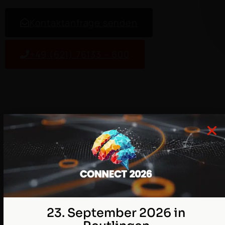
Kon­tak­tan­frage senden
+49 (621) 76133 – 600
A
Sales­force Administration
Sales­force Adver­tis­ing Stu­dio
23. September 2026 in
Agen­tEx­change