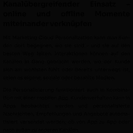
Kanalübergreifender Einsatz –
online und offline Momente
miteinander verknüpfen
Mit Mar­ket­ing Cloud Per­son­al­iza­tion kann man Kun­
den dort begeg­nen, wo sie sind – und sie auf den
besten Weg leit­en. Inter­ak­tio­nen kön­nen auf den
Kanälen in Gang gebracht wer­den, wo der Kunde
sich am wohlsten fühlt oder bere­its unter­wegs ist,
seien es eigene, soziale oder bezahlte Medi­en.
Die Per­son­al­isierung funk­tion­iert auch in Kom­bi­na­
tion mit ein­er mobilen
App
. Kun­den­ver­hal­ten kann in
Apps beobachtet wer­den und per­son­al­isierte
Nachricht­en, Empfehlun­gen und Ange­bote automa­
tisiert versendet wer­den, ob von App zu App oder
nach außen zu anderen Kanälen.