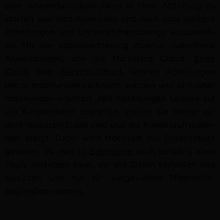
paar Anwen­dungs­beispie­len in ein­er Abteilung zu
starten und sich dann nach und nach über weit­ere
Abteilun­gen und Unternehmen­szweige auszuweit­
en. Mit der Imple­men­tierung divers­er Sales­force
Anwen­dun­gen, wie die Mar­ket­ing Cloud,
Sales
Cloud
oder
Ser­vice Cloud
, kön­nen Abteilun­gen
leicht miteinan­der verknüpft wer­den und ein­fach­er
miteinan­der arbeit­en. Alle Abteilun­gen kön­nen auf
die Kun­den­dat­en zugreifen, sodass sie immer auf
dem neuesten Stand sind und die Kun­den­zufrieden­
heit steigt. Dabei wird trotz­dem der Daten­schutz
gewährt, da man in
Sales­force
auch beliebig viele
Tools ein­set­zen kann, die die Dat­en ver­hüllen und
schützen und nur für aus­gewählte Mitar­beit­er
zugänglich machen.