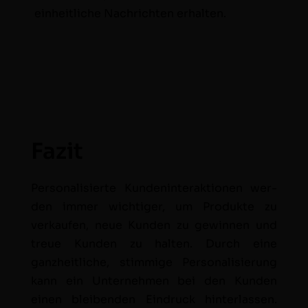
ein­heitliche Nachricht­en erhal­ten.
Fazit
Per­son­al­isierte Kun­den­in­ter­ak­tio­nen wer­
den immer
wichtiger,
um Pro­duk­te zu
verkaufen, neue Kun­den zu gewin­nen und
treue Kun­den zu hal­ten. Durch eine
ganzheitliche, stim­mige Per­son­al­isierung
kann ein Unternehmen bei den Kun­den
einen bleiben­den Ein­druck hin­ter­lassen.