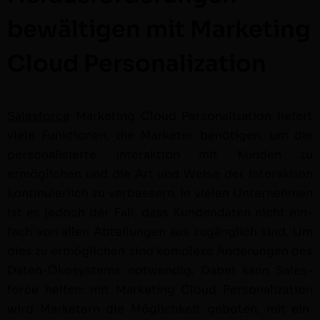
bewältigen mit Marketing
Cloud Personalization
Sales­force
Mar­ket­ing Cloud
Per­son­al­iza­tion
liefert
viele Funk­tio­nen, die Mar­keter benöti­gen, um die
per­son­al­isierte Inter­ak­tion mit Kun­den zu
ermöglichen und die Art und Weise der Inter­ak­tion
kon­tinuier­lich zu verbessern. In vie­len Unternehmen
ist es jedoch der Fall, dass Kun­den­dat­en nicht ein­
fach von allen Abteilun­gen aus zugänglich sind. Um
dies zu ermöglichen sind kom­plexe Änderun­gen des
Dat­en-Ökosys­tems notwendig. Dabei kann Sales­
force helfen: mit Mar­ket­ing Cloud
Per­son­al­iza­tion
wird Mar­ketern die Möglichkeit geboten, mit ein