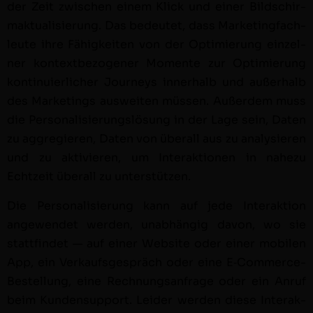
der Zeit zwis­chen einem Klick und ein­er Bild­schir­
mak­tu­al­isierung. Das bedeutet, dass Mar­ket­ing­fach­
leute ihre Fähigkeit­en von der Opti­mierung einzel­
ner kon­textbe­zo­gen­er Momente zur Opti­mierung
kon­tinuier­lich­er Jour­neys inner­halb und außer­halb
des Mar­ket­ings ausweit­en müssen. Außer­dem muss
die Per­son­al­isierungslö­sung in der Lage sein, Dat­en
zu aggregieren, Dat­en von über­all aus zu analysieren
und zu aktivieren, um Inter­ak­tio­nen in nahezu
Echtzeit über­all zu unter­stützen.
Die Per­son­al­isierung kann auf jede Inter­ak­tion
angewen­det wer­den, unab­hängig davon, wo sie
stat­tfind­et — auf ein­er Web­site oder ein­er mobilen
App, ein Verkauf­s­ge­spräch oder eine E‑Com­merce-
Bestel­lung, eine Rech­nungsan­frage oder ein Anruf
beim Kun­den­sup­port. Lei­der wer­den diese Inter­ak­