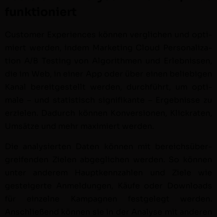
funktioniert
Cus­tomer Expe­ri­ences kön­nen ver­glichen und opti­
miert wer­den, indem Mar­ket­ing Cloud Per­son­al­iza­
tion A/B Test­ing von Algo­rith­men und Erleb­nis­sen,
die im Web, in ein­er App oder über einen beliebi­gen
Kanal bere­it­gestellt wer­den, durch­führt, um opti­
male – und sta­tis­tisch sig­nifikante – Ergeb­nisse zu
erzie­len. Dadurch kön­nen Kon­ver­sio­nen, Klick­rat­en,
Umsätze und mehr max­imiert wer­den.
Die analysierten Dat­en kön­nen mit bere­ich­süber­
greifend­en Zie­len abgeglichen wer­den. So kön­nen
unter anderem Haup­tkenn­zahlen und Ziele wie
gesteigerte Anmel­dun­gen, Käufe oder Down­loads
für einzelne Kam­pag­nen fest­gelegt wer­den.
Anschließend kön­nen sie in der Analyse mit anderen