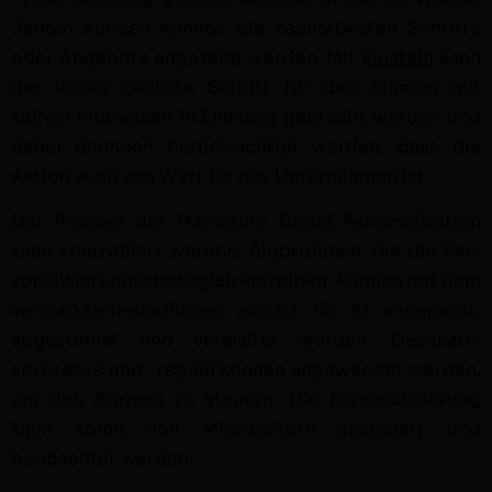
Jedem Kun­den kön­nen die näch­st­besten Schritte
oder Ange­bote angezeigt wer­den. Mit
Ein­stein
kann
der ide­ale näch­ste Schritt für den Kun­den mit
seinen Inter­essen in Ein­klang gebracht wer­den und
dabei den­noch berück­sichtigt wer­den, dass die
Aktion auch von Wert für das Unternehmen ist.
Der Prozess der Mar­ket­ing Cloud Per­son­al­iza­tion
kann kon­trol­liert wer­den. Algo­rith­men, die die Per­
son­al­isierungsstrate­gien antreiben, kön­nen mit dem
ver­mark­ter­fre­undlichen Ansatz für
KI
angepasst,
abges­timmt und ver­wal­tet wer­den. Geschäft­
sprozesse und –regeln kön­nen angewen­det wer­den,
um den Prozess zu steuern. Die Per­son­al­isierung
kann somit von Mitar­beit­ern ges­teuert und
beobachtet wer­den.