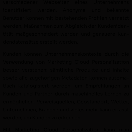
ver­schieden­er Web­seit­en eines Unternehmens
iden­ti­fiziert wer­den. Anonyme und bekan­nte
Benutzer kön­nen mit beste­hen­den Pro­filen ver­net­zt
wer­den, Maß­nah­men zum Abgle­ich der Kun­deniden­
tität maßgeschnei­dert wer­den und genauere Kun­
den­daten­sätze erstellt wer­den.
Kun­den kön­nen Unternehmen­skon­texte durch die
Ver­wen­dung von Mar­ket­ing Cloud Per­son­al­iza­tion
bess­er ver­ste­hen: sämtliche Pro­duk­te und Inhalte
sowie alle zuge­höri­gen Meta­dat­en kön­nen automa­
tisch kat­a­l­o­gisiert wer­den, um Empfehlun­gen an
Kun­den und Part­ner durch maschinelles Ler­nen zu
ermöglichen. Ver­weisquellen, Geo­stan­dort, Wet­ter,
Unternehmen, Branche und vieles mehr kann erfasst
wer­den, um Kun­den zu erken­nen.
Mit Mar­ket­ing Cloud Per­son­al­iza­tion kann man