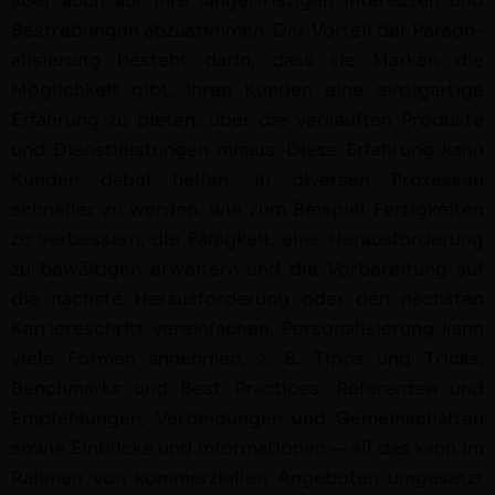
aber auch auf ihre länger­fristi­gen Inter­essen und
Bestre­bun­gen abzus­tim­men. Der Vorteil der Per­son­
al­isierung beste­ht darin, dass sie Marken die
Möglichkeit gibt, ihren Kun­den eine einzi­gar­tige
Erfahrung zu bieten, über die verkauften Pro­duk­te
und Dien­stleis­tun­gen hin­aus. Diese Erfahrung kann
Kun­den dabei helfen, in diversen Prozessen
schneller zu wer­den, wie zum Beispiel Fer­tigkeit­en
zu verbessern, die Fähigkeit, eine Her­aus­forderung
zu bewälti­gen erweit­ern und die Vor­bere­itung auf
die näch­ste Her­aus­forderung oder den näch­sten
Kar­ri­ereschritt vere­in­fachen. Per­son­al­isierung kann
viele For­men annehmen, z. B. Tipps und Tricks,
Bench­marks und Best Prac­tices, Ref­eren­zen und
Empfehlun­gen, Verbindun­gen und Gemein­schaften
sowie Ein­blicke und Infor­ma­tio­nen — all das kann im
Rah­men von kom­merziellen Ange­boten umge­set­zt