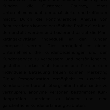
Kun­den, die
Cus­tomer Jour­ney
, eines
Unternehmens noch per­son­al­isiert­er und tre­f­fend­er
macht. Durch die kon­tinuier­liche Analyse von
Benutzer­dat­en kön­nen per­sön­liche Pro­file aller Kun­
den erstellt wer­den und basierend darauf die Mar­
ketingak­tiv­itäten indi­vidu­ell an den Kun­den
angepasst wer­den. Dies ermöglicht es einem
Unternehmen, die Kun­den­beziehun­gen und den
Kun­denser­vice zu verbessern und per­sön­lich­er zu
gestal­ten, sodass sich Kun­den und Part­ner über
indi­vidu­elle Betreu­ung freuen kön­nen. Mar­ket­ing
Cloud
Per­son­al­iza­tion
ermöglicht es zusät­zlich,
Kun­den­dat­en bere­ich­süber­greifend miteinan­der zu
verknüpfen, anonyme Per­so­n­en bes­timmten Kun­
den­pro­filen zuord­nen zu kön­nen und eine
ganzheitliche Kun­den­er­fahrung zu bieten.