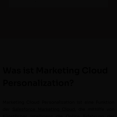
Was ist Marketing Cloud
Personalization?
Mar­ket­ing Cloud
Per­son­al­iza­tion
ist eine Funk­tion
der
Sales­force Mar­ket­ing Cloud
, die mith­il­fe von
Kün­stlich­er Intel­li­genz
die Online Erfahrung der