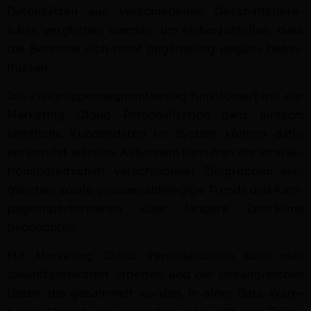
Daten­sätzen aus ver­schiede­nen Geschäfts­bere­
ichen ver­glichen wer­den, um sicherzustellen, dass
die Bere­iche sich nicht gegen­seit­ig neg­a­tiv bee­in­
flussen.
Die Ziel­grup­penseg­men­tierung funk­tion­iert mit der
Mar­ket­ing Cloud Per­son­al­iza­tion ganz ein­fach:
sämtliche Kun­den­dat­en im Sys­tem kön­nen dafür
ver­wen­det wer­den. Außer­dem kann man die Inter­ak­
tions­bere­itschaft ver­schieden­er Ziel­grup­pen ver­
gle­ichen sowie grup­pen­ab­hängige Trends und Kam­
pag­nen­per­for­mance über län­gere Zeiträume
beobacht­en.
Mit Mar­ket­ing Cloud Per­son­al­iza­tion kann man
zukun­ft­sori­en­tiert arbeit­en und die umfan­gre­ichen
Dat­en, die gesam­melt wur­den, in ein­er Data-Ware­