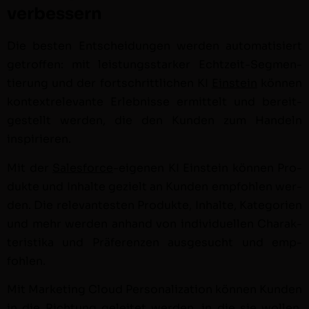
verbessern
Die besten Entschei­dun­gen wer­den automa­tisiert
getrof­fen: mit leis­tungsstark­er Echtzeit-Seg­men­
tierung und der fortschrit­tlichen KI
Ein­stein
kön­nen
kon­tex­trel­e­vante Erleb­nisse ermit­telt und bere­it­
gestellt wer­den, die den Kun­den zum Han­deln
inspiri­eren.
Mit der
Sales­force
-eige­nen KI Ein­stein kön­nen Pro­
duk­te und Inhalte gezielt an Kun­den emp­fohlen wer­
den. Die rel­e­van­testen Pro­duk­te, Inhalte, Kat­e­gorien
und mehr wer­den anhand von indi­vidu­ellen Charak­
ter­is­ti­ka und Präferen­zen aus­ge­sucht und emp­
fohlen.
Mit Mar­ket­ing Cloud Per­son­al­iza­tion kön­nen Kun­den
in die Rich­tung geleit­et wer­den, in die sie wollen.