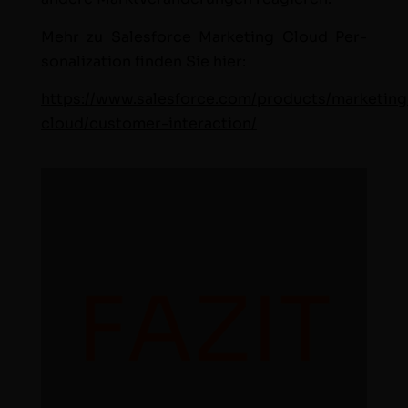
Mehr zu Sales­force Mar­ket­ing Cloud Per­
son­al­iza­tion find­en Sie hier:
https://www.salesforce.com/products/marketing
cloud/customer-interaction/