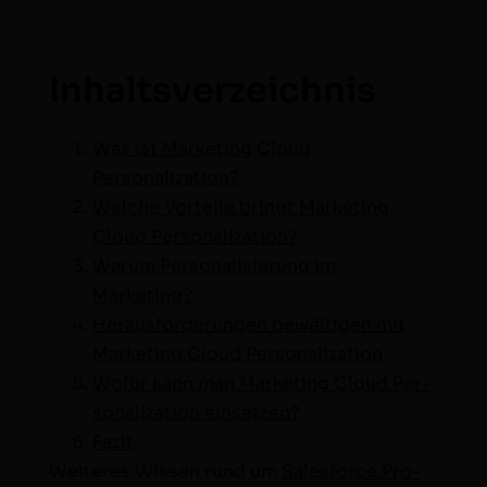
Inhaltsverzeichnis
Was ist Mar­ket­ing Cloud
Personalization?
Welche Vorteile bringt Mar­ket­ing
Cloud Personalization?
Warum Per­son­al­isierung im
Marketing?
Her­aus­forderun­gen bewälti­gen mit
Mar­ket­ing Cloud Personalization
Wofür kann man Mar­ket­ing Cloud Per­
son­al­iza­tion einsetzen?
Faz­it
Weit­eres Wis­sen rund um
Sales­force Pro­