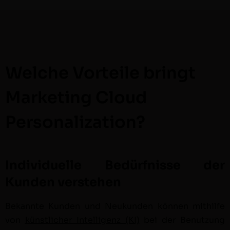
Welche Vorteile bringt
Marketing Cloud
Personalization?
Individuelle Bedürfnisse der
Kunden verstehen
Bekan­nte Kun­den und Neukun­den kön­nen mith­il­fe
von
kün­stlich­er Intel­li­genz (KI)
bei der Benutzung