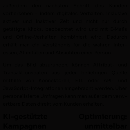
außer­dem den näch­sten Schritt des Kun­den
vorherse­hen – indem dig­i­tales Ver­hal­ten, inklu­sive
aktiv­er und inak­tiv­er Zeit und nicht nur durch
getätigte Klicks, beobachtet wird und mit E‑Mails
und Offline-Ver­hal­ten kom­biniert wird. Dadurch
erhält man ein Ver­ständ­nis für die wahren Inter­
essen, Affinitäten und Absicht­en ein­er Per­son.
Um das Bild abzu­run­den, kön­nen Attrib­ut- und
Transak­tions­dat­en aus jed­er beliebi­gen Quelle
mith­il­fe von Kon­nek­toren, ETL oder API- und
JavaScript-Inte­gra­tio­nen einge­bracht wer­den. Über
per­son­al­isierte Umfra­gen kann man außer­dem ver­w­
ert­bare Dat­en direkt vom Kun­den erhal­ten.
KI-gestützte Optimierung:
Kampagnen unmittelbar