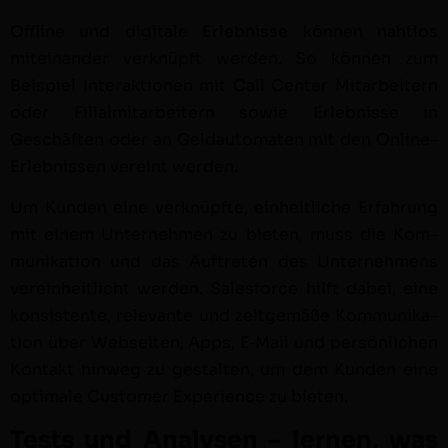
Offline und dig­i­tale Erleb­nisse kön­nen naht­los
miteinan­der verknüpft wer­den. So kön­nen zum
Beispiel Inter­ak­tio­nen mit Call Cen­ter Mitar­beit­ern
oder Fil­ialmi­tar­beit­ern sowie Erleb­nisse in
Geschäften oder an Gel­dau­to­mat­en mit den Online-
Erleb­nis­sen vere­int wer­den.
Um Kun­den eine verknüpfte, ein­heitliche Erfahrung
mit einem Unternehmen zu bieten, muss die Kom­
mu­nika­tion und das Auftreten des Unternehmens
vere­in­heitlicht wer­den. Sales­force hil­ft dabei, eine
kon­sis­tente, rel­e­vante und zeit­gemäße Kom­mu­nika­
tion über Web­seit­en, Apps, E‑Mail und per­sön­lichen
Kon­takt hin­weg zu gestal­ten, um dem Kun­den eine
opti­male Cus­tomer Expe­ri­ence zu bieten.
Tests und Analysen – lernen, was