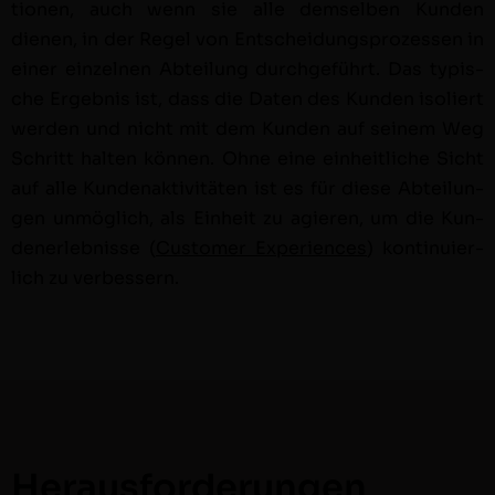
tio­nen, auch wenn sie alle dem­sel­ben Kun­den
dienen, in der Regel von Entschei­dung­sprozessen in
ein­er einzel­nen Abteilung durchge­führt. Das typ­is­
che Ergeb­nis ist, dass die Dat­en des Kun­den isoliert
wer­den und nicht mit dem Kun­den auf seinem Weg
Schritt hal­ten kön­nen. Ohne eine ein­heitliche Sicht
auf alle Kun­de­nak­tiv­itäten ist es für diese Abteilun­
gen unmöglich, als Ein­heit zu agieren, um die Kun­
den­er­leb­nisse (
Cus­tomer Expe­ri­ences
) kon­tinuier­
lich zu verbessern.
Herausforderungen