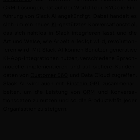
CRM-Lösun­gen, hat auf der World Tour NYC die Ein­
führung von Slack AI angekündigt. Dabei han­delt es
sich um ein neues
KI
-gestütztes Kon­ver­sa­tion­stool,
das sich naht­los in Slack inte­gri­eren lässt und die
Art und Weise, wie Arbeit erledigt wird, rev­o­lu­tion­
ieren wird. Mit Slack AI kön­nen Benutzer gen­er­a­tive
KI-App-Inte­gra­tio­nen nutzen, ver­schiedene Sprach­
mod­elle imple­men­tieren und auf sichere Kun­den­
dat­en von
Cus­tomer 360
und Data Cloud zugreifen.
Slack AI wird auch mit
Ein­stein GPT
zusam­me­nar­
beit­en, um die Leis­tung von
CRM
und Kon­ver­sa­
tions­dat­en zu nutzen und so die Pro­duk­tiv­ität jed­er
Organ­i­sa­tion zu steigern.