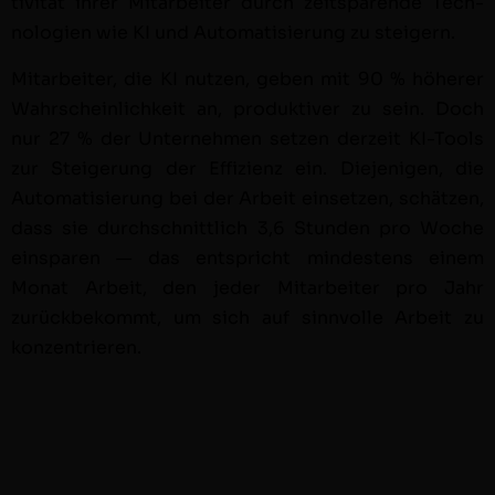
tiv­ität ihrer Mitar­beit­er durch zeits­parende Tech­
nolo­gien wie KI und Automa­tisierung zu steigern.
Mitar­beit­er, die KI nutzen, geben mit 90 % höher­er
Wahrschein­lichkeit an, pro­duk­tiv­er zu sein. Doch
nur 27 % der Unternehmen set­zen derzeit KI-Tools
zur Steigerung der Effizienz ein. Diejeni­gen, die
Automa­tisierung bei der Arbeit ein­set­zen, schätzen,
dass sie durch­schnit­tlich 3,6 Stun­den pro Woche
eins­paren — das entspricht min­destens einem
Monat Arbeit, den jed­er Mitar­beit­er pro Jahr
zurück­bekommt, um sich auf sin­nvolle Arbeit zu
konzentrieren.