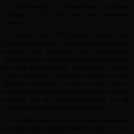
zur Durch­führung von Über­set­zun­gen, zur Klas­si­
fizierung von Text und vielem mehr ver­wen­det
werden.
Das Train­ing eines GPT-Mod­ells umfasst in der
Regel das so genan­nte “unüberwachte Ler­nen”, was
bedeutet, dass das Mod­ell aus unstruk­turi­erten
Text­dat­en lernt, ohne dass es spez­i­fis­che Anweisun­
gen oder Beispiele erhält. Während des Train­ings
erfasst das Mod­ell sta­tis­tis­che Muster und lernt,
Sprache zu ver­ste­hen, so dass es in der Lage ist,
neuen Text zu gener­ieren oder Auf­gaben im Zusam­
men­hang mit der Sprachver­ar­beitung auf der
Grund­lage des erlern­ten Wis­sens zu lösen.
GPT-Mod­elle haben in ver­schiede­nen Anwen­dungs­
bere­ichen große Aufmerk­samkeit erregt, z. B. bei