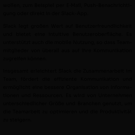
wollen, zum Beispiel per E‑Mail, Push-Benachrich­ti­
gung oder direkt in der Slack-App.
Slack legt großen Wert auf Benutzer­fre­undlichkeit
und bietet eine intu­itive Benutze­r­ober­fläche. Es
unter­stützt auch die mobile Nutzung, so dass Team­
mit­glieder von über­all aus auf ihre Kom­mu­nika­tion
zugreifen können.
Ins­ge­samt erle­ichtert Slack die Zusam­me­nar­beit im
Team, fördert die effiziente Kom­mu­nika­tion und
ermöglicht eine bessere Organ­i­sa­tion von Infor­ma­
tio­nen und Ressourcen. Es wird von Unternehmen
unter­schiedlich­er Größe und Branchen genutzt, um
die Tea­mar­beit zu opti­mieren und die Pro­duk­tiv­ität
zu steigern.