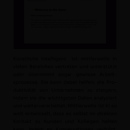
Kün­stliche Intel­li­genz ist mit­tler­weile in
vie­len Bere­ichen vertreten und unter­stützt
oder übern­immt sog­ar gewisse Arbeit­
sprozesse. Sie kann dabei helfen, die Pro­
duk­tiv­ität von Unternehmen zu steigern,
indem sie die wichtig­sten Dat­en analysiert
und weit­er­ver­ar­beit­et. Mit­tler­weile ist KI so
weit entwick­elt, dass es selb­st im direk­ten
Kon­takt zu Kun­den und Kol­le­gen helfen
kann, indem es Kon­ver­sa­tio­nen ver­fol­gt,