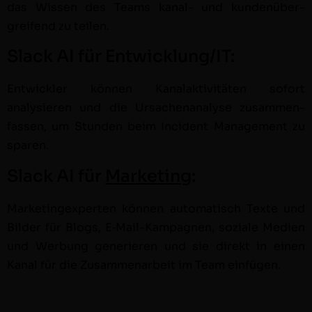
das Wis­sen des Teams kanal- und kun­denüber­
greifend zu teilen.
Slack AI für Entwicklung/IT:
Entwick­ler kön­nen Kanalak­tiv­itäten sofort
analysieren und die Ursachen­analyse zusam­men­
fassen, um Stun­den beim Inci­dent Man­age­ment zu
sparen.
Slack AI für
Marketing
:
Mar­keting­ex­perten kön­nen automa­tisch Texte und
Bilder für Blogs, E‑Mail-Kam­pag­nen, soziale Medi­en
und Wer­bung gener­ieren und sie direkt in einen
Kanal für die Zusam­me­nar­beit im Team einfügen.