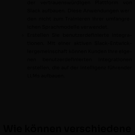
der ver­trauenswürdi­gen Plat­tform von
Slack auf­bauen. Diese Anwen­dun­gen wer­
den nicht zum Trainieren ihrer umfan­gre­
ichen Sprach­mod­elle verwendet.
Erstellen Sie benutzerdefinierte Inte­gra­
tio­nen. Mit ein­er aktiv­en Slack-Entwick­
lerge­mein­schaft kön­nen Kun­den ihre eige­
nen benutzerdefinierten Inte­gra­tio­nen
erstellen, die auf der Intel­li­genz führen­der
LLMs aufbauen.
Wie können verschiedene