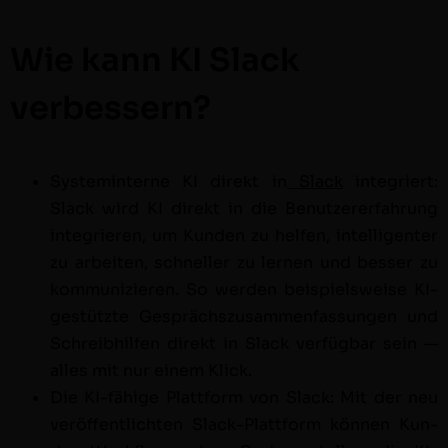
Wie kann KI Slack
verbessern?
Sys­tem­interne KI direkt in
Slack
inte­gri­ert:
Slack wird KI direkt in die Benutzer­erfahrung
inte­gri­eren, um Kun­den zu helfen, intel­li­gen­ter
zu arbeit­en, schneller zu ler­nen und bess­er zu
kom­mu­nizieren. So wer­den beispiel­sweise KI-
gestützte Gespräch­szusam­men­fas­sun­gen und
Schreib­hil­fen direkt in Slack ver­füg­bar sein —
alles mit nur einem Klick.
Die KI-fähige Plat­tform von Slack: Mit der neu
veröf­fentlicht­en Slack-Plat­tform kön­nen Kun­