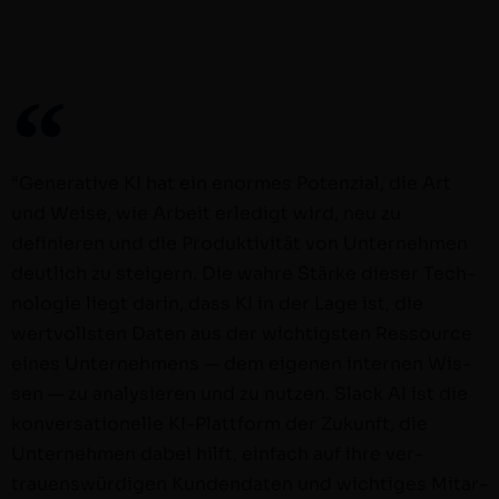
“Gen­er­a­tive KI hat ein enormes Poten­zial, die Art
und Weise, wie Arbeit erledigt wird, neu zu
definieren und die Pro­duk­tiv­ität von Unternehmen
deut­lich zu steigern. Die wahre Stärke dieser Tech­
nolo­gie liegt darin, dass KI in der Lage ist, die
wertvoll­sten Dat­en aus der wichtig­sten Ressource
eines Unternehmens — dem eige­nen inter­nen Wis­
sen — zu analysieren und zu nutzen. Slack AI ist die
kon­ver­sa­tionelle KI-Plat­tform der Zukun­ft, die
Unternehmen dabei hil­ft, ein­fach auf ihre ver­
trauenswürdi­gen Kun­den­dat­en und wichtiges Mitar­