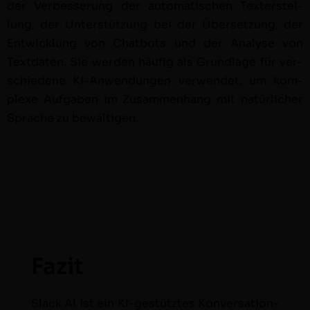
der Verbesserung der automa­tis­chen Tex­ter­stel­
lung, der Unter­stützung bei der Über­set­zung, der
Entwick­lung von Chat­bots und der Analyse von
Text­dat­en. Sie wer­den häu­fig als Grund­lage für ver­
schiedene KI-Anwen­dun­gen ver­wen­det, um kom­
plexe Auf­gaben im Zusam­men­hang mit natür­lich­er
Sprache zu bewältigen.
Fazit
Slack AI ist ein KI-gestütztes Kon­ver­sa­tion­