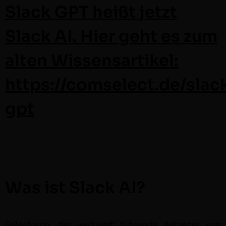
Slack GPT heißt jetzt
Slack AI. Hier geht es zum
alten Wissensartikel:
https://comselect.de/slac
gpt
Was ist Slack AI?
Sales­force
, der weltweit führende Anbi­eter von