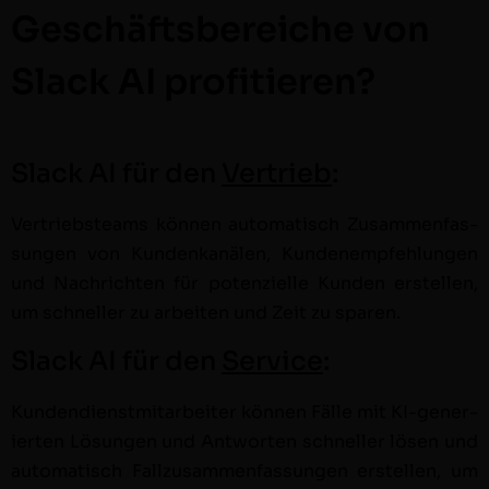
Geschäftsbereiche von
Slack AI profitieren?
Slack AI für den
Vertrieb
:
Ver­trieb­steams kön­nen automa­tisch Zusam­men­fas­
sun­gen von Kun­denkanälen, Kun­den­empfehlun­gen
und Nachricht­en für poten­zielle Kun­den erstellen,
um schneller zu arbeit­en und Zeit zu sparen.
Slack AI für den
Service
:
Kun­den­di­en­st­mi­tar­beit­er kön­nen Fälle mit KI-gener­
ierten Lösun­gen und Antworten schneller lösen und
automa­tisch Fal­lzusam­men­fas­sun­gen erstellen, um