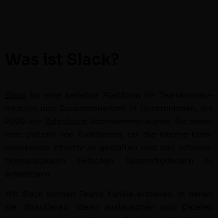
Was ist Slack?
Slack
ist eine beliebte Plat­tform für Teamkom­mu­
nika­tion und Zusam­me­nar­beit in Unternehmen, die
2020 von
Sales­force
über­nom­men wurde. Sie bietet
eine Vielzahl von Funk­tio­nen, um die interne Kom­
mu­nika­tion effek­tiv zu gestal­ten und den Infor­ma­
tion­saus­tausch zwis­chen Team­mit­gliedern zu
erleichtern.
Mit Slack kön­nen Teams Kanäle erstellen, in denen
sie disku­tieren, Ideen aus­tauschen und Dateien