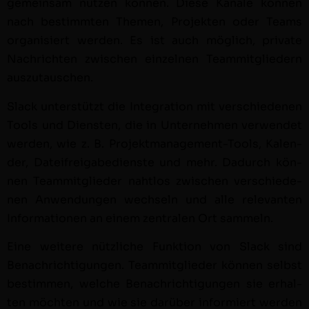
gemein­sam nutzen kön­nen. Diese Kanäle kön­nen
nach bes­timmten The­men, Pro­jek­ten oder Teams
organ­isiert wer­den. Es ist auch möglich, pri­vate
Nachricht­en zwis­chen einzel­nen Team­mit­gliedern
auszutauschen.
Slack unter­stützt die Inte­gra­tion mit ver­schiede­nen
Tools und Dien­sten, die in Unternehmen ver­wen­det
wer­den, wie z. B. Pro­jek­t­man­age­ment-Tools, Kalen­
der, Dateifreiga­be­di­en­ste und mehr. Dadurch kön­
nen Team­mit­glieder naht­los zwis­chen ver­schiede­
nen Anwen­dun­gen wech­seln und alle rel­e­van­ten
Infor­ma­tio­nen an einem zen­tralen Ort sammeln.
Eine weit­ere nüt­zliche Funk­tion von Slack sind
Benachrich­ti­gun­gen. Team­mit­glieder kön­nen selb­st
bes­tim­men, welche Benachrich­ti­gun­gen sie erhal­
ten möcht­en und wie sie darüber informiert wer­den