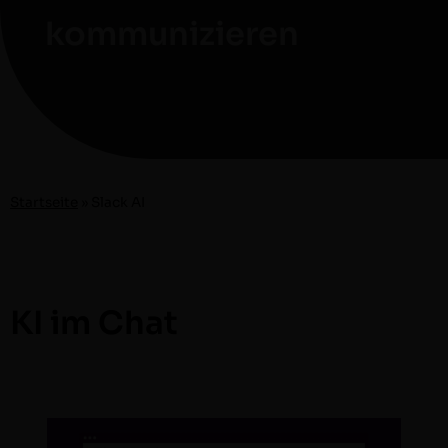
kommunizieren
Start­seite
»
Slack AI
KI im Chat