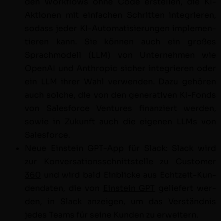
den Work­flows ohne Code erstellen, die KI-
Aktio­nen mit ein­fachen Schrit­ten inte­gri­eren,
sodass jed­er KI-Automa­tisierun­gen imple­men­
tieren kann. Sie kön­nen auch ein großes
Sprach­mod­ell (LLM) von Unternehmen wie
Ope­nAI und Anthrop­ic sich­er inte­gri­eren oder
ein LLM ihrer Wahl ver­wen­den. Dazu gehören
auch solche, die von den gen­er­a­tiv­en KI-Fonds
von Sales­force Ven­tures finanziert wer­den,
sowie in Zukun­ft auch die eige­nen LLMs von
Salesforce.
Neue Ein­stein GPT-App für Slack: Slack wird
zur Kon­ver­sa­tion­ss­chnittstelle zu
Cus­tomer
360
und wird bald Ein­blicke aus Echtzeit-Kun­
den­dat­en, die von
Ein­stein GPT
geliefert wer­
den, in Slack anzeigen, um das Ver­ständ­nis
jedes Teams für seine Kun­den zu erweitern.