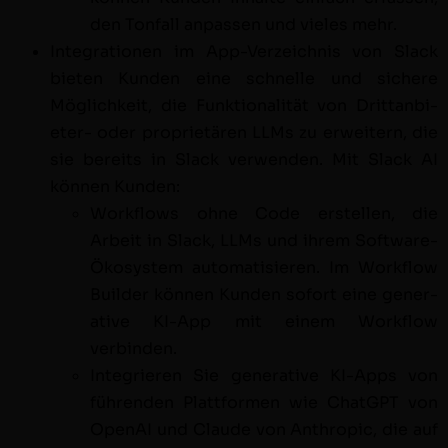
den Ton­fall anpassen und vieles mehr.
Inte­gra­tio­nen im App-Verze­ich­nis von Slack
bieten Kun­den eine schnelle und sichere
Möglichkeit, die Funk­tion­al­ität von Drit­tan­bi­
eter- oder pro­pri­etären LLMs zu erweit­ern, die
sie bere­its in Slack ver­wen­den. Mit Slack AI
kön­nen Kunden:
Work­flows ohne Code erstellen, die
Arbeit in Slack, LLMs und ihrem Soft­ware-
Ökosys­tem automa­tisieren. Im Work­flow
Builder kön­nen Kun­den sofort eine gen­er­
a­tive KI-App mit einem Work­flow
verbinden.
Inte­gri­eren Sie gen­er­a­tive KI-Apps von
führen­den Plat­tfor­men wie Chat­G­PT von
Ope­nAI und Claude von Anthrop­ic, die auf