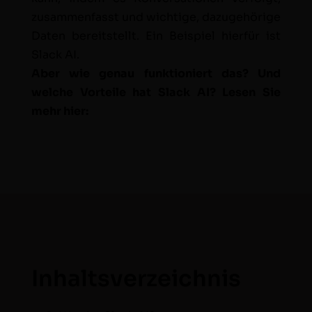
zusam­men­fasst und wichtige, dazuge­hörige
Dat­en bere­it­stellt. Ein Beispiel hier­für ist
Slack AI.
Aber wie genau funk­tion­iert das? Und
welche Vorteile hat Slack AI? Lesen Sie
mehr hier:
Inhaltsverzeichnis