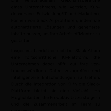
Die ver­schiede­nen Geschäfts­bere­iche
eines Unternehmens, wie Ver­trieb, Kun­
denser­vice, Entwicklung/IT und Mar­ket­ing,
kön­nen von Slack AI prof­i­tieren, indem sie
automa­tisierte Lösun­gen und gener­ierte
Inhalte nutzen, um ihre Arbeit effizien­ter zu
gestalten.
Ins­ge­samt han­delt es sich bei Slack AI um
eine fortschrit­tliche KI-Plat­tform, die
Unternehmen dabei hil­ft, auf ihre ver­
trauenswürdi­gen Dat­en zuzu­greifen und
intel­li­gen­tere Entschei­dun­gen zu tre­f­fen.
Durch die Inte­gra­tion von KI in die Slack-
Plat­tform bietet sie eine Vielzahl von
Möglichkeit­en, die Pro­duk­tiv­ität zu steigern
und die Zusam­me­nar­beit im Team zu
verbessern.