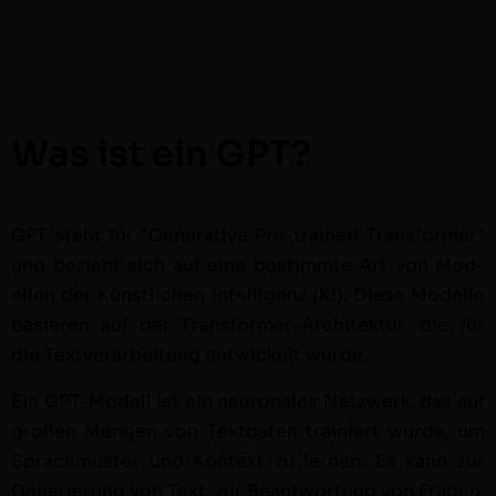
Was ist ein GPT?
GPT ste­ht für “Gen­er­a­tive Pre-trained Trans­former”
und bezieht sich auf eine bes­timmte Art von Mod­
ellen der Kün­stlichen Intel­li­genz (KI). Diese Mod­elle
basieren auf der Trans­former-Architek­tur, die für
die Textver­ar­beitung entwick­elt wurde.
Ein GPT-Mod­ell ist ein neu­ronales Net­zw­erk, das auf
großen Men­gen von Text­dat­en trainiert wurde, um
Sprach­muster und Kon­text zu ler­nen. Es kann zur
Gener­ierung von Text, zur Beant­wor­tung von Fra­gen,