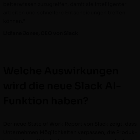
beit­er­wis­sen zuzu­greifen, damit sie intel­li­gen­ter
arbeit­en und schnellere Entschei­dun­gen tre­f­fen
können.”
Lid­i­ane Jones, CEO von Slack
Welche Auswirkungen
wird die neue Slack AI-
Funktion haben?
Der neue State of Work Report von Slack zeigt, dass
Unternehmen Möglichkeit­en ver­passen, die Pro­duk­