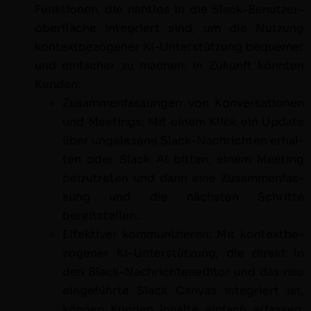
Funk­tio­nen, die naht­los in die Slack-Benutze­r­
ober­fläche inte­gri­ert sind, um die Nutzung
kon­textbe­zo­gen­er KI-Unter­stützung beque­mer
und ein­fach­er zu machen. In Zukun­ft kön­nten
Kunden:
Zusam­men­fas­sun­gen von Kon­ver­sa­tio­nen
und Meet­ings: Mit einem Klick ein Update
über unge­le­sene Slack-Nachricht­en erhal­
ten oder Slack AI bit­ten, einem Meet­ing
beizutreten und dann eine Zusam­men­fas­
sung und die näch­sten Schritte
bereitstellen.
Effek­tiv­er kom­mu­nizieren: Mit kon­textbe­
zo­gen­er KI-Unter­stützung, die direkt in
den Slack-Nachricht­ened­i­tor und das neu
einge­führte Slack Can­vas inte­gri­ert ist,
kön­nen Kun­den Inhalte ein­fach erfassen,