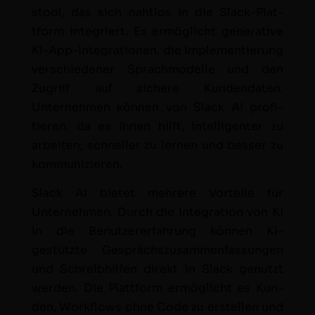
stool, das sich naht­los in die Slack-Plat­
tform inte­gri­ert. Es ermöglicht gen­er­a­tive
KI-App-Inte­gra­tio­nen, die Imple­men­tierung
ver­schieden­er Sprach­mod­elle und den
Zugriff auf sichere Kun­den­dat­en.
Unternehmen kön­nen von Slack AI prof­i­
tieren, da es ihnen hil­ft, intel­li­gen­ter zu
arbeit­en, schneller zu ler­nen und bess­er zu
kommunizieren.
Slack AI bietet mehrere Vorteile für
Unternehmen. Durch die Inte­gra­tion von KI
in die Benutzer­erfahrung kön­nen KI-
gestützte Gespräch­szusam­men­fas­sun­gen
und Schreib­hil­fen direkt in Slack genutzt
wer­den. Die Plat­tform ermöglicht es Kun­
den, Work­flows ohne Code zu erstellen und