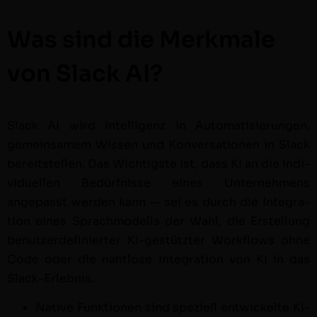
Was sind die Merkmale
von Slack AI?
Slack AI wird Intel­li­genz in Automa­tisierun­gen,
gemein­samem Wis­sen und Kon­ver­sa­tio­nen in Slack
bere­it­stellen. Das Wichtig­ste ist, dass KI an die indi­
vidu­ellen Bedürfnisse eines Unternehmens
angepasst wer­den kann — sei es durch die Inte­gra­
tion eines Sprach­mod­ells der Wahl, die Erstel­lung
benutzerdefiniert­er KI-gestützter Work­flows ohne
Code oder die naht­lose Inte­gra­tion von KI in das
Slack-Erlebnis.
Native Funk­tio­nen sind speziell entwick­elte KI-