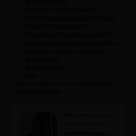
Was ist Slack AI?
Wie kann KI Slack verbessern?
Welche Auswirkun­gen wird die neue
Slack AI-Funk­tion haben?
Was sind die Merk­male von Slack AI?
Wie kön­nen ver­schiedene Geschäfts­
bere­iche von Slack AI profitieren?
Was ist Slack?
Was ist ein GPT?
Faz­it
Weit­eres Wis­sen rund um
Sales­force Pro­
duk­te und Services
Autor:
Anni­ka Franken,
Online Mar­ket­ing
Veröf­fentlichung:
Juni