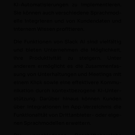
KI-Automa­tisierun­gen zu imple­men­tieren.
Sie kön­nen auch ver­schiedene Sprach­mod­
elle inte­gri­eren und von Kun­den­dat­en und
internem Wis­sen profitieren.
Die Funk­tio­nen von Slack AI sind vielfältig
und bieten Unternehmen die Möglichkeit,
ihre Pro­duk­tiv­ität zu steigern. Unter
anderem ermöglicht es die Zusam­men­fas­
sung von Unter­hal­tun­gen und Meet­ings mit
einem Klick sowie eine effek­ti­vere Kom­mu­
nika­tion durch kon­textbe­zo­gene KI-Unter­
stützung. Darüber hin­aus kön­nen Kun­den
über Inte­gra­tio­nen im App-Verze­ich­nis die
Funk­tion­al­ität von Drit­tan­bi­eter- oder eige­
nen Sprach­mod­ellen erweitern.