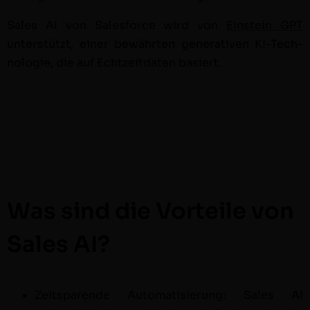
Sales AI von Sales­force wird von
Ein­stein GPT
unter­stützt, ein­er bewährten gen­er­a­tiv­en KI-Tech­
nolo­gie, die auf Echtzeit­dat­en basiert.
Was sind die Vorteile von
Sales AI?
Zeits­parende Automa­tisierung: Sales AI