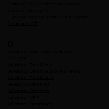
Cus­tomer Rela­tion­ship Management
Cus­tomer Ser­vice AI
Cus­tomer Ser­vice Work­flow Automation
Com­merce GPT
D
Sales­force Dash­boards & Reports
Data.com
Sales­force Data Cloud
Sales­force Data Cloud for Mar­ket­ing
Sales­force Data Loader
Sales­force Data Mask
Sales­force Datorama
Sales­force DMP
Sales­force Dreamforce