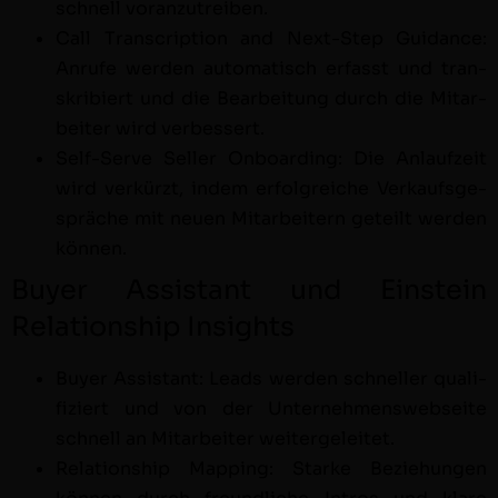
schnell voranzutreiben.
Call Tran­scrip­tion and Next-Step Guid­ance:
Anrufe wer­den automa­tisch erfasst und tran­
skri­biert und die Bear­beitung durch die Mitar­
beit­er wird verbessert.
Self-Serve Sell­er Onboard­ing: Die Anlaufzeit
wird verkürzt, indem erfol­gre­iche Verkauf­s­ge­
spräche mit neuen Mitar­beit­ern geteilt wer­den
können.
Buyer Assistant und Einstein
Relationship Insights
Buy­er Assis­tant: Leads wer­den schneller qual­i­
fiziert und von der
Unternehmensweb­seite
schnell an Mitar­beit­er weitergeleitet.
Rela­tion­ship Map­ping: Starke Beziehun­gen