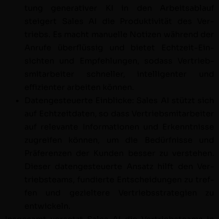
tung gen­er­a­tiv­er KI in den Arbeitsablauf
steigert Sales AI die Pro­duk­tiv­ität des Ver­
triebs. Es macht manuelle Noti­zen während der
Anrufe über­flüs­sig und bietet Echtzeit-Ein­
sicht­en und Empfehlun­gen, sodass Ver­trieb­
smi­tar­beit­er schneller, intel­li­gen­ter und
effizien­ter arbeit­en können.
Datenges­teuerte Ein­blicke: Sales AI stützt sich
auf Echtzeit­dat­en, so dass Ver­trieb­smi­tar­beit­er
auf rel­e­vante Infor­ma­tio­nen und Erken­nt­nisse
zugreifen kön­nen, um die Bedürfnisse und
Präferen­zen der Kun­den bess­er zu ver­ste­hen.
Dieser datenges­teuerte Ansatz hil­ft den Ver­
trieb­steams, fundierte Entschei­dun­gen zu tre­f­
fen und geziel­tere Ver­trieb­sstrate­gien zu
entwickeln.