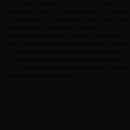
Es ist wichtig, diese Bedenken ernst zu nehmen und
die Mitar­beit­er über die Möglichkeit­en und Vorteile
von gen­er­a­tiv­er KI aufzuk­lären. Schu­lun­gen und
Weit­er­bil­dun­gen kön­nen dazu beitra­gen, das Ver­
trauen in die Tech­nolo­gie zu stärken und die Mitar­
beit­er in die Lage zu ver­set­zen, gen­er­a­tive KI effek­
tiv und ver­ant­wor­tungsvoll einzuset­zen. Nur so kön­
nen Unternehmen das volle Poten­zial von gen­er­a­tiv­
er KI im Ver­trieb und Ser­vice auss­chöpfen und ihre
Wet­tbe­werb­s­fähigkeit steigern.