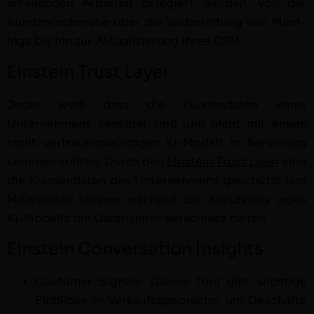
anfal­l­en­den Arbeit­en delegiert wer­den, von der
Kun­den­recherche über die Vor­bere­itung von Meet­
ings bis hin zur Aktu­al­isierung Ihres CRM.
Einstein Trust Layer
Jed­er weiß dass die Kun­den­dat­en eines
Unternehmens sen­si­bel sind und nicht mit einem
nicht ver­trauenswürdi­gen KI-Mod­ell in Berührung
kom­men soll­ten. Durch den
Ein­stein Trust Lay­er
sind
die Kun­den­dat­en des Unternehmens geschützt und
Mitar­beit­er kön­nen während der Benutzung jedes
KI-Mod­ells die Dat­en unter Ver­schluss halten.
Einstein Conversation Insights
Cus­tomer Sig­nals: Dieses Tool gibt wichtige
Ein­blicke in Verkauf­s­ge­spräche, um
Geschäfte