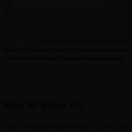
Sales GPT heißt jet­zt Sales AI. Hier geht es zum alten
Wis­sensar­tikel:
https://comselect.de/sales-gpt/
Was ist Sales AI?
Sales AI ist ein gen­er­a­tives KI-Tool, das von
Sales­