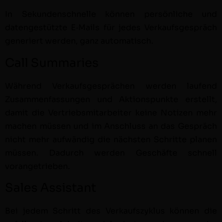
In Sekun­den­schnelle kön­nen per­sön­liche und
datengestützte E‑Mails für jedes Verkauf­s­ge­spräch
gener­iert wer­den, ganz automatisch.
Call Summaries
Während Verkauf­s­ge­sprächen wer­den laufend
Zusam­men­fas­sun­gen und Aktion­spunk­te erstellt,
damit die Ver­trieb­smi­tar­beit­er keine Noti­zen mehr
machen müssen und im Anschluss an das Gespräch
nicht mehr aufwändig die näch­sten Schritte pla­nen
müssen. Dadurch wer­den Geschäfte schnell
vorangetrieben.
Sales Assistant
Bei jedem Schritt des Verkauf­szyk­lus kön­nen die