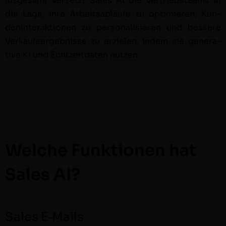
Ins­ge­samt ver­set­zt Sales AI die Ver­trieb­steams in
die Lage, ihre Arbeitsabläufe zu opti­mieren, Kun­
den­in­ter­ak­tio­nen zu per­son­al­isieren und bessere
Verkauf­sergeb­nisse zu erzie­len, indem sie gen­er­a­
tive KI und Echtzeit­dat­en nutzen.
Welche Funktionen hat
Sales AI?
Sales E‑Mails