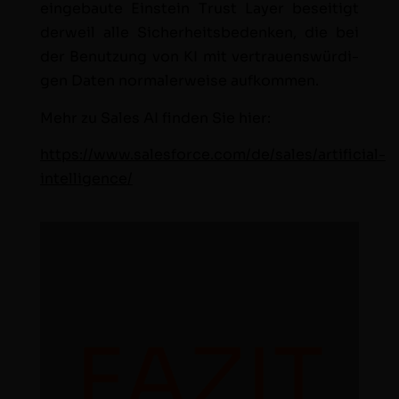
einge­baute Ein­stein Trust Lay­er beseit­igt
der­weil alle Sicher­heits­be­denken, die bei
der Benutzung von KI mit ver­trauenswürdi­
gen Dat­en nor­maler­weise aufkommen.
Mehr zu Sales AI find­en Sie hier:
https://www.salesforce.com/de/sales/artificial-
intelligence/