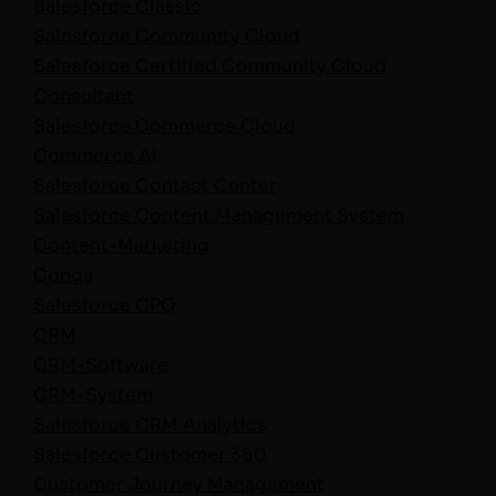
Sales­force Classic
Sales­force Com­mu­ni­ty Cloud
Sales­force Cer­ti­fied Com­mu­ni­ty Cloud
Consultant
Sales­force Com­merce Cloud
Com­merce AI
Sales­force Con­tact Center
Sales­force Con­tent Man­age­ment System
Con­tent-Mar­ket­ing
Con­ga
Sales­force CPQ
CRM
CRM-Soft­ware
CRM-Sys­tem
Sales­force CRM Analytics
Sales­force Cus­tomer 360
Cus­tomer Jour­ney Man­age­ment