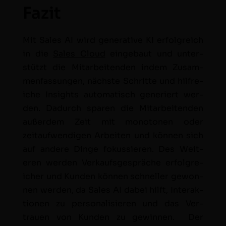
Fazit
Mit Sales AI wird gen­er­a­tive KI erfol­gre­ich
in die
Sales Cloud
einge­baut und unter­
stützt die Mitar­bei­t­en­den indem Zusam­
men­fas­sun­gen, näch­ste Schritte und hil­fre­
iche Insights automa­tisch gener­iert wer­
den. Dadurch sparen die Mitar­bei­t­en­den
außer­dem Zeit mit monot­o­nen oder
zeitaufwendi­gen Arbeit­en und kön­nen sich
auf andere Dinge fokussieren. Des Weit­
eren wer­den Verkauf­s­ge­spräche erfol­gre­
ich­er und Kun­den kön­nen schneller gewon­
nen wer­den, da Sales AI dabei hil­ft, Inter­ak­
tio­nen zu per­son­al­isieren und das Ver­
trauen von Kun­den zu gewin­nen. Der