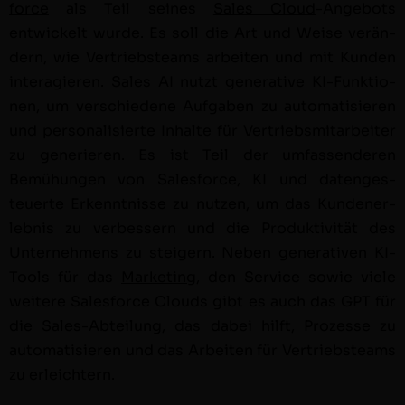
force
als Teil seines
Sales Cloud
-Ange­bots
entwick­elt wurde. Es soll die Art und Weise verän­
dern, wie Ver­trieb­steams arbeit­en und mit Kun­den
inter­agieren. Sales AI nutzt gen­er­a­tive KI-Funk­tio­
nen, um ver­schiedene Auf­gaben zu automa­tisieren
und per­son­al­isierte Inhalte für Ver­trieb­smi­tar­beit­er
zu gener­ieren. Es ist Teil der umfassenderen
Bemühun­gen von Sales­force, KI und datenges­
teuerte Erken­nt­nisse zu nutzen, um das Kun­den­er­
leb­nis zu verbessern und die Pro­duk­tiv­ität des
Unternehmens zu steigern. Neben gen­er­a­tiv­en KI-
Tools für das
Mar­ket­ing
, den Ser­vice sowie viele
weit­ere Sales­force Clouds gibt es auch das GPT für
die Sales-Abteilung, das dabei hil­ft, Prozesse zu
automa­tisieren und das Arbeit­en für Ver­trieb­steams
zu erleichtern.