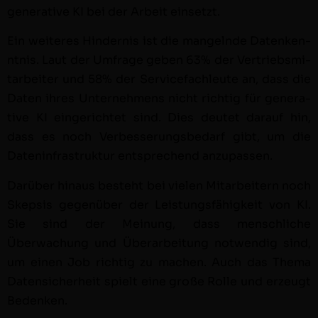
gen­er­a­tive KI bei der Arbeit einsetzt.
Ein weit­eres Hin­der­nis ist die man­gel­nde Datenken­
nt­nis. Laut der Umfrage geben 63% der Ver­trieb­smi­
tar­beit­er und 58% der Ser­vice­fach­leute an, dass die
Dat­en ihres Unternehmens nicht richtig für gen­er­a­
tive KI ein­gerichtet sind. Dies deutet darauf hin,
dass es noch Verbesserungs­be­darf gibt, um die
Daten­in­fra­struk­tur entsprechend anzupassen.
Darüber hin­aus beste­ht bei vie­len Mitar­beit­ern noch
Skep­sis gegenüber der Leis­tungs­fähigkeit von KI.
Sie sind der Mei­n­ung, dass men­schliche
Überwachung und Über­ar­beitung notwendig sind,
um einen Job richtig zu machen. Auch das The­ma
Daten­sicher­heit spielt eine große Rolle und erzeugt
Bedenken.