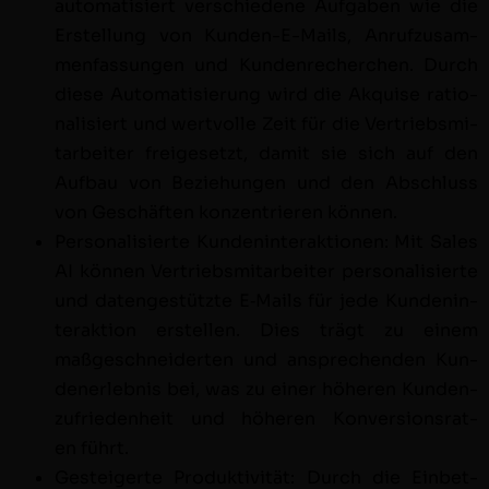
automa­tisiert ver­schiedene Auf­gaben wie die
Erstel­lung von Kun­den-E-Mails, Anrufzusam­
men­fas­sun­gen und Kun­den­recherchen. Durch
diese Automa­tisierung wird die Akquise ratio­
nal­isiert und wertvolle Zeit für die Ver­trieb­smi­
tar­beit­er freige­set­zt, damit sie sich auf den
Auf­bau von Beziehun­gen und den Abschluss
von Geschäften konzen­tri­eren können.
Per­son­al­isierte Kun­den­in­ter­ak­tio­nen: Mit Sales
AI kön­nen Ver­trieb­smi­tar­beit­er per­son­al­isierte
und datengestützte E‑Mails für jede Kun­den­in­
ter­ak­tion erstellen. Dies trägt zu einem
maßgeschnei­derten und ansprechen­den Kun­
den­er­leb­nis bei, was zu ein­er höheren Kun­den­
zufrieden­heit und höheren Kon­ver­sion­srat­
en führt.
Gesteigerte Pro­duk­tiv­ität: Durch die Ein­bet­