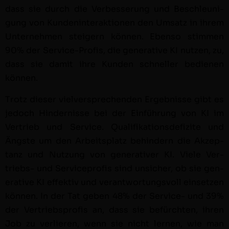
dass sie durch die Verbesserung und Beschle­u­ni­
gung von Kun­den­in­ter­ak­tio­nen den Umsatz in ihrem
Unternehmen steigern kön­nen. Eben­so stim­men
90% der Ser­vice-Profis, die gen­er­a­tive KI nutzen, zu,
dass sie damit ihre Kun­den schneller bedi­enen
können.
Trotz dieser vielver­sprechen­den Ergeb­nisse gibt es
jedoch Hin­dernisse bei der Ein­führung von KI im
Ver­trieb und Ser­vice. Qual­i­fika­tions­de­fizite und
Äng­ste um den Arbeit­splatz behin­dern die Akzep­
tanz und Nutzung von gen­er­a­tiv­er KI. Viele Ver­
triebs- und Ser­vi­ce­profis sind unsich­er, ob sie gen­
er­a­tive KI effek­tiv und ver­ant­wor­tungsvoll ein­set­zen
kön­nen. In der Tat geben 48% der Ser­vice- und 39%
der Ver­trieb­sprofis an, dass sie befürcht­en, ihren
Job zu ver­lieren, wenn sie nicht ler­nen, wie man