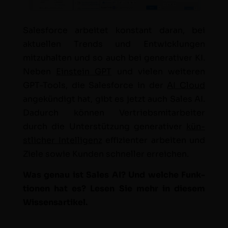
Sales­force arbeit­et kon­stant daran, bei
aktuellen Trends und Entwick­lun­gen
mitzuhal­ten und so auch bei gen­er­a­tiv­er KI.
Neben
Ein­stein GPT
und vie­len weit­eren
GPT-Tools, die Sales­force in der
AI Cloud
angekündigt hat, gibt es jet­zt auch Sales AI.
Dadurch kön­nen Ver­trieb­smi­tar­beit­er
durch die Unter­stützung gen­er­a­tiv­er
kün­
stlich­er Intel­li­genz
effizien­ter arbeit­en und
Ziele sowie Kun­den schneller erreichen.
Was genau ist Sales AI? Und welche Funk­
tio­nen hat es? Lesen Sie mehr in diesem
Wissensartikel.