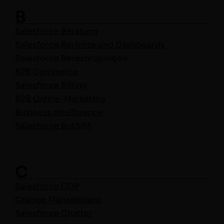
B
Sales­force Beratung
Sales­force Berichte und Dash­boards
Sales­force Berech­ti­gun­gen
B2B Com­merce
Sales­force Billing
B2B Online-Mar­ket­ing
Busi­ness Intelligence
Sales­force BotSIM
C
Sales­force CDP
Change Man­age­ment
Sales­force Chatter