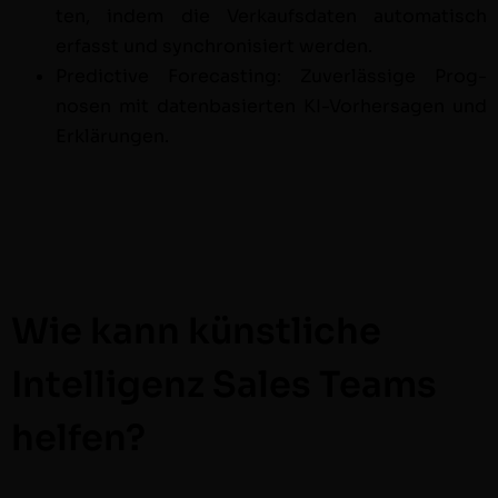
ten, indem die Verkaufs­dat­en automa­tisch
erfasst und syn­chro­nisiert werden.
Pre­dic­tive Fore­cast­ing: Zuver­läs­sige Prog­
nosen mit daten­basierten KI-Vorher­sagen u
nd
Erk­lärun­gen.
Wie kann künstliche
Intelligenz Sales Teams
helfen?