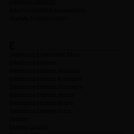
Sales­force DSGVO
Sales­force Dig­i­tal Engage­ment
Dig­i­tale Transformation
E
Sales­force Enable­ment Sites
Sales­force Einstein
Sales­force Ein­stein Analytics
Sales­force Ein­stein Automate
Sales­force Ein­stein Discovery
Sales­force Ein­stein Search
Sales­force Ein­stein Studio
Sales­force Ein­stein Voice
Ein­stein
Ein­stein Copilot