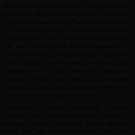
Die Ein­führung von gen­er­a­tiv­er
Kün­stlich­er Intel­li­
genz (KI)
im Ver­trieb und Ser­vice birgt ein enormes
Poten­zial, um Kun­den bess­er zu bedi­enen, effizien­ter
zu verkaufen und die Kun­denser­viceleis­tung zu
verbessern. Laut ein­er aktuellen Umfrage glauben
61% der Ver­trieb­smi­tar­beit­er, dass gen­er­a­tive KI
ihnen helfen wird, ihre Kun­den bess­er zu bedi­enen.
Eben­so sind 61% der Mitar­beit­er der Mei­n­ung, dass
gen­er­a­tive KI ihnen dabei helfen wird, effizien­ter zu
verkaufen. Darüber hin­aus geben 63% der Ser­vice­
fach­leute an, dass diese Tech­nolo­gie ihnen helfen
wird, ihre Kun­den schneller zu bedienen.
Diejeni­gen, die bere­its gen­er­a­tive KI nutzen,
bericht­en von pos­i­tiv­en Ergeb­nis­sen. Unter den
Befragten, die die Tech­nolo­gie bere­its ein­set­zen,
haben 84% der Ver­trieb­smi­tar­beit­er angegeben,