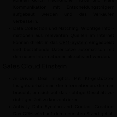
kön­nen durch fre­undliche Intros und
klare
Kom­mu­nika­tion mit Entschei­dungsträgern
aufge­baut wer­den und das Verkaufen
verbessern.
Data Col­lec­tion und Match­ing: Wichtige Infor­
ma­tio­nen aus rel­e­van­ten Quellen im
Inter­net
kön­nen direkt in das
CRM-Sys­tem
einge­speist
und beste­hende Daten­sätze automa­tisch mit
den neuen Infor­ma­tio­nen aktu­al­isiert werden.
Sales Cloud Einstein
AI-Dri­ven Deal Insights: Mit KI-gestützten
Insights erhält man die Infor­ma­tio­nen, die
man
braucht, um sich auf das richtige Geschäft zur
richti­gen Zeit zu konzentrieren.
Activ­i­ty Data Sync­ing and Con­tact Cre­ation:
Das CRM wird auf dem neuesten Stand
gehal­