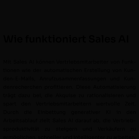
Wie funktioniert Sales AI
Mit Sales AI kön­nen Ver­trieb­smi­tar­beit­er von Funk­
tio­nen wie der automa­tis­chen Erstel­lung von Kun­
den-E-Mails, Anrufzusam­men­fas­sun­gen und Kun­
den­recherchen prof­i­tieren. Diese Automa­tisierung
trägt dazu bei, die Akquise zu ratio­nal­isieren und
spart den Ver­trieb­smi­tar­beit­ern wertvolle Zeit.
Durch die Ein­bet­tung gen­er­a­tiv­er KI in den
Arbeitsablauf zielt Sales AI darauf ab, die Ver­trieb­
spro­duk­tiv­ität zu steigern und Verkäufern zu
ermöglichen, schneller und intel­li­gen­ter zu arbeiten.