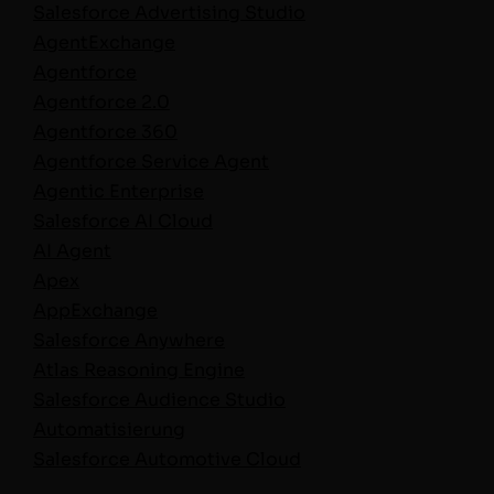
Sales­force Adver­tis­ing Stu­dio
Agen­tEx­change
Agent­force
Agent­force 2.0
Agent­force 360
Agent­force Ser­vice Agent
Agen­tic Enter­prise
Sales­force AI Cloud
AI Agent
Apex
AppEx­change
Sales­force Anywhere
Atlas Rea­son­ing Engine
Sales­force Audi­ence Stu­dio
Automa­tisierung
Sales­force Auto­mo­tive Cloud